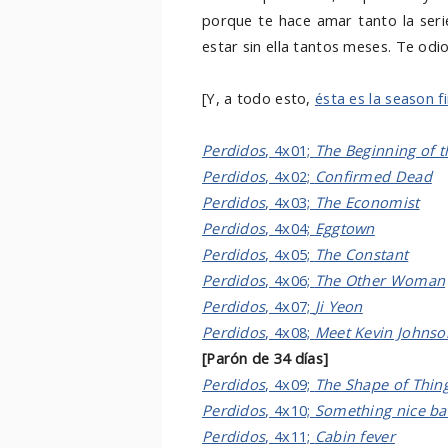
porque te hace amar tanto la seri
estar sin ella tantos meses. Te odi
[Y, a todo esto,
ésta es la season f
Perdidos
, 4x01;
The Beginning of 
Perdidos
, 4x02;
Confirmed Dead
Perdidos
, 4x03;
The Economist
Perdidos
, 4x04;
Eggtown
Perdidos
, 4x05;
The Constant
Perdidos
, 4x06;
The Other Woman
Perdidos
, 4x07;
Ji Yeon
Perdidos
, 4x08;
Meet Kevin Johnso
[Parón de 34 días]
Perdidos
, 4x09;
The Shape of Thin
Perdidos
, 4x10;
Something nice b
Perdidos
, 4x11;
Cabin fever