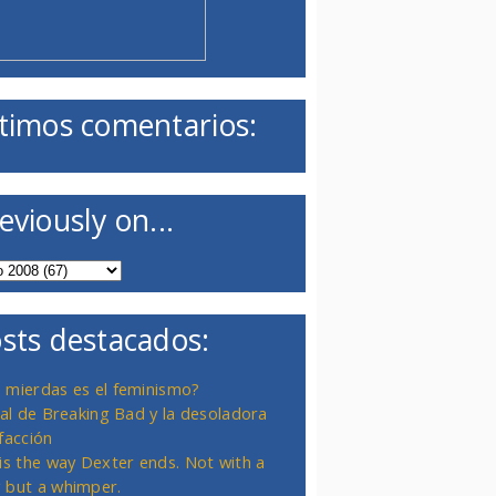
timos comentarios:
eviously on...
sts destacados:
 mierdas es el feminismo?
inal de Breaking Bad y la desoladora
facción
 is the way Dexter ends. Not with a
 but a whimper.