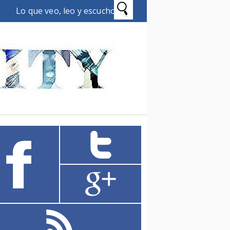
Lo que veo, leo y escucho