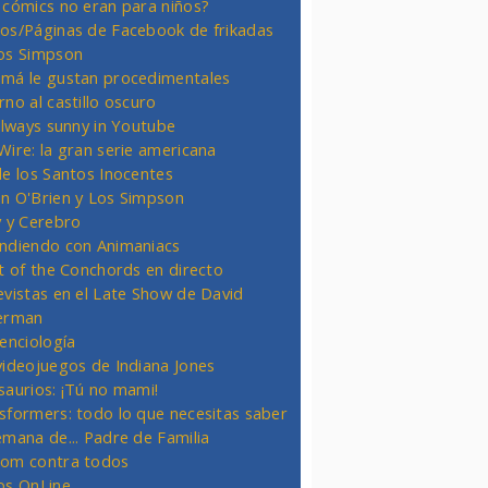
 cómics no eran para niños?
os/Páginas de Facebook de frikadas
os Simpson
má le gustan procedimentales
rno al castillo oscuro
 always sunny in Youtube
Wire: la gran serie americana
de los Santos Inocentes
n O'Brien y Los Simpson
y y Cerebro
ndiendo con Animaniacs
ht of the Conchords en directo
evistas en el Late Show de David
erman
ienciología
videojuegos de Indiana Jones
saurios: ¡Tú no mami!
sformers: todo lo que necesitas saber
emana de... Padre de Familia
om contra todos
os OnLine