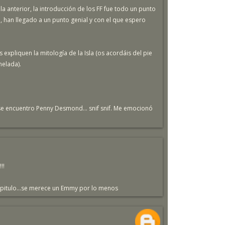
 anterior, la introducción de los FF fue todo un punto
a, han llegado a un punto genial y con el que espero
expliquen la mitología de la Isla (os acordáis del pie
helada).
e encuentro Penny Desmond... snif snif. Me emocionó
!!
apitulo...se merece un Emmy por lo menos