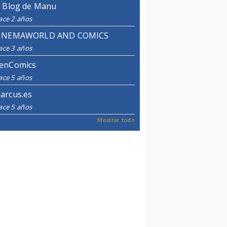
l Blog de Manu
ace 2 años
INEMAWORLD AND COMICS
ace 3 años
enComics
ace 5 años
arcus.es
ace 5 años
Mostrar todo