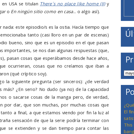
 en USA se titulan
There´s no place like home (II)
y
gar
o
En ningún sitio como en casa
... o algo así).
ar nada: este episodio/s es la ostia. Hacía tiempo que
Úl
emocionaba tanto (casi lloro en un par de escenas)
sodio bueno, sino que es un episodio en el que pasan
s importantes, se nos dan algunas respuestas (que,
Pr
s), pasan cosas que esperábamos desde hace años,
ue ocurrieran, cosas que no creíamos que iban a
ron (qué críptico soy).
o la siguiente pregunta (ser sinceros): ¿de verdad
 más? ¿En serio? No dudo (ya no) de la capacidad
Po
rnos o sacarse cosas de la manga pero, de verdad,
n por dar, que son muchas, por muchas cosas que
¿Qué
El f
anto a final, a que estamos viendo por fin la luz al
satis
xtraña sensación de que la serie podría terminar con
This
ue se extienden y se dan tiempo para contar las
bang