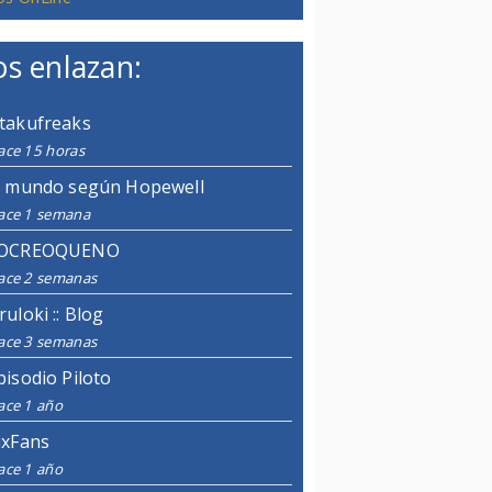
s enlazan:
takufreaks
ace 15 horas
l mundo según Hopewell
ace 1 semana
OCREOQUENO
ace 2 semanas
ruloki :: Blog
ace 3 semanas
pisodio Piloto
ace 1 año
ixFans
ace 1 año