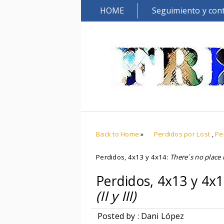
HOME
Seguimiento y con
Back to Home
»
Perdidos por Lost
,
Pe
Perdidos, 4x13 y 4x14:
There´s no place l
Perdidos, 4x13 y 4x
(II y III)
Posted by : Dani López