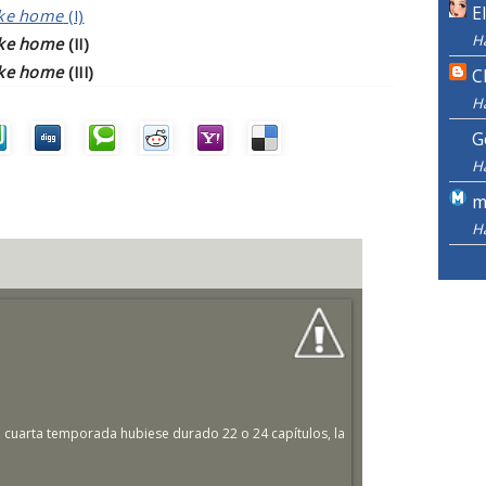
E
ike home
(I)
H
ike home
(II)
ike home
(III)
C
H
G
H
m
H
a cuarta temporada hubiese durado 22 o 24 capítulos, la