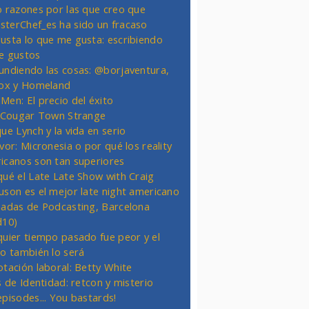
o razones por las que creo que
terChef_es ha sido un fracaso
usta lo que me gusta: escribiendo
e gustos
undiendo las cosas: @borjaventura,
Fox y Homeland
Men: El precio del éxito
t Cougar Town Strange
ue Lynch y la vida en serio
vor: Micronesia o por qué los reality
icanos son tan superiores
qué el Late Late Show with Craig
uson es el mejor late night americano
nadas de Podcasting, Barcelona
d10)
quier tiempo pasado fue peor y el
ro también lo será
otación laboral: Betty White
s de Identidad: retcon y misterio
episodes... You bastards!