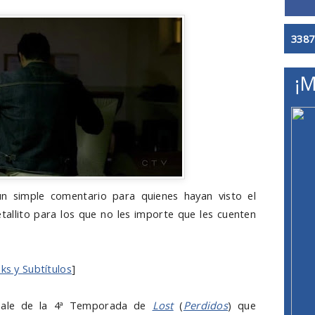
3387
¡M
n simple comentario para quienes hayan visto el
etallito para los que no les importe que les cuenten
nks y
Subtítulos
]
inale de la 4ª Temporada de
Lost
(
Perdidos
) que