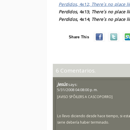
Perdidos
, 4x12;
There´s no place l
Perdidos
, 4x13;
There´s no place l
Perdidos
, 4x14;
There´s no place l
Share This
6 Comentarios.
Jesús
says:
5/31/2008 04:08:00 p. m.
[AVISO SPÔILERS A CASCOPORRO]
Lo llevo diciendo desde hace tiempo, si est
serie debería haber terminado.