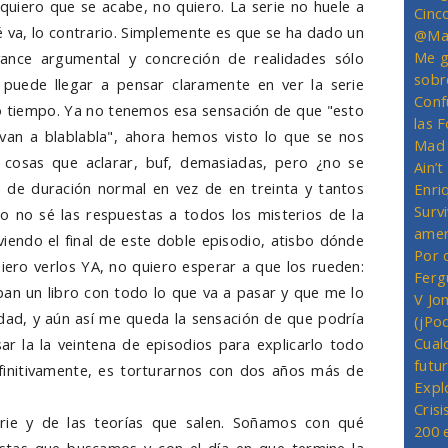
quiero que se acabe, no quiero. La serie no huele a
Cinc
 va, lo contrario. Simplemente es que se ha dado un
@Mas
Me g
ance argumental y concreción de realidades sólo
sobr
puede llegar a pensar claramente en ver la serie
Conf
 tiempo. Ya no tenemos esa sensación de que "esto
las 
an a blablabla", ahora hemos visto lo que se nos
Mad 
 cosas que aclarar, buf, demasiadas, pero ¿no se
Ain’
 de duración normal en vez de en treinta y tantos
Enriq
Survi
 no sé las respuestas a todos los misterios de la
amer
viendo el final de este doble episodio, atisbo dónde
Por 
uiero verlos YA, no quiero esperar a que los rueden:
Ferg
ban un libro con todo lo que va a pasar y que me lo
V Jo
dad, y aún así me queda la sensación de que podría
(jPo
Cual
ar la la veintena de episodios para explicarlo todo
futu
finitivamente, es torturarnos con dos años más de
Expl
Crisi
erie y de las teorías que salen. Soñamos con qué
200 