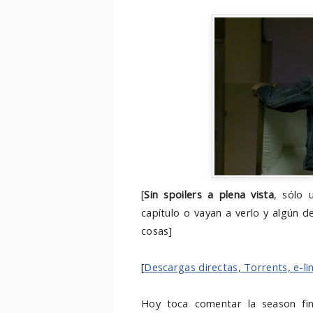
[
Sin spoilers a plena vista
,
sólo u
capítulo o vayan a verlo y algún d
cosas]
[
Descargas directas, Torrents, e-li
Hoy toca comentar la season f