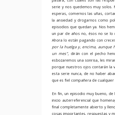
pasará, con cuáles son las respu
serie y nos quedemos muy solos. 
esperas, comernos las uñas, cortar
la ansiedad y drogarnos como po
episodios que quedan ya. Nos hemo
un par de años no, ésos no se lo 
Ahora lo están pagando con creces
por la huelga y, encima, aunque 
un mes"
, dirán con el pecho hen
esbozaremos una sonrisa, les mirar
porque nuestros ojos contarán la
esta serie nunca, de no haber aba
que es fiel compañera de cualquier 
En fin, un episodio muy bueno, de l
inicio auterreferencial que homen
final completamente abierto y lleno
cosas importantes, respuestas y 