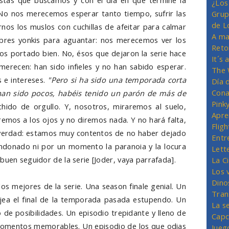
estas que buscamos y con el día en que termine la
¿Los
No nos merecemos esperar tanto tiempo, sufrir las
Grup
de L
nos los muslos con cuchillas de afeitar para calmar
A ma
bres yonkis para aguantar: nos merecemos ver los
Reto
s portado bien. No, ésos que dejaron la serie hace
It´s
merecen: han sido infieles y no han sabido esperar.
The 
 e intereses.
"Pero si ha sido una temporada corta
Día 
Cona
han sido pocos, habéis tenido un parón de más de
Pink
chido de orgullo. Y, nosotros, miraremos al suelo,
Apre
emos a los ojos y no diremos nada. Y no hará falta,
Flig
 verdad: estamos muy contentos de no haber dejado
Entr
ndonado ni por un momento la paranoia y la locura
Lett
buen seguidor de la serie [Joder, vaya parrafada].
La C
Los 
Dino
os mejores de la serie. Una season finale genial. Un
Tran
ajea el final de la temporada pasada estupendo. Un
La s
 de posibilidades. Un episodio trepidante y lleno de
Capc
momentos memorables. Un episodio de los que odias
Jueg