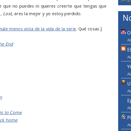
e que no puedes ni quieres creerte que tengas que
o,
Lost
, eres la mejor y yo estoy perdido.
No
inale menos vista de la vida de la serie
. Qué cosas.]
O
H
the End
E
H
Y
H
U
H
n
E
H
gs to Come
P
ack home
H