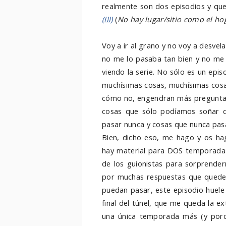
realmente son dos episodios y que
(III)
(
No hay lugar/sitio como el ho
Voy a ir al grano y no voy a desvel
no me lo pasaba tan bien y no me 
viendo la serie. No sólo es un epi
muchísimas cosas, muchísimas cosa
cómo no, engendran más pregunta
cosas que sólo podíamos soñar q
pasar nunca y cosas que nunca pasa
Bien, dicho eso, me hago y os hag
hay material para DOS temporadas
de los guionistas para sorprende
por muchas respuestas que quede
puedan pasar, este episodio huele t
final del túnel, que me queda la e
una única temporada más (y porq