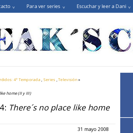
tacto
Para ver series
Escuchar y leer a Dani
rdidos: 4ª Temporada
,
Series
,
Televisión
»
ike home (II y III)
14:
There´s no place like home
31 mayo 2008