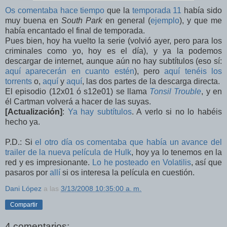
Os comentaba hace tiempo
que la
temporada 11
había sido
muy buena en
South Park
en general (
ejemplo
), y que me
había encantado el final de temporada.
Pues bien, hoy ha vuelto la serie (volvió ayer, pero para los
criminales como yo, hoy es el día), y ya la podemos
descargar de internet, aunque aún no hay subtítulos (eso sí:
aquí aparecerán en cuanto estén
), pero
aquí tenéis los
torrents
o,
aquí
y
aquí
, las dos partes de la descarga directa.
El episodio (12x01 ó s12e01) se llama
Tonsil Trouble
, y en
él Cartman volverá a hacer de las suyas.
[Actualización]
:
Ya hay subtítulos
. A verlo si no lo habéis
hecho ya.
P.D.: Si
el otro día os comentaba que había un avance del
trailer de la nueva película de Hulk
, hoy ya lo tenemos en la
red y es impresionante.
Lo he posteado en Volatilis
, así que
pasaros por
allí
si os interesa la película en cuestión.
Dani López
a las
3/13/2008 10:35:00 a. m.
Compartir
4 comentarios: