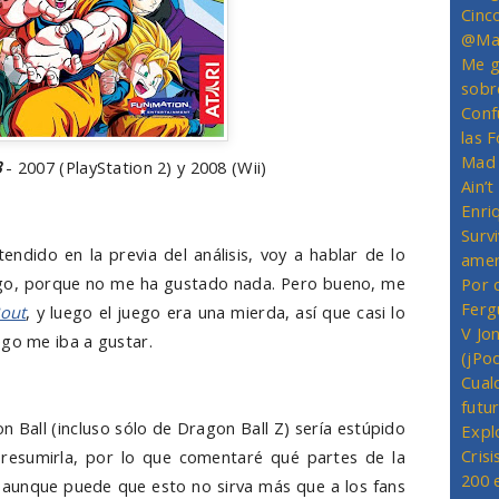
Cinc
@Mas
Me g
sobr
Conf
las 
Mad 
3
- 2007 (PlayStation 2) y 2008 (Wii)
Ain’
Enriq
Survi
ndido en la previa del análisis, voy a hablar de lo
amer
juego, porque no me ha gustado nada. Pero bueno, me
Por 
Ferg
Bout
, y luego el juego era una mierda, así que casi lo
V Jo
ego me iba a gustar.
(jPo
Cual
futu
n Ball (incluso sólo de Dragon Ball Z) sería estúpido
Expl
Crisi
a resumirla, por lo que comentaré qué partes de la
200 
aunque puede que esto no sirva más que a los fans