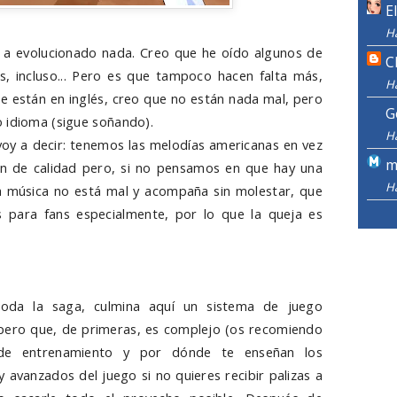
E
H
 a evolucionado nada. Creo que he oído algunos de
C
s, incluso... Pero es que tampoco hacen falta más,
H
e están en inglés, creo que no están nada mal, pero
G
 idioma (sigue soñando).
H
voy a decir: tenemos las melodías americanas en vez
m
ón de calidad pero, si no pensamos en que hay una
H
a música no está mal y acompaña sin molestar, que
s para fans especialmente, por lo que la queja es
 toda la saga, culmina aquí un sistema de juego
, pero que, de primeras, es complejo (os recomiendo
de entrenamiento y por dónde te enseñan los
 avanzados del juego si no quieres recibir palizas a