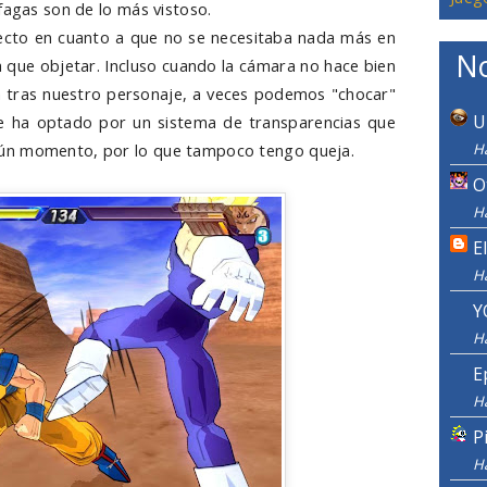
fagas son de lo más vistoso.
rfecto en cuanto a que no se necesitaba nada más en
No
a que objetar. Incluso cuando la cámara no hace bien
da tras nuestro personaje, a veces podemos "chocar"
U
e ha optado por un sistema de transparencias que
ún momento, por lo que tampoco tengo queja.
H
O
H
E
H
Y
H
E
H
P
H