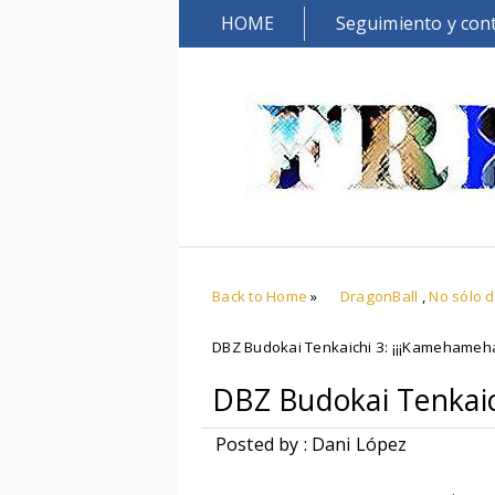
HOME
Seguimiento y con
Back to Home
»
DragonBall
,
No sólo 
DBZ Budokai Tenkaichi 3: ¡¡¡Kamehameha
DBZ Budokai Tenkaic
Posted by : Dani López