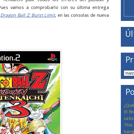
Pues vamos a comprobarlo con su última entrega
l
Dragon Ball Z: Burst Limit
, en las consolas de nueva
Úl
Pr
Po
¿Qué
El f
satis
This
bang