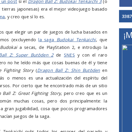
 un post
si el
Dragon Ball Z: Budokai Tenkaichi 3
(o
 tierras japonesas) era el mejor videojuego basado
3387
ama
, y creo que sí lo es.
mos que elegir un par de juegos de lucha basados en
¡M
íamos (excluyendo
la saga
Budokai Tenkaichi
, que
a
Budokai
a secas, de PlayStation 2, e introdujo la
Ball Z: Super Butōden 2
de
SNES
y con el raro
ro no he leído más que cosas buenas de él y tiene
e Fig
hting Story
(
Dragon Ball Z: Shin Butōden
en
ás o menos es una actualización del espíritu del
rsos. Por cierto que he encontrado más de un sitio
 Ball Z: Great Fighting Story
, pero creo que es un
omún muchas cosas, pero dos principalmente: la
 una gran jugabilidad, cosa que pocos programadores
acían juegos de la saga.
i
Tenkaichi
pulir todos los errores del pasado y