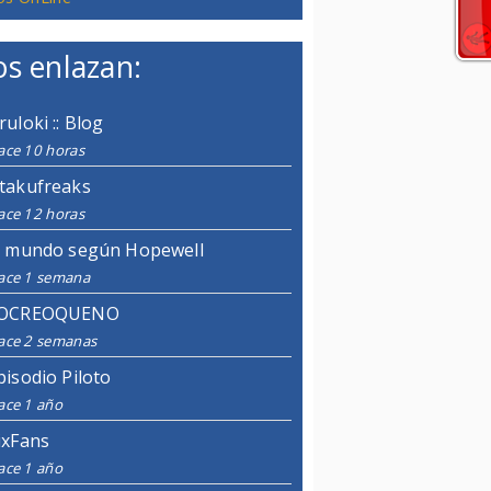
s enlazan:
ruloki :: Blog
ace 10 horas
takufreaks
ace 12 horas
l mundo según Hopewell
ace 1 semana
OCREOQUENO
ace 2 semanas
pisodio Piloto
ace 1 año
ixFans
ace 1 año