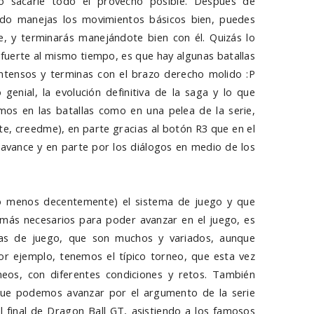
ado sacarle todo el provecho posible. Después de
ndo manejas los movimientos básicos bien, puedes
e, y terminarás manejándote bien con él. Quizás lo
 fuerte al mismo tiempo, es que hay algunas batallas
ntensos y terminas con el brazo derecho molido :P
genial, la evolución definitiva de la saga y lo que
os en las batallas como en una pelea de la serie,
e, creedme), en parte gracias al botón R3 que en el
 avance y en parte por los diálogos en medio de los
lo menos decentemente) el sistema de juego y que
ás necesarios para poder avanzar en el juego, es
as de juego, que son muchos y variados, aunque
r ejemplo, tenemos el típico torneo, que esta vez
eos, con diferentes condiciones y retos. También
que podemos avanzar por el argumento de la serie
l final de Dragon Ball GT, asistiendo a los famosos