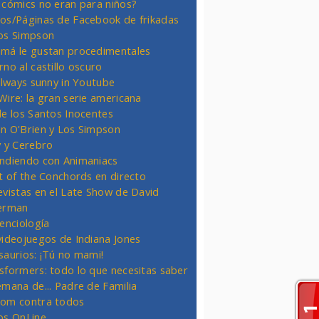
 cómics no eran para niños?
os/Páginas de Facebook de frikadas
os Simpson
má le gustan procedimentales
rno al castillo oscuro
 always sunny in Youtube
Wire: la gran serie americana
de los Santos Inocentes
n O'Brien y Los Simpson
y y Cerebro
ndiendo con Animaniacs
ht of the Conchords en directo
evistas en el Late Show de David
erman
ienciología
videojuegos de Indiana Jones
saurios: ¡Tú no mami!
sformers: todo lo que necesitas saber
emana de... Padre de Familia
om contra todos
os OnLine