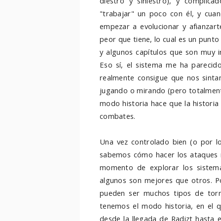
diestro y siniestro), y complic
"trabajar" un poco con él, y cua
empezar a evolucionar y afianzart
peor que tiene, lo cual es un punto
y algunos capítulos que son muy i
Eso sí, el sistema me ha parecido 
realmente consigue que nos sintam
jugando o mirando (pero totalment
modo historia hace que la historia
combates.
Una vez controlado bien (o por 
sabemos cómo hacer los ataques m
momento de explorar los sistem
algunos son mejores que otros. Po
pueden ser muchos tipos de torn
tenemos el modo historia, en el 
desde la llegada de Radizt hasta e