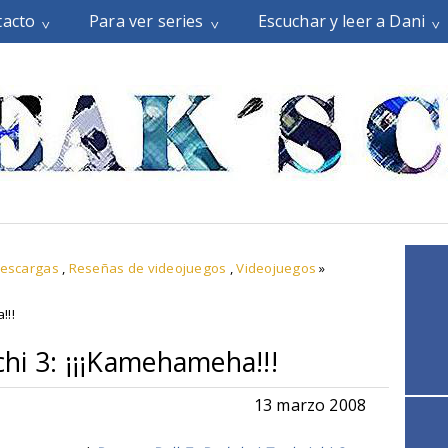
tacto
Para ver series
Escuchar y leer a Dani
descargas
,
Reseñas de videojuegos
,
Videojuegos
»
!!!
hi 3: ¡¡¡Kamehameha!!!
13 marzo 2008