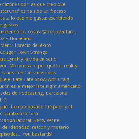
o razones por las que creo que
terChef_es ha sido un fracaso
usta lo que me gusta: escribiendo
e gustos
undiendo las cosas: @borjaventura,
Fox y Homeland
Men: El precio del éxito
t Cougar Town Strange
ue Lynch y la vida en serio
vor: Micronesia o por qué los reality
icanos son tan superiores
qué el Late Late Show with Craig
uson es el mejor late night americano
nadas de Podcasting, Barcelona
d10)
quier tiempo pasado fue peor y el
ro también lo será
otación laboral: Betty White
s de Identidad: retcon y misterio
episodes... You bastards!