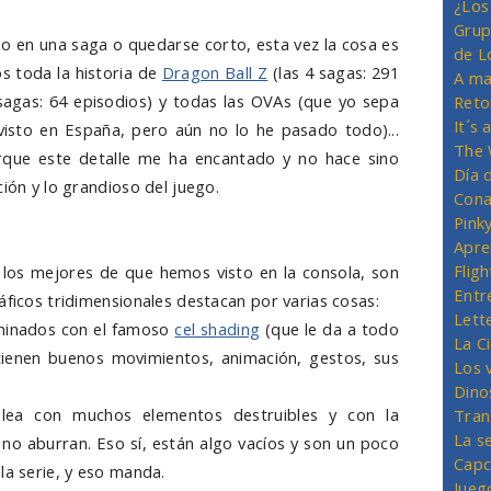
¿Los
Grup
o en una saga o quedarse corto, esta vez la cosa es
de L
 toda la historia de
Dragon Ball Z
(las 4 sagas: 291
A ma
sagas: 64 episodios) y todas las OVAs (que yo sepa
Reto
It´s
visto en España, pero aún no lo he pasado todo)...
The 
rque este detalle me ha encantado y no hace sino
Día 
ción y lo grandioso del juego.
Cona
Pink
Apre
Flig
r los mejores de que hemos visto en la consola, son
Entr
áficos tridimensionales destacan por varias cosas:
Lett
minados con el famoso
cel shading
(que le da a todo
La C
ienen buenos movimientos, animación, gestos, sus
Los 
Dino
lea con muchos elementos destruibles y con la
Tran
La s
no aburran. Eso sí, están algo vacíos y son un poco
Capc
la serie, y eso manda.
Jueg