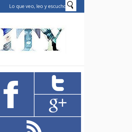
Lo que veo, leo y escucho