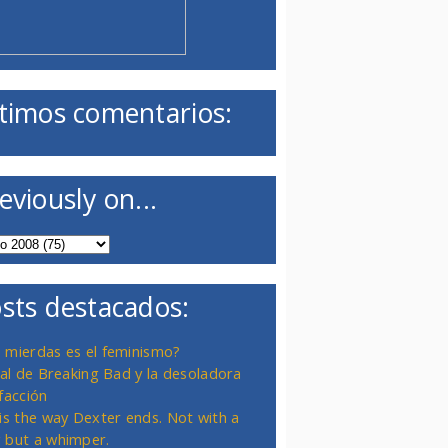
timos comentarios:
eviously on...
sts destacados:
 mierdas es el feminismo?
inal de Breaking Bad y la desoladora
facción
 is the way Dexter ends. Not with a
 but a whimper.