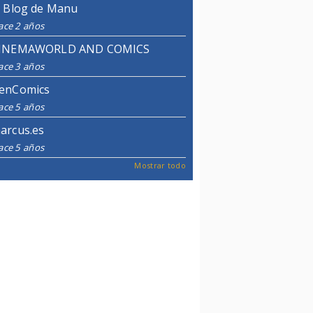
l Blog de Manu
ace 2 años
INEMAWORLD AND COMICS
ace 3 años
enComics
ace 5 años
arcus.es
ace 5 años
Mostrar todo