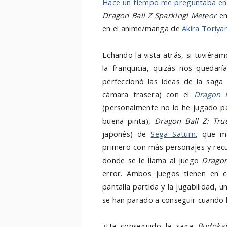
Hace un tiempo me preguntaba en
Dragon Ball Z Sparking! Meteor
en
en el anime/manga de
Akira Toriy
Echando la vista atrás, si tuviéra
la franquicia, quizás nos quedar
perfeccionó las ideas de la sag
cámara trasera) con el
Dragon 
(personalmente no lo he jugado pe
buena pinta),
Dragon Ball Z: Tru
japonés) de
Sega Saturn
, que m
primero con más personajes y recu
donde se le llama al juego
Dragon
error. Ambos juegos tienen en c
pantalla partida y la jugabilidad,
se han parado a conseguir cuando h
¿Ha conseguido la saga
Budoka