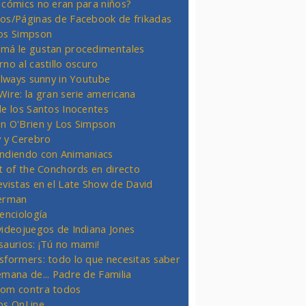
 cómics no eran para niños?
os/Páginas de Facebook de frikadas
os Simpson
má le gustan procedimentales
rno al castillo oscuro
 always sunny in Youtube
Wire: la gran serie americana
de los Santos Inocentes
n O'Brien y Los Simpson
y y Cerebro
ndiendo con Animaniacs
ht of the Conchords en directo
evistas en el Late Show de David
erman
ienciología
videojuegos de Indiana Jones
saurios: ¡Tú no mami!
sformers: todo lo que necesitas saber
emana de... Padre de Familia
om contra todos
os OnLine