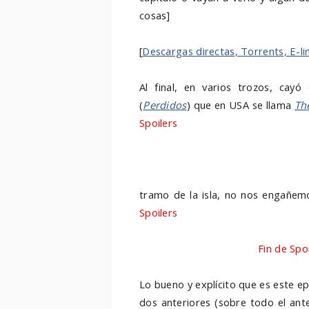
cosas]
[
Descargas directas, Torrents, E-li
Al final, en varios trozos, ca
(
Perdidos
) que en USA se llama
Th
Spoilers
el que asistimos a un flas
de lo mas revelador, porque cono
más la potencia e interés que te
Ben asesinando a gente que hay en
tramo de la isla, no nos engañe
Spoilers
algunas cosas sobre las pe
un pequeño escondite de Ben y lo
vean qué hay en el barco
Fin de Spo
Lo bueno y explícito que es este ep
dos anteriores (sobre todo el ante