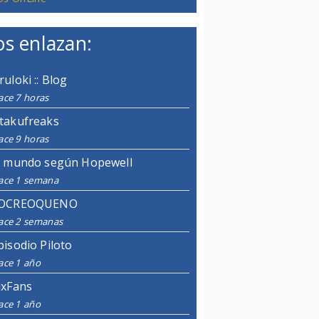
s enlazan:
ruloki :: Blog
ace 7 horas
takufreaks
ace 9 horas
l mundo según Hopewell
ace 1 semana
OCREOQUENO
ace 2 semanas
pisodio Piloto
ace 1 año
ixFans
ace 1 año