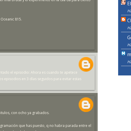
E
H
l Oceanic 815.
C
H
G
H
m
H
antado el episodio: Ahora es cuando te apetece
s episodios en 3 días seguidos para evitar estas
itulos, con ocho ya grabados.
programación que has puesto, q no habra parada entre el