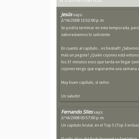
Jesús
says:
2/16/2008 12:52:00 p. m.
Se podría terminar en esta temporada, pero s
saboreásemos lo suficiente.
En cuanto al capítulo... es bestial!!! ¿Sabem
más un pegote? ¿Quién cojones está entonc
los 31 minutos esos que tarda en llegar (uni
cojones tengo que esperarme una semana a
Muy buen capítulo, sí señor.
Un saludo!
Fernando Siles
says:
2/16/2008 03:57:00 p. m.
Un capitulo brutal, en el Top 5 (Top 3 incluso
El rollo Alias del flash-forward es fantástico,