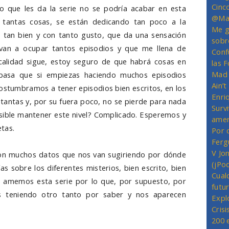
Cinc
ro que les da la serie no se podría acabar en esta
@Mas
tantas cosas, se están dedicando tan poco a la
Me g
 tan bien y con tanto gusto, que da una sensación
sobr
 van a ocupar tantos episodios y que me llena de
Conf
a calidad sigue, estoy seguro de que habrá cosas en
las 
Mad 
e pasa que si empiezas haciendo muchos episodios
Ain’
ostumbramos a tener episodios bien escritos, en los
Enriq
 tantas y, por su fuera poco, no se pierde para nada
Survi
posible mantener este nivel? Complicado. Esperemos y
amer
tas.
Por 
Ferg
V Jo
 con muchos datos que nos van sugiriendo por dónde
(jPo
s sobre los diferentes misterios, bien escrito, bien
Cual
 amemos esta serie por lo que, por supuesto, por
futu
 teniendo otro tanto por saber y nos aparecen
Expl
Crisi
200 