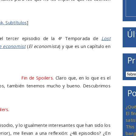
nk,
Subtítulos
]
Úl
yó el tercer episodio de la 4ª Temporada de
Lost
e economist
(
El economista
) y que es un capítulo en
hforward de Sayid interesante y, en su último corte,
Pr
cemos algo que no esperábamos y que refuerza aún
nemos todos en Ben: Sayid termina trabajando para
 una lista
Fin de Spoilers
. Claro que, en lo que es el
mos, también tenemos mucho y bueno. Descubrimos
Po
culiaridades espacio temporales de la isla, así como
 dejamos todo preparado para que Sayid y Desmond
¿Qué
ilers
.
El f
satis
isodio, y lo igualmente interesantes que han sido los
This
rior), me llevan a una reflexión: ¿48 episodios? ¿En
bang