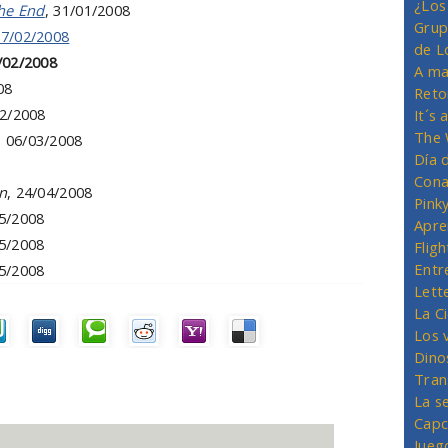
¿Los
the End
, 31/01/2008
Grup
07/02/2008
de L
4/02/2008
A ma
08
Reto
02/2008
It´s
The 
, 06/03/2008
Día 
8
Cona
n
, 24/04/2008
Pink
05/2008
Apre
05/2008
Flig
Entr
05/2008
Lett
La C
Los 
Dino
Tran
La s
Capc
Jueg