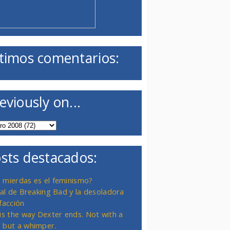
timos comentarios:
eviously on...
sts destacados:
 mierdas es el feminismo?
inal de Breaking Bad y la desoladora
facción
 is the way Dexter ends. Not with a
 but a whimper.