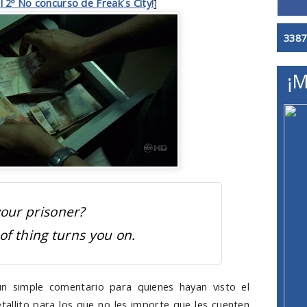
el 2º No concurso de Freak´s City!
]
3387
¡M
your prisoner?
t of thing turns you on.
n simple comentario para quienes hayan visto el
etallito para los que no les importe que les cuenten