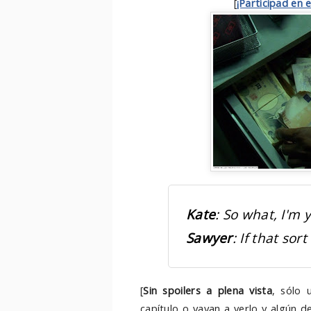
[
¡Participad en 
Kate
: So what, I'm 
Sawyer
: If that sor
[
Sin spoilers a plena vista
,
sólo u
capítulo o vayan a verlo y algún d