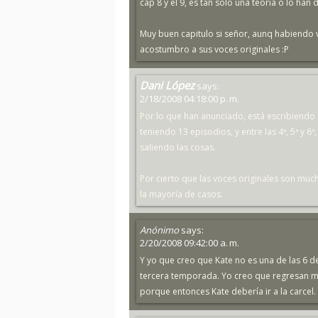
cap 8 y el 9, es tan solo una teoria o lo han
Muy buen capitulo si señor, aunq habiendo
acostumbro a sus voces originales :P
Dani López
says:
2/18/2008 04:18:00 p. m.
Por lo que han anunciado, está escribiendo
teniendo 13 episodios, y entre las 4ª, 5ª y 6
saliendo las cosas.
Por cierto que las voces originales son mu
la mayoría de casos.
Anónimo
says:
2/20/2008 09:42:00 a. m.
Y yo que creo que Kate no es una de las 6 de
tercera temporada. Yo creo que regresan mas
porque entonces Kate debería ir a la carce