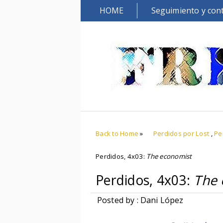
HOME
Seguimiento y con
Back to Home
»
Perdidos por Lost
,
Pe
Perdidos, 4x03:
The economist
Perdidos, 4x03:
The 
Posted by : Dani López