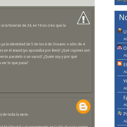
No
i la hicieran de 24, en 16 no creo que la
U
H
os ya la identidad de 5 de los 6 de Oceanic o sólo de 4
O
es en el ataud (yo apostaba por Ben)? ¿Qué cojones son
H
verso paralelo o un vacio)? ¿Quién soy y por qué
 ver lo que pasa?
E
H
Y
H
E
H
P
) de toda la serie.
H
 el final brutal y el experimento en la Isla da para ciento