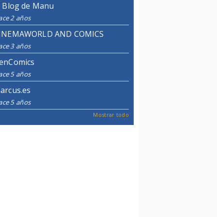
l Blog de Manu
ace 2 años
INEMAWORLD AND COMICS
ace 3 años
enComics
ace 5 años
arcus.es
ace 5 años
Mostrar todo