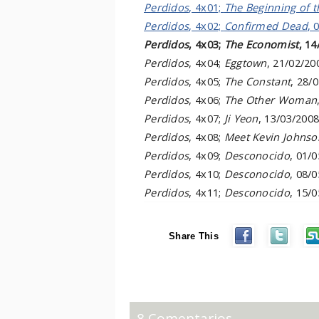
Perdidos
, 4x01;
The Beginning of 
Perdidos
, 4x02;
Confirmed Dead
, 
Perdidos
, 4x03;
The Economist
, 1
Perdidos
, 4x04;
Eggtown
, 21/02/20
Perdidos
, 4x05;
The Constant
, 28/
Perdidos
, 4x06;
The Other Woman
Perdidos
, 4x07;
Ji Yeon
, 13/03/200
Perdidos
, 4x08;
Meet Kevin Johnso
Perdidos
, 4x09;
Desconocido
, 01/
Perdidos
, 4x10;
Desconocido
, 08/
Perdidos
, 4x11;
Desconocido
, 15/
Share This
8 Comentarios.