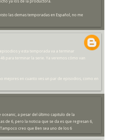
 dicho ya los de la productora.
 visto las demas temporadas en Español, no me
 episodios y esta temporada va a terminar
ª, 48 para terminar la serie. Ya veremos cómo van
cho mejores en cuanto ves un par de episodios, como en
 oceanic, a pesar del último capitulo de la
 de 6, pero la noticia que se da es que regresan 6,
l. Tampoco creo que Ben sea uno de los 6