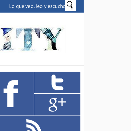
Lo que veo, leo y escucho