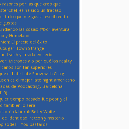
o razones por las que creo que
terChef_es ha sido un fracaso
usta lo que me gusta: escribiendo
e gustos
undiendo las cosas: @borjaventura,
Fox y Homeland
Men: El precio del éxito
t Cougar Town Strange
ue Lynch y la vida en serio
vor: Micronesia o por qué los reality
icanos son tan superiores
qué el Late Late Show with Craig
uson es el mejor late night americano
nadas de Podcasting, Barcelona
d10)
quier tiempo pasado fue peor y el
ro también lo será
otación laboral: Betty White
s de Identidad: retcon y misterio
episodes... You bastards!