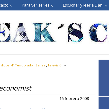
tacto
Para ver series
Escuchar y leer a Dani
rdidos: 4ª Temporada
,
Series
,
Televisión
»
economist
16 febrero 2008