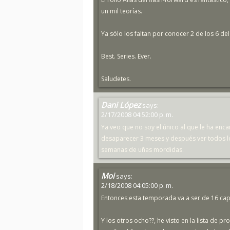
un mil teorías.
Ya sólo los faltan por conocer 2 de los 6 de
Best. Series. Ever.
Saludetes.
Dani López
says:
2/17/2008 04:52:00 p. m.
Ya veo que no soy el único al que le ha enc
desaparecer 3 meses y después ver todos lo
semanas de uñas mordidas.
Moi
says:
2/18/2008 04:05:00 p. m.
Entonces esta temporada va a ser de 16 cap
Y los otros ocho??, he visto en la lista de 