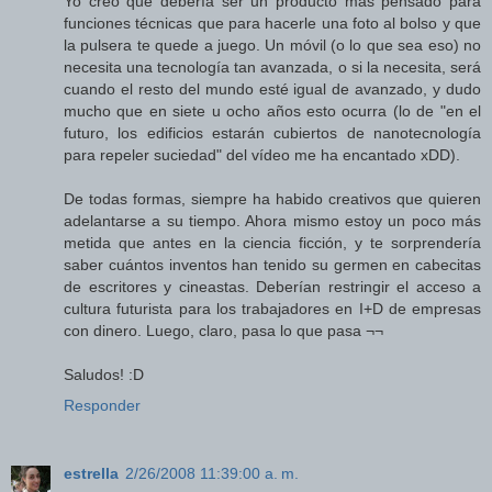
Yo creo que debería ser un producto más pensado para
funciones técnicas que para hacerle una foto al bolso y que
la pulsera te quede a juego. Un móvil (o lo que sea eso) no
necesita una tecnología tan avanzada, o si la necesita, será
cuando el resto del mundo esté igual de avanzado, y dudo
mucho que en siete u ocho años esto ocurra (lo de "en el
futuro, los edificios estarán cubiertos de nanotecnología
para repeler suciedad" del vídeo me ha encantado xDD).
De todas formas, siempre ha habido creativos que quieren
adelantarse a su tiempo. Ahora mismo estoy un poco más
metida que antes en la ciencia ficción, y te sorprendería
saber cuántos inventos han tenido su germen en cabecitas
de escritores y cineastas. Deberían restringir el acceso a
cultura futurista para los trabajadores en I+D de empresas
con dinero. Luego, claro, pasa lo que pasa ¬¬
Saludos! :D
Responder
estrella
2/26/2008 11:39:00 a. m.