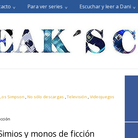
tacto
Para ver series
Escuchar y leer a Dani
Los Simpson
,
No sólo descargas
,
Televisión
,
Videojuegos
icción
 Simios y monos de ficción