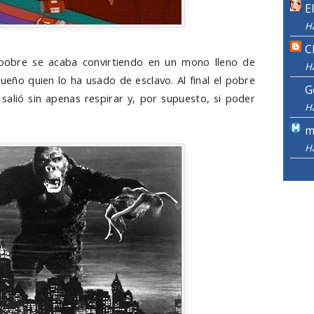
E
H
C
obre se acaba convirtiendo en un mono lleno de
H
 dueño quien lo ha usado de esclavo. Al final el pobre
G
salió sin apenas respirar y, por supuesto, si poder
H
.
m
H