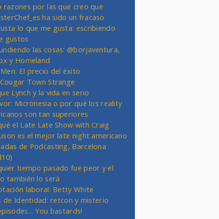
o razones por las que creo que
terChef_es ha sido un fracaso
usta lo que me gusta: escribiendo
e gustos
undiendo las cosas: @borjaventura,
Fox y Homeland
Men: El precio del éxito
t Cougar Town Strange
ue Lynch y la vida en serio
vor: Micronesia o por qué los reality
icanos son tan superiores
qué el Late Late Show with Craig
uson es el mejor late night americano
nadas de Podcasting, Barcelona
d10)
quier tiempo pasado fue peor y el
ro también lo será
otación laboral: Betty White
s de Identidad: retcon y misterio
episodes... You bastards!