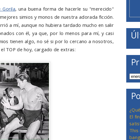
 Gorila
, una buena forma de hacerle su "merecido"
mejores simios y monos de nuestra adorada ficción.
rrió a mí, aunque no hubiera tardado mucho en salir
Úl
onados con él, ya que, por lo menos para mí, y casi
mios tienen algo, no sé si por lo cercano a nosotros,
 el TOP de hoy, cargado de extras:
Pr
Po
¿Qué
El f
satis
This
bang