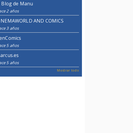
l Blog de Manu
ace 2 años
INEMAWORLD AND COMICS
ace 3 años
enComics
ace 5 años
arcus.es
ace 5 años
Mostrar todo