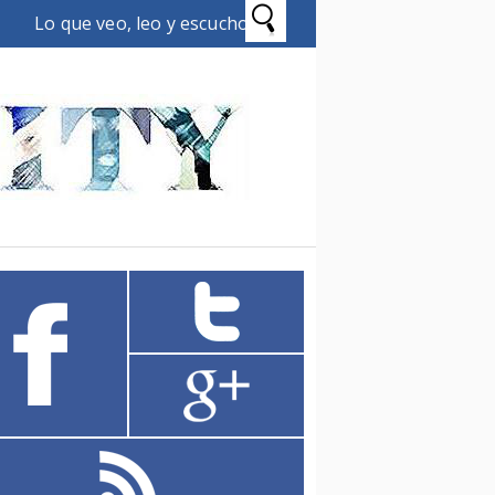
Lo que veo, leo y escucho