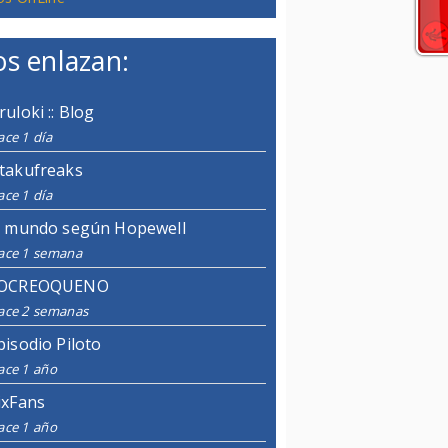
s enlazan:
ruloki :: Blog
ce 1 día
takufreaks
ce 1 día
l mundo según Hopewell
ace 1 semana
OCREOQUENO
ace 2 semanas
pisodio Piloto
ace 1 año
ixFans
ace 1 año