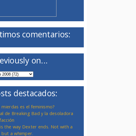
timos comentarios:
eviously on...
sts destacados:
 mierdas es el feminismo?
inal de Breaking Bad y la desoladora
facción
 is the way Dexter ends. Not with a
 but a whimper.