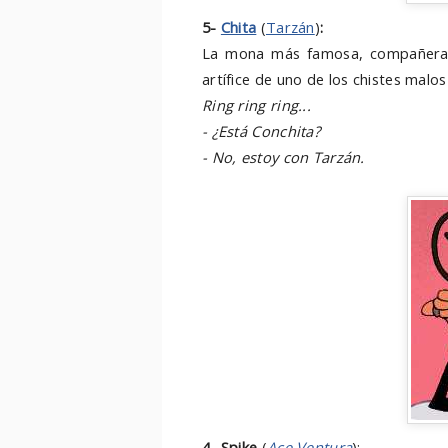
5-
Chita
(
Tarzán
)
:
La mona más famosa, compañera i
artífice de uno de los chistes malos
Ring ring ring...
- ¿Está Conchita?
- No, estoy con Tarzán.
4-
Spike
(
Ace Ventura
):