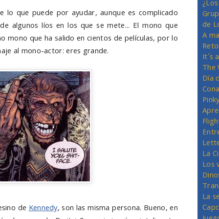
¿Los
e lo que puede por ayudar, aunque es complicado
Grup
de L
de algunos líos en los que se mete... El mono que
A ma
o mono que ha salido en cientos de películas, por lo
Reto
aje al mono-actor: eres grande.
It´s
The 
Día 
Cona
Pink
Apre
Flig
Entr
Lett
La C
Los 
Dino
Tran
La s
Capc
sesino de
Kennedy
, son las misma persona. Bueno, en
Jueg