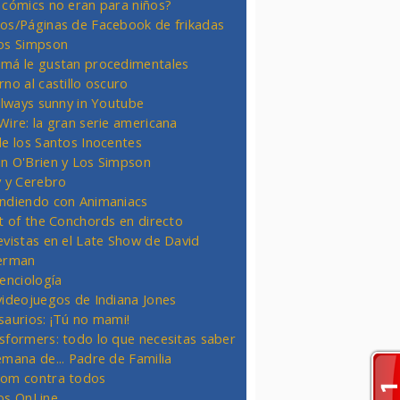
 cómics no eran para niños?
os/Páginas de Facebook de frikadas
os Simpson
má le gustan procedimentales
rno al castillo oscuro
 always sunny in Youtube
Wire: la gran serie americana
de los Santos Inocentes
n O'Brien y Los Simpson
y y Cerebro
ndiendo con Animaniacs
ht of the Conchords en directo
evistas en el Late Show de David
erman
ienciología
videojuegos de Indiana Jones
saurios: ¡Tú no mami!
sformers: todo lo que necesitas saber
emana de... Padre de Familia
om contra todos
os OnLine