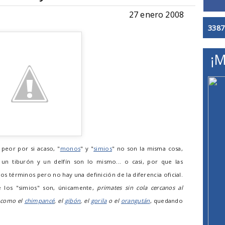
27 enero 2008
3387
¡M
peor por si acaso, "
monos
" y "
simios
" no son la misma cosa,
un tiburón y un delfín son lo mismo... o casi, por que las
os términos pero no hay una definición de la diferencia oficial.
e los "simios" son, únicamente,
primates sin cola cercanos al
 como el
chimpancé
, el
gibón
, el
gorila
o el
orangután
, quedando