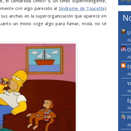
, el camarada Dmitri 9, un simio súperinteligente,
emente con algo parecido al
Síndrome de Tourette
)
No
sus anchas en la superorganización que aparece en
 cuanto un mono coge algo para fumar, mola, no sé
U
Ha
O
Ha
E
H
Y
H
E
H
P
H