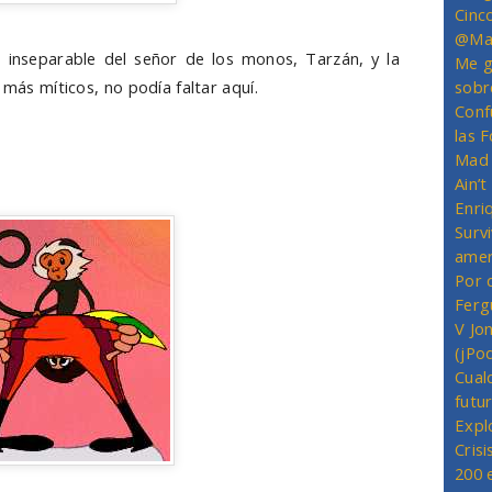
Cinc
@Mas
nseparable del señor de los monos, Tarzán, y la
Me g
 más míticos, no podía faltar aquí.
sobr
Conf
las 
Mad 
Ain’
Enriq
Survi
amer
Por 
Ferg
V Jo
(jPo
Cual
futu
Expl
Crisi
200 