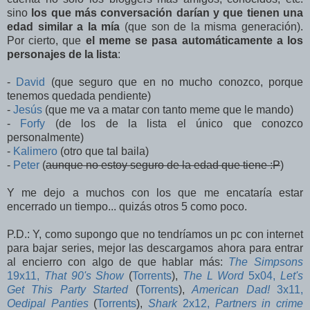
sino
los que más conversación darían y que tienen una
edad similar a la mía
(que son de la misma generación).
Por cierto, que
el meme se pasa automáticamente a los
personajes de la lista
:
-
David
(que seguro que en no mucho conozco, porque
tenemos quedada pendiente)
-
Jesús
(que me va a matar con tanto meme que le mando)
-
Forfy
(de los de la lista el único que conozco
personalmente)
-
Kalimero
(otro que tal baila)
-
Peter
(
aunque no estoy seguro de la edad que tiene :P
)
Y me dejo a muchos con los que me encataría estar
encerrado un tiempo... quizás otros 5 como poco.
P.D.: Y, como supongo que no tendríamos un pc con internet
para bajar series, mejor las descargamos ahora para entrar
al encierro con algo de que hablar más:
The Simpsons
19x11,
That 90's Show
(
Torrents
),
The L Word
5x04,
Let's
Get This Party Started
(
Torrents
),
American Dad!
3x11,
Oedipal Panties
(
Torrents
),
Shark
2x12,
Partners in crime