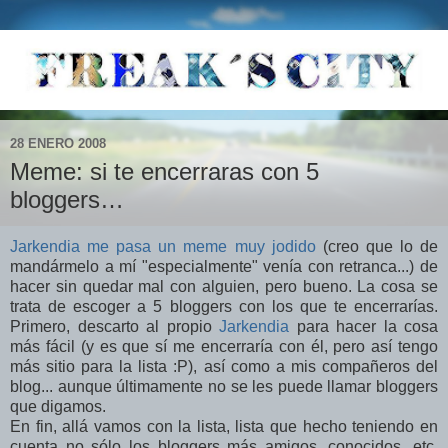
28 ENERO 2008
Meme: si te encerraras con 5
bloggers…
Jarkendia me pasa un meme muy jodido
(creo que lo de
mandármelo a mí "especialmente" venía con retranca...) de
hacer sin quedar mal con alguien, pero bueno. La cosa se
trata de escoger a 5 bloggers con los que te encerrarías.
Primero, descarto al propio
Jarkendia
para hacer la cosa
más fácil (y es que sí me encerraría con él, pero así tengo
más sitio para la lista :P), así como a mis compañeros del
blog... aunque últimamente no se les puede llamar bloggers
que digamos.
En fin, allá vamos con la lista, lista que hecho teniendo en
cuenta no sólo los bloggers más amigos, conocidos, etc.