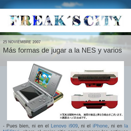
25 NOVIEMBRE 2007
Más formas de jugar a la NES y varios
- Pues bien, ni en el
Lenovo i909
, ni el
iPhone
, ni en
la