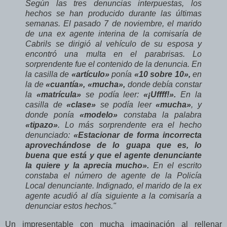
Según las tres denuncias interpuestas, los
hechos se han producido durante las últimas
semanas. El pasado 7 de noviembre, el marido
de una ex agente interina de la comisaría de
Cabrils se dirigió al vehículo de su esposa y
encontró una multa en el parabrisas. Lo
sorprendente fue el contenido de la denuncia. En
la casilla de
«artículo»
ponía
«10 sobre 10»,
en
la de
«cuantía», «mucha»,
donde debía constar
la
«matrícula»
se podía leer:
«¡Uffff!».
En la
casilla de
«clase»
se podía leer
«mucha»
, y
donde ponía
«modelo»
constaba la palabra
«tipazo»
. Lo más sorprendente era el hecho
denunciado:
«Estacionar de forma incorrecta
aprovechándose de lo guapa que es, lo
buena que está y que el agente denunciante
la quiere y la aprecia mucho».
En el escrito
constaba el número de agente de la Policía
Local denunciante. Indignado, el marido de la ex
agente acudió al día siguiente a la comisaría a
denunciar estos hechos."
Un impresentable con mucha imaginación al rellenar