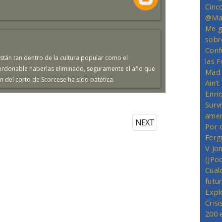
Cinc
@Mas
Me g
sobr
Conf
están tan dentro de la cultura popular como el
las 
erdonable haberlas eliminado, seguramente el año que
Mad 
n del corto de Scorcese ha sido patética.
Ain’
Enriq
Survi
amer
NEXT
Por 
Ferg
V Jo
(jPo
Cual
futu
Expl
Crisi
200 