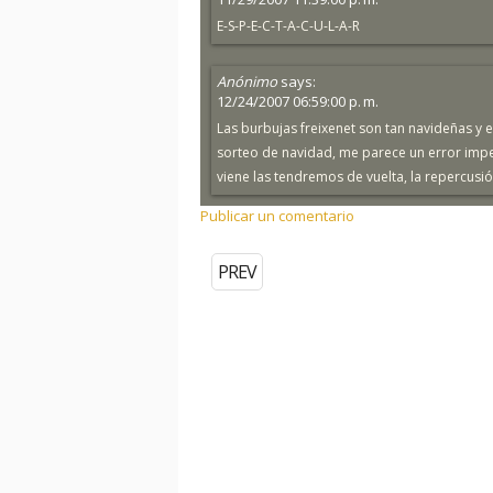
E-S-P-E-C-T-A-C-U-L-A-R
Anónimo
says:
12/24/2007 06:59:00 p. m.
Las burbujas freixenet son tan navideñas y 
sorteo de navidad, me parece un error imp
viene las tendremos de vuelta, la repercusió
Publicar un comentario
PREV