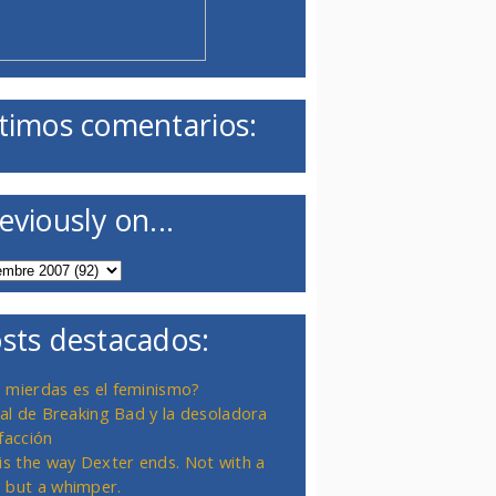
timos comentarios:
eviously on...
sts destacados:
 mierdas es el feminismo?
inal de Breaking Bad y la desoladora
facción
 is the way Dexter ends. Not with a
 but a whimper.