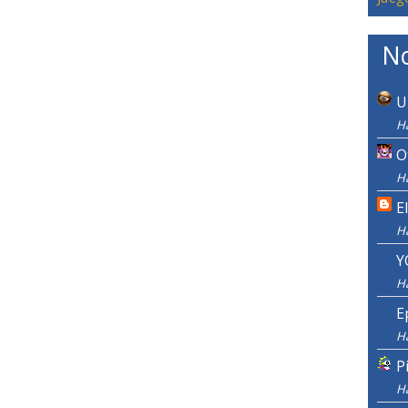
No
U
H
O
H
E
H
Y
H
E
H
P
H