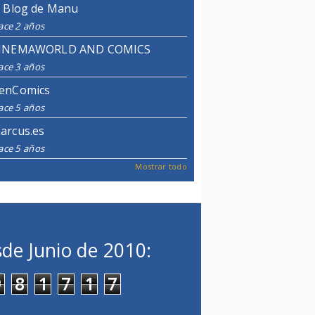
l Blog de Manu
ace 2 años
INEMAWORLD AND COMICS
ace 3 años
enComics
ace 5 años
arcus.es
ace 5 años
Mostrar todo
de Junio de 2010:
9
8
1
7
1
7