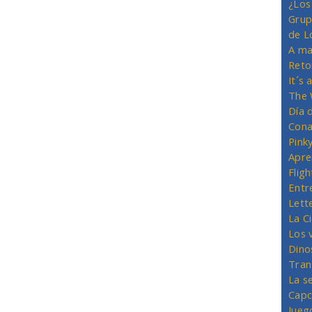
¿Los
Grup
de L
A ma
Reto
It´s
The 
Día 
Cona
Pink
Apre
Flig
Entr
Lett
La C
Los 
Dino
Tran
La s
Capc
Jueg