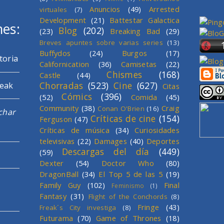
Anuncios
(49)
Arrested
virtuales
(7)
Development
(21)
Battestar Galactica
mes:
Blog
(202)
(23)
Breaking Bad
(29)
Breves apuntes sobre varias series
(13)
Buffydos
(24)
Burgos
(17)
toria
Californication
(36)
Camisetas
(22)
Chismes
(168)
Castle
(44)
Chorradas
(523)
Cine
(627)
reak
Citas
Cómics
(396)
(52)
Comida
(45)
Community
(38)
Craig
Conan O'Brien
(16)
char
Críticas de cine
(154)
Ferguson
(47)
Críticas de música
(34)
Curiosidades
televisivas
(22)
Damages
(40)
Deportes
Descargas del día
(449)
(59)
Dexter
(54)
Doctor Who
(80)
DragonBall
(34)
El Top 5 de las 5
(19)
Family Guy
(102)
Final
Feminismo
(1)
Fantasy
(31)
Flight of the Conchords
(8)
Fringe
(43)
Freak´s City investiga
(8)
Futurama
(70)
Game of Thrones
(18)