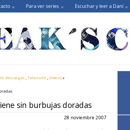
tacto
Para ver series
Escuchar y leer a Dani
ólo descargas
,
Televisión
,
Vídeos
»
doradas
viene sin burbujas doradas
28 noviembre 2007