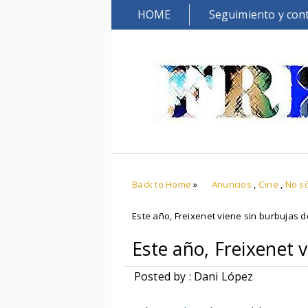
HOME
Seguimiento y con
Back to Home
»
Anuncios
,
Cine
,
No s
Este año, Freixenet viene sin burbujas 
Este año, Freixenet 
Posted by : Dani López