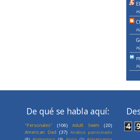
E
H
C
H
G
H
m
H
De qué se habla aquí:
Des
4
"Personales"
(106)
Adult Swim
(20)
American Dad
(37)
Análisis patrocinado
(8)
Animaniacs
(9)
Aniversarios
Anime
(1)