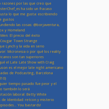
o razones por las que creo que
terChef_es ha sido un fracaso
usta lo que me gusta: escribiendo
e gustos
undiendo las cosas: @borjaventura,
Fox y Homeland
Men: El precio del éxito
t Cougar Town Strange
ue Lynch y la vida en serio
vor: Micronesia o por qué los reality
icanos son tan superiores
qué el Late Late Show with Craig
uson es el mejor late night americano
nadas de Podcasting, Barcelona
d10)
quier tiempo pasado fue peor y el
ro también lo será
otación laboral: Betty White
s de Identidad: retcon y misterio
episodes... You bastards!