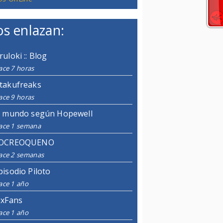
s enlazan:
ruloki :: Blog
ace 7 horas
takufreaks
ace 9 horas
l mundo según Hopewell
ace 1 semana
OCREOQUENO
ace 2 semanas
pisodio Piloto
ace 1 año
ixFans
ace 1 año