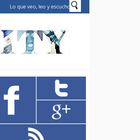
Lo que veo, leo y escucho