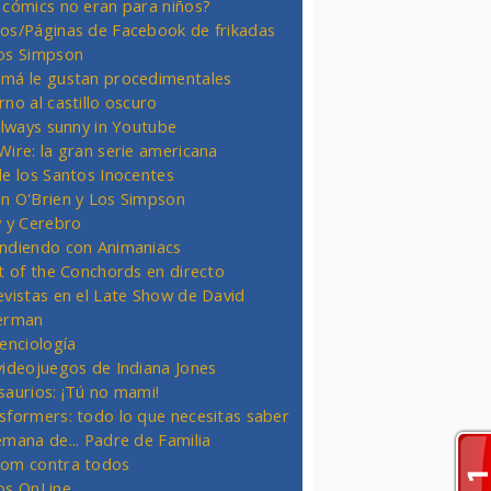
 cómics no eran para niños?
os/Páginas de Facebook de frikadas
os Simpson
má le gustan procedimentales
rno al castillo oscuro
 always sunny in Youtube
Wire: la gran serie americana
de los Santos Inocentes
n O'Brien y Los Simpson
y y Cerebro
ndiendo con Animaniacs
ht of the Conchords en directo
evistas en el Late Show de David
erman
ienciología
videojuegos de Indiana Jones
saurios: ¡Tú no mami!
sformers: todo lo que necesitas saber
emana de... Padre de Familia
om contra todos
os OnLine