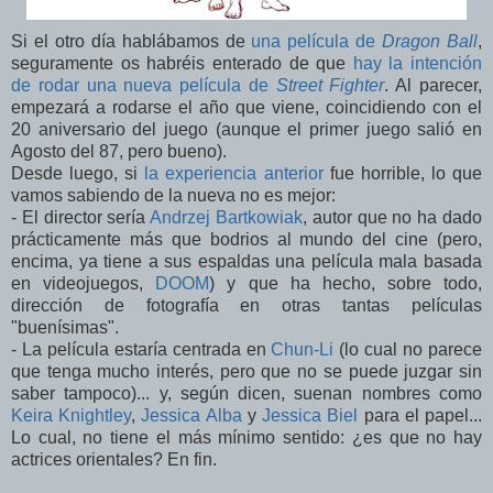
Si el otro día hablábamos de
una película de
Dragon Ball
,
seguramente os habréis enterado de que
hay la intención
de rodar una nueva película de
Street Fighter
. Al parecer,
empezará a rodarse el año que viene, coincidiendo con el
20 aniversario del juego (aunque el primer juego salió en
Agosto del 87, pero bueno).
Desde luego, si
la experiencia anterior
fue horrible, lo que
vamos sabiendo de la nueva no es mejor:
- El director sería
Andrzej Bartkowiak
, autor que no ha dado
prácticamente más que bodrios al mundo del cine (pero,
encima, ya tiene a sus espaldas una película mala basada
en videojuegos,
DOOM
) y que ha hecho, sobre todo,
dirección de fotografía en otras tantas películas
"buenísimas".
- La película estaría centrada en
Chun-Li
(lo cual no parece
que tenga mucho interés, pero que no se puede juzgar sin
saber tampoco)... y, según dicen, suenan nombres como
Keira Knightley
,
Jessica Alba
y
Jessica Biel
para el papel...
Lo cual, no tiene el más mínimo sentido: ¿es que no hay
actrices orientales? En fin.