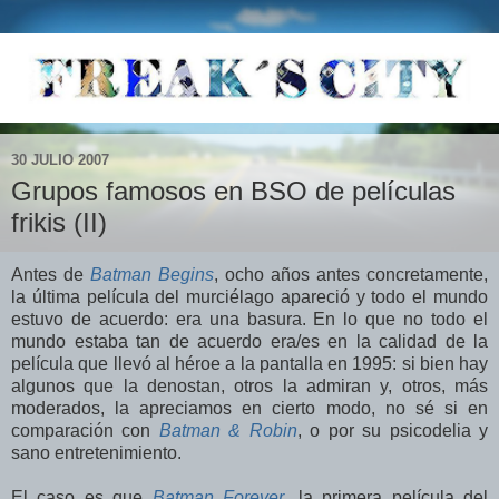
30 JULIO 2007
Grupos famosos en BSO de películas
frikis (II)
Antes de
Batman Begins
, ocho años antes concretamente,
la última película del murciélago apareció y todo el mundo
estuvo de acuerdo: era una basura. En lo que no todo el
mundo estaba tan de acuerdo era/es en la calidad de la
película que llevó al héroe a la pantalla en 1995: si bien hay
algunos que la denostan, otros la admiran y, otros, más
moderados, la apreciamos en cierto modo, no sé si en
comparación con
Batman & Robin
, o por su psicodelia y
sano entretenimiento.
El caso es que
Batman Forever
, la primera película del