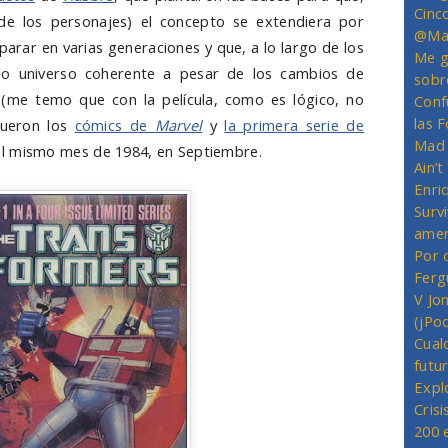
Cinc
de los personajes) el concepto se extendiera por
@Mas
arar en varias generaciones y que, a lo largo de los
Me g
o universo coherente a pesar de los cambios de
sobr
(me temo que con la película, como es lógico, no
Conf
las 
fueron los
cómics de
Marvel
y
la primera serie de
Mad 
el mismo mes de 1984, en Septiembre.
Ain’
Enriq
Survi
amer
Por 
Ferg
V Jo
(jPo
Cual
futu
Expl
Crisi
200 