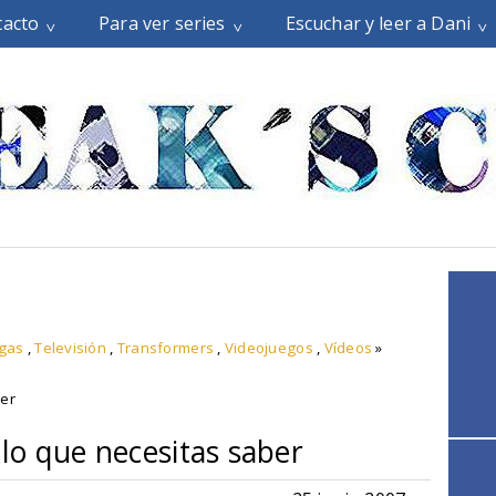
tacto
Para ver series
Escuchar y leer a Dani
rgas
,
Televisión
,
Transformers
,
Videojuegos
,
Vídeos
»
ber
lo que necesitas saber