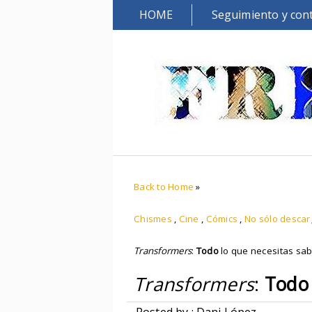
HOME
Seguimiento y con
Back to Home
»
Chismes
,
Cine
,
Cómics
,
No sólo desca
Transformers
:
Todo
lo que necesitas sa
Transformers
:
Todo