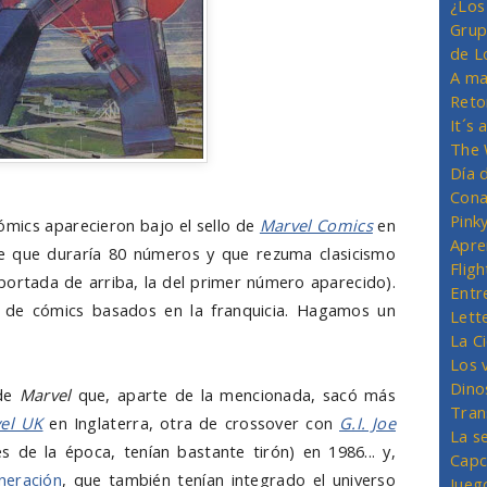
¿Los
Grup
de L
A ma
Reto
It´s
The 
Día 
Cona
Pink
mics aparecieron bajo el sello de
Marvel Comics
en
Apre
e que duraría 80 números y que rezuma clasicismo
Flig
portada de arriba, la del primer número aparecido).
Entr
 de cómics basados en la franquicia. Hagamos un
Lett
La C
Los 
Dino
 de
Marvel
que, aparte de la mencionada, sacó más
Tran
el UK
en Inglaterra, otra de crossover con
G.I. Joe
La s
 de la época, tenían bastante tirón) en 1986... y,
Capc
neración
, que también tenían integrado el universo
Jueg