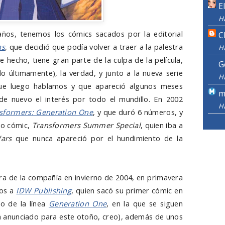
E
H
ños, tenemos los cómics sacados por la editorial
C
ns
, que decidió que podía volver a traer a la palestra
H
de hecho, tiene gran parte de la culpa de la película,
G
o últimamente), la verdad, y junto a la nueva serie
H
que luego hablamos y que apareció algunos meses
m
de nuevo el interés por todo el mundillo. En 2002
H
sformers: Generation One
, y que duró 6 números, y
mo cómic,
Transformers Summer Special
, quien iba a
ars
que nunca apareció por el hundimiento de la
ra de la compañía en invierno de 2004, en primavera
hos a
IDW Publishing
, quien sacó su primer cómic en
o de la línea
Generation One
, en la que se siguen
á anunciado para este otoño, creo), además de unos