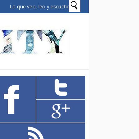
Lo que veo, leo y escucho