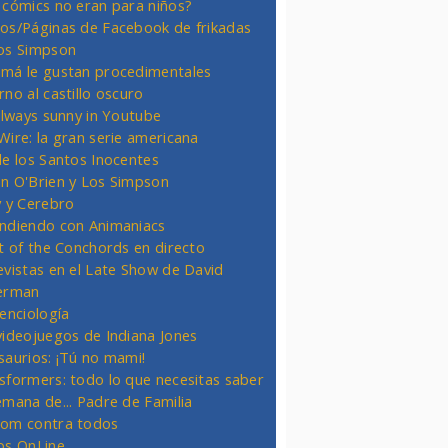
 cómics no eran para niños?
os/Páginas de Facebook de frikadas
os Simpson
má le gustan procedimentales
rno al castillo oscuro
 always sunny in Youtube
Wire: la gran serie americana
de los Santos Inocentes
n O'Brien y Los Simpson
y y Cerebro
ndiendo con Animaniacs
ht of the Conchords en directo
evistas en el Late Show de David
erman
ienciología
videojuegos de Indiana Jones
saurios: ¡Tú no mami!
sformers: todo lo que necesitas saber
emana de... Padre de Familia
om contra todos
os OnLine