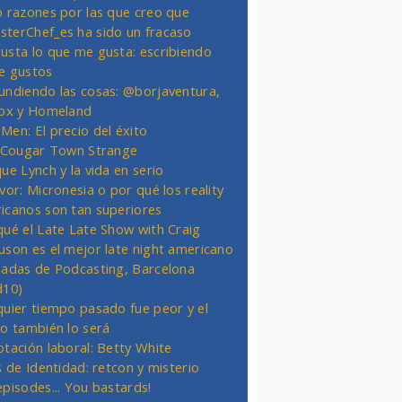
o razones por las que creo que
terChef_es ha sido un fracaso
usta lo que me gusta: escribiendo
e gustos
undiendo las cosas: @borjaventura,
Fox y Homeland
Men: El precio del éxito
t Cougar Town Strange
ue Lynch y la vida en serio
vor: Micronesia o por qué los reality
icanos son tan superiores
qué el Late Late Show with Craig
uson es el mejor late night americano
nadas de Podcasting, Barcelona
d10)
quier tiempo pasado fue peor y el
ro también lo será
otación laboral: Betty White
s de Identidad: retcon y misterio
episodes... You bastards!