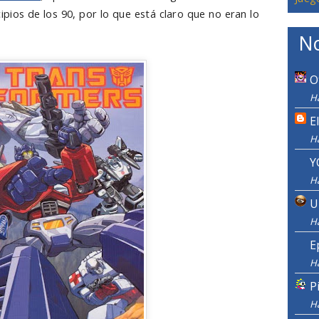
cipios de los 90, por lo que está claro que no eran lo
No
O
H
E
H
Y
H
U
H
E
H
P
H