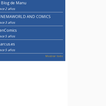
l Blog de Manu
ace 2 años
INEMAWORLD AND COMICS
ace 3 años
enComics
ace 5 años
arcus.es
ace 5 años
Mostrar todo