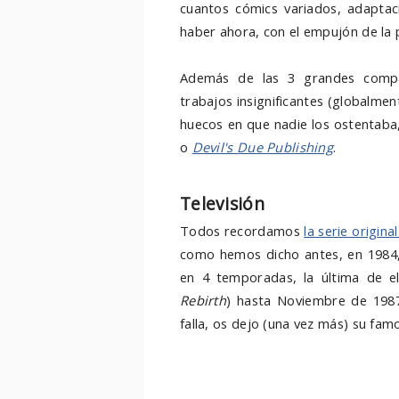
cuantos cómics variados, adaptac
haber ahora, con el empujón de la p
Además de las 3 grandes compa
trabajos insignificantes (globalmen
huecos en que nadie los ostentab
o
D
evil's Due Publishing
.
Televisión
Todos recordamos
la serie origin
como hemos dicho antes, en 1984, 
en 4 temporadas, la última de e
Rebirth
) hasta Noviembre de 1987
falla, os dejo (una vez más) su fam