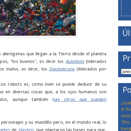
Úl
alienígenas que llegan a la Tierra desde el planeta
Pr
pos, "los buenos", es decir los
Autobots
(liderados
los malos, es decir, los
Decepticons
(liderados por
estos robots es, como bien se puede deducir de su
Po
e en diversas cosas que, a los ojos humanos son
ículos, aunque también
hay otros que pueden
¿Qué
El f
satis
os personajes y su mundillo pero, en el mundo real, lo
This
bang
uetes
de
Hasbro
, que plantaron las bases para que,