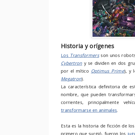
Historia y orígenes
Los
Transformers
son unos robots 
Cybertron
y se dividen en dos gru
por el mítico
Optimus Prime
), y 
Megatron
).
La característica definitoria de 
nombre, que pueden transformars
corrientes, principalmente veh
transformarse en animales
.
Esta es la historia de ficción de l
primero que surgió, fueron los
jug