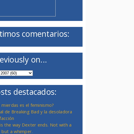
timos comentarios:
eviously on...
sts destacados:
 mierdas es el feminismo?
inal de Breaking Bad y la desoladora
facción
 is the way Dexter ends. Not with a
 but a whimper.