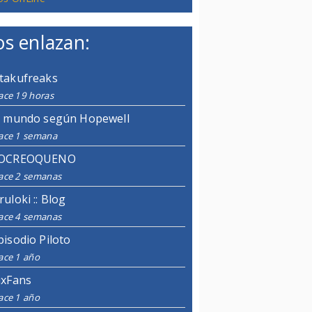
s enlazan:
takufreaks
ace 19 horas
l mundo según Hopewell
ace 1 semana
OCREOQUENO
ace 2 semanas
ruloki :: Blog
ace 4 semanas
pisodio Piloto
ace 1 año
ixFans
ace 1 año