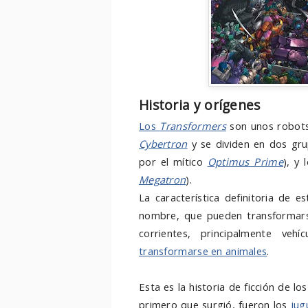
Historia y orígenes
Los
Transformers
son unos robots 
Cybertron
y se dividen en dos gru
por el mítico
Optimus Prime
), y 
Megatron
).
La característica definitoria de 
nombre, que pueden transformars
corrientes, principalmente veh
transformarse en animales
.
Esta es la historia de ficción de l
primero que surgió, fueron los
jug