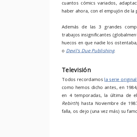
cuantos cómics variados, adaptac
haber ahora, con el empujón de la p
Además de las 3 grandes compa
trabajos insignificantes (globalmen
huecos en que nadie los ostentab
o
D
evil's Due Publishing
.
Televisión
Todos recordamos
la serie origin
como hemos dicho antes, en 1984, 
en 4 temporadas, la última de e
Rebirth
) hasta Noviembre de 1987
falla, os dejo (una vez más) su fam