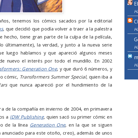
E
H
ños, tenemos los cómics sacados por la editorial
C
ns
, que decidió que podía volver a traer a la palestra
H
de hecho, tiene gran parte de la culpa de la película,
G
o últimamente), la verdad, y junto a la nueva serie
H
que luego hablamos y que apareció algunos meses
m
de nuevo el interés por todo el mundillo. En 2002
H
sformers: Generation One
, y que duró 6 números, y
mo cómic,
Transformers Summer Special
, quien iba a
ars
que nunca apareció por el hundimiento de la
ra de la compañía en invierno de 2004, en primavera
hos a
IDW Publishing
, quien sacó su primer cómic en
o de la línea
Generation One
, en la que se siguen
á anunciado para este otoño, creo), además de unos