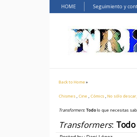
HOME
Seguimiento y con
Back to Home
»
Chismes
,
Cine
,
Cómics
,
No sólo desca
Transformers
:
Todo
lo que necesitas sa
Transformers
:
Todo