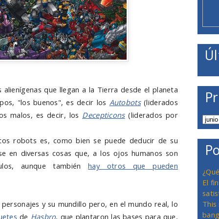
Úl
alienígenas que llegan a la Tierra desde el planeta
Pr
pos, "los buenos", es decir los
Autobots
(liderados
los malos, es decir, los
Decepticons
(liderados por
estos robots es, como bien se puede deducir de su
Po
e en diversas cosas que, a los ojos humanos son
ículos, aunque también
hay otros que pueden
¿Qué
El f
satis
os personajes y su mundillo pero, en el mundo real, lo
This
bang
uetes
de
Hasbro
, que plantaron las bases para que,