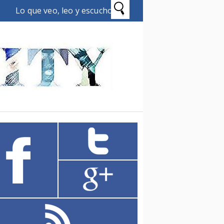
Lo que veo, leo y escucho