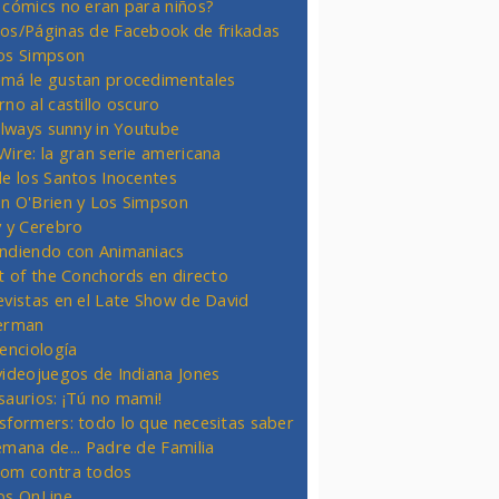
 cómics no eran para niños?
os/Páginas de Facebook de frikadas
os Simpson
má le gustan procedimentales
rno al castillo oscuro
 always sunny in Youtube
Wire: la gran serie americana
de los Santos Inocentes
n O'Brien y Los Simpson
y y Cerebro
ndiendo con Animaniacs
ht of the Conchords en directo
evistas en el Late Show de David
erman
ienciología
videojuegos de Indiana Jones
saurios: ¡Tú no mami!
sformers: todo lo que necesitas saber
emana de... Padre de Familia
om contra todos
os OnLine