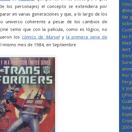
Cinc
de los personajes) el concepto se extendiera por
@Mas
arar en varias generaciones y que, a lo largo de los
Me g
o universo coherente a pesar de los cambios de
sobr
(me temo que con la película, como es lógico, no
Conf
las 
fueron los
cómics de
Marvel
y
la primera serie de
Mad 
el mismo mes de 1984, en Septiembre.
Ain’
Enriq
Survi
amer
Por 
Ferg
V Jo
(jPo
Cual
futu
Expl
Crisi
200 