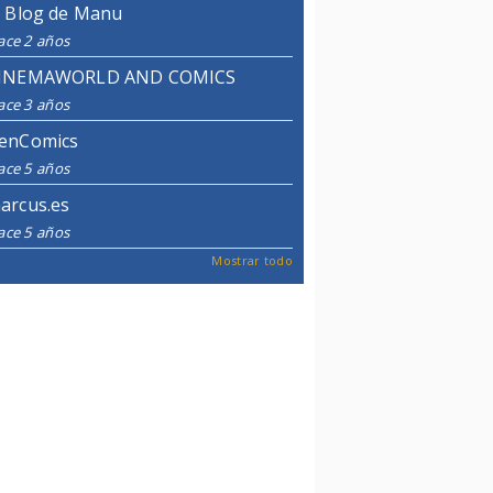
l Blog de Manu
ace 2 años
INEMAWORLD AND COMICS
ace 3 años
enComics
ace 5 años
arcus.es
ace 5 años
Mostrar todo