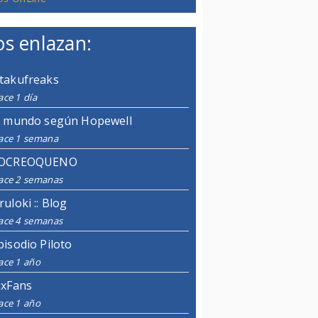
s enlazan:
takufreaks
ce 1 día
l mundo según Hopewell
ace 1 semana
OCREOQUENO
ace 2 semanas
ruloki :: Blog
ace 4 semanas
pisodio Piloto
ace 1 año
ixFans
ace 1 año