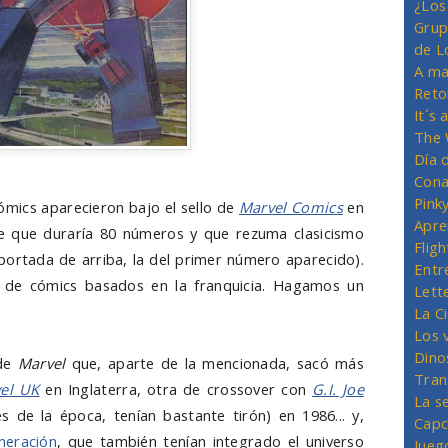
¿Los
Grup
de L
A ma
Reto
It´s
The 
Día 
Cona
Pink
mics aparecieron bajo el sello de
Marvel Comics
en
Apre
e que duraría 80 números y que rezuma clasicismo
Flig
portada de arriba, la del primer número aparecido).
Entr
 de cómics basados en la franquicia. Hagamos un
Lett
La C
Los 
Dino
 de
Marvel
que, aparte de la mencionada, sacó más
Tran
el UK
en Inglaterra, otra de crossover con
G.I. Joe
La s
 de la época, tenían bastante tirón) en 1986... y,
Capc
neración
, que también tenían integrado el universo
Jueg