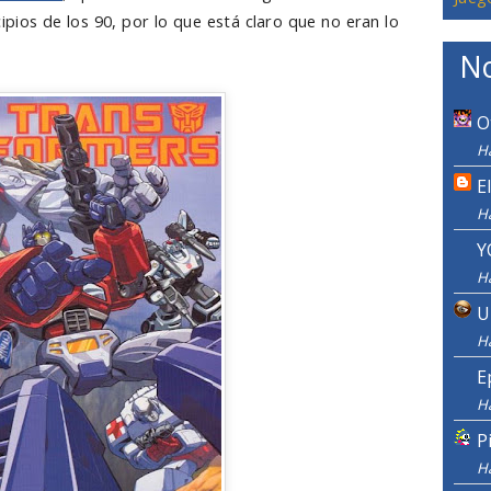
cipios de los 90, por lo que está claro que no eran lo
No
O
Ha
E
H
Y
H
U
H
E
H
P
H