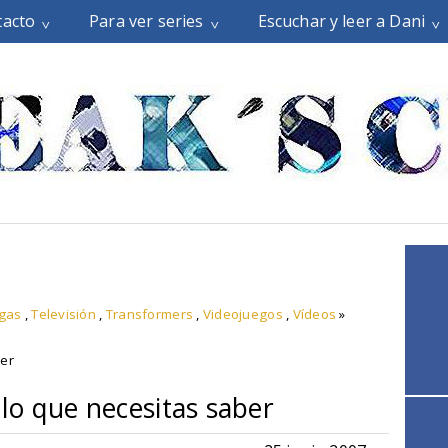
tacto
Para ver series
Escuchar y leer a Dani
rgas
,
Televisión
,
Transformers
,
Videojuegos
,
Vídeos
»
ber
lo que necesitas saber