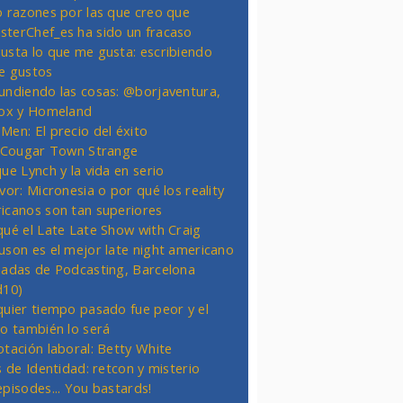
o razones por las que creo que
terChef_es ha sido un fracaso
usta lo que me gusta: escribiendo
e gustos
undiendo las cosas: @borjaventura,
Fox y Homeland
Men: El precio del éxito
t Cougar Town Strange
ue Lynch y la vida en serio
vor: Micronesia o por qué los reality
icanos son tan superiores
qué el Late Late Show with Craig
uson es el mejor late night americano
nadas de Podcasting, Barcelona
d10)
quier tiempo pasado fue peor y el
ro también lo será
otación laboral: Betty White
s de Identidad: retcon y misterio
episodes... You bastards!