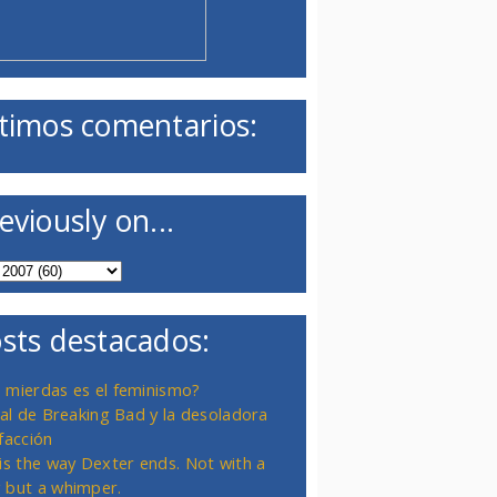
timos comentarios:
eviously on...
sts destacados:
 mierdas es el feminismo?
inal de Breaking Bad y la desoladora
facción
 is the way Dexter ends. Not with a
 but a whimper.