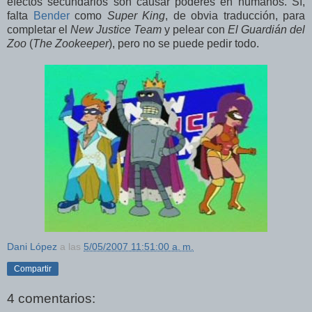
efectos secundarios son causar poderes en humanos. Sí,
falta
Bender
como
Super King
, de obvia traducción, para
completar el
New Justice Team
y pelear con
El Guardián del
Zoo
(
The Zookeeper
), pero no se puede pedir todo.
Dani López
a las
5/05/2007 11:51:00 a. m.
Compartir
4 comentarios: