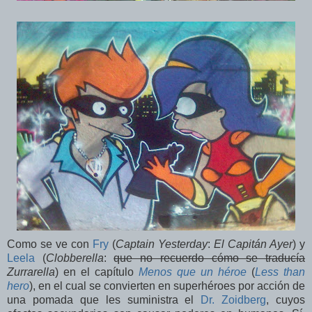
Como se ve con
Fry
(
Captain Yesterday
:
El Capitán Ayer
) y
Leela
(
Clobberella
:
que no recuerdo cómo se traducía
Zurrarella
) en el capítulo
Menos que un héroe
(
Less than
hero
), en el cual se convierten en superhéroes por acción de
una pomada que les suministra el
Dr. Zoidberg
, cuyos