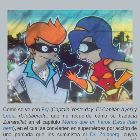
Como se ve con
Fry
(
Captain Yesterday
:
El Capitán Ayer
) y
Leela
(
Clobberella
:
que no recuerdo cómo se traducía
Zurrarella
) en el capítulo
Menos que un héroe
(
Less than
hero
), en el cual se convierten en superhéroes por acción de
una pomada que les suministra el
Dr. Zoidberg
, cuyos