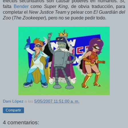
efectos secundarios son causar poderes en humanos. Sí,
falta
Bender
como
Super King
, de obvia traducción, para
completar el
New Justice Team
y pelear con
El Guardián del
Zoo
(
The Zookeeper
), pero no se puede pedir todo.
Dani López
a las
5/05/2007 11:51:00 a. m.
Compartir
4 comentarios: