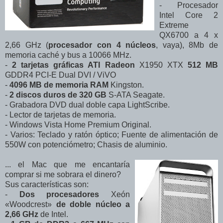
- Procesador
Intel Core 2
Extreme
QX6700 a 4 x
2,66 GHz (
procesador con 4 núcleos
, vaya), 8Mb de
memoria caché y bus a 10066 MHz.
-
2 tarjetas gráficas ATI Radeon
X1950 XTX
512 MB
GDDR4 PCI-E Dual DVI / ViVO
-
4096 MB de memoria RAM
Kingston.
-
2 discos duros de 320 GB
S-ATA Seagate.
- Grabadora DVD dual doble capa LightScribe.
- Lector de tarjetas de memoria.
- Windows Vista Home Premium Original.
- Varios: Teclado y ratón óptico; Fuente de alimentación de
550W con potenciómetro; Chasis de aluminio.
... el Mac que me encantaría
comprar si me sobrara el dinero?
Sus características son:
-
Dos procesadores
Xeón
«Woodcrest»
de doble núcleo a
2,66 GHz
de Intel.