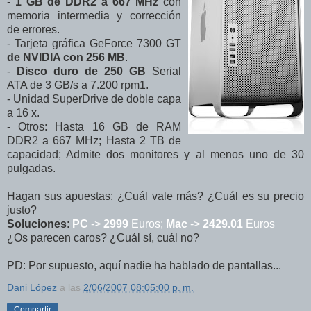
-
1 GB de DDR2 a 667 MHz
con
memoria intermedia y corrección
de errores.
- Tarjeta gráfica GeForce 7300 GT
de NVIDIA con 256 MB
.
-
Disco duro de 250 GB
Serial
ATA de 3 GB/s a 7.200 rpm1.
- Unidad SuperDrive de doble capa
a 16 x.
- Otros: Hasta 16 GB de RAM
DDR2 a 667 MHz; Hasta 2 TB de
capacidad; Admite dos monitores y al menos uno de 30
pulgadas.
Hagan sus apuestas: ¿Cuál vale más? ¿Cuál es su precio
justo?
Soluciones
:
PC
->
2999
Euros;
Mac
->
2429.01
Euros
¿Os parecen caros? ¿Cuál sí, cuál no?
PD: Por supuesto, aquí nadie ha hablado de pantallas...
Dani López
a las
2/06/2007 08:05:00 p. m.
Compartir