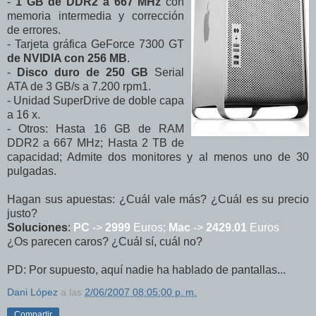
-
1 GB de DDR2 a 667 MHz
con
memoria intermedia y corrección
de errores.
- Tarjeta gráfica GeForce 7300 GT
de NVIDIA con 256 MB
.
-
Disco duro de 250 GB
Serial
ATA de 3 GB/s a 7.200 rpm1.
- Unidad SuperDrive de doble capa
a 16 x.
- Otros: Hasta 16 GB de RAM
DDR2 a 667 MHz; Hasta 2 TB de
capacidad; Admite dos monitores y al menos uno de 30
pulgadas.
Hagan sus apuestas: ¿Cuál vale más? ¿Cuál es su precio
justo?
Soluciones
:
PC
->
2999
Euros;
Mac
->
2429.01
Euros
¿Os parecen caros? ¿Cuál sí, cuál no?
PD: Por supuesto, aquí nadie ha hablado de pantallas...
Dani López
a las
2/06/2007 08:05:00 p. m.
Compartir