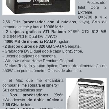
- Procesador
Intel Core 2
Extreme
QX6700 a 4 x
2,66 GHz (
procesador con 4 núcleos
, vaya), 8Mb de
memoria caché y bus a 10066 MHz.
-
2 tarjetas gráficas ATI Radeon
X1950 XTX
512 MB
GDDR4 PCI-E Dual DVI / ViVO
-
4096 MB de memoria RAM
Kingston.
-
2 discos duros de 320 GB
S-ATA Seagate.
- Grabadora DVD dual doble capa LightScribe.
- Lector de tarjetas de memoria.
- Windows Vista Home Premium Original.
- Varios: Teclado y ratón óptico; Fuente de alimentación de
550W con potenciómetro; Chasis de aluminio.
... el Mac que me encantaría
comprar si me sobrara el dinero?
Sus características son:
-
Dos procesadores
Xeón
«Woodcrest»
de doble núcleo a
2,66 GHz
de Intel.