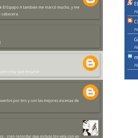
E
que El Equipo A también me marcó mucho, y me
H
 cabecera.
C
H
G
l
H
m
H
n, pero hay que mojarse
muertos por tiro y con las mejores escenas de
s... creo recordar que incluso los veía con un