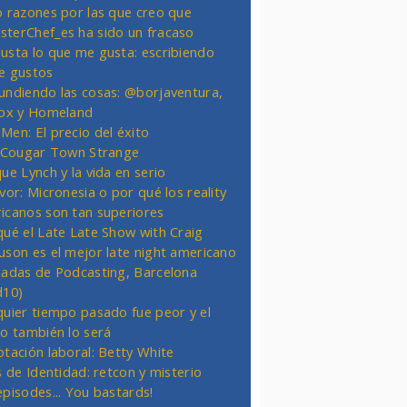
o razones por las que creo que
terChef_es ha sido un fracaso
usta lo que me gusta: escribiendo
e gustos
undiendo las cosas: @borjaventura,
Fox y Homeland
Men: El precio del éxito
t Cougar Town Strange
ue Lynch y la vida en serio
vor: Micronesia o por qué los reality
icanos son tan superiores
qué el Late Late Show with Craig
uson es el mejor late night americano
nadas de Podcasting, Barcelona
d10)
quier tiempo pasado fue peor y el
ro también lo será
otación laboral: Betty White
s de Identidad: retcon y misterio
episodes... You bastards!