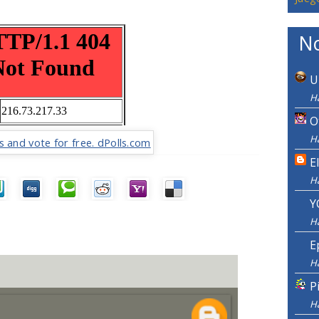
No
U
H
O
H
E
H
Y
H
E
H
P
H