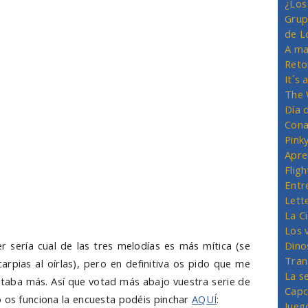
¿Los
Grup
de L
A ma
Reto
It´s
The 
Día 
Cona
Pink
Apre
Flig
Entr
Lett
La C
Los 
 sería cual de las tres melodías es más mítica (se
Dino
Tran
rpias al oírlas), pero en definitiva os pido que me
La s
ustaba más. Así que votad más abajo vuestra serie de
Capc
o os funciona la encuesta podéis pinchar
AQUÍ
:
Jueg