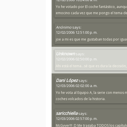
Yo he votado por El coche fantástico, aun
emocino cada vez que me pongo el tema de
Anónimo
says:
12/02/2006 12:51:00 p. m.
joe a mi es que me gustaban todas por igua
Unknown
says:
12/02/2006 02:50:00 p. m.
Ahi está el tema...sé que es dura la decisió
Dani López
says:
12/03/2006 02:02:00 a. m.
Yo he vota al Equipo A, la serie con menos 
coches volcados de la historia.
saricchiella
says:
12/03/2006 02:57:00 p. m.
McGyver!!! :D Me tragaba TODOS los capítulo