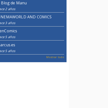
l Blog de Manu
ace 2 años
INEMAWORLD AND COMICS
ace 3 años
enComics
ace 5 años
arcus.es
ace 5 años
Mostrar todo