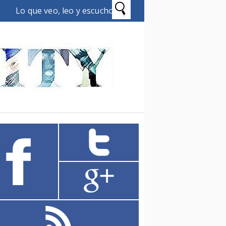
Lo que veo, leo y escucho