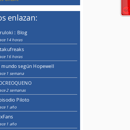
s enlazan:
ruloki :: Blog
ace 14 horas
takufreaks
ace 16 horas
l mundo según Hopewell
ace 1 semana
OCREOQUENO
ace 2 semanas
pisodio Piloto
ace 1 año
ixFans
ace 1 año