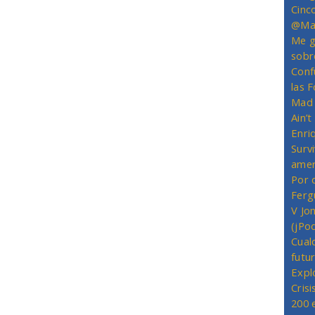
Cinc
@Mas
Me g
sobr
Conf
las 
Mad 
Ain’
Enriq
Survi
amer
Por 
Ferg
V Jo
(jPo
Cual
futu
Expl
Crisi
200 