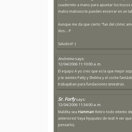
cuadernito a mano para apuntar los trucos
malos malosos te pueden encerrar en un ta
Aunque me da que cierto "fan del cómic ame
dos... :P
Saludos!! :)
Anónimo
says:
12/04/2006 11:10:00 a. m.
El equipo A yo creo que es la que mejor sop
y te sientes Patty y Shelma y el coche fantá
trabajaban para fundaciones siniestras.
Sr. Forfy
says:
12/04/2006 11:34:00 a. m.
Maldita sea
Hamman
! Retiro todo intento 
anteriores! Vaya hijoputez de test! A ver qu
pensarlo).