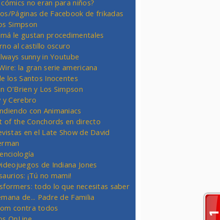
 cómics no eran para niños?
os/Páginas de Facebook de frikadas
os Simpson
má le gustan procedimentales
rno al castillo oscuro
 always sunny in Youtube
Wire: la gran serie americana
de los Santos Inocentes
n O'Brien y Los Simpson
y y Cerebro
ndiendo con Animaniacs
ht of the Conchords en directo
evistas en el Late Show de David
erman
ienciología
videojuegos de Indiana Jones
saurios: ¡Tú no mami!
sformers: todo lo que necesitas saber
emana de... Padre de Familia
om contra todos
os OnLine