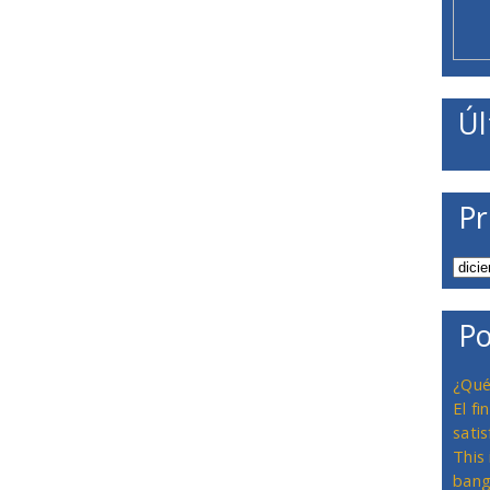
Úl
Pr
Po
¿Qué
El f
satis
This
bang