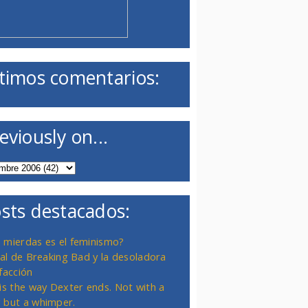
timos comentarios:
eviously on...
sts destacados:
 mierdas es el feminismo?
inal de Breaking Bad y la desoladora
facción
 is the way Dexter ends. Not with a
 but a whimper.