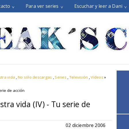
tacto
Para ver series
Escuchar y leer a Dani
tra vida
,
No sólo descargas
,
Series
,
Televisión
,
Vídeos
»
erie de acción
ra vida (IV) - Tu serie de
02 diciembre 2006