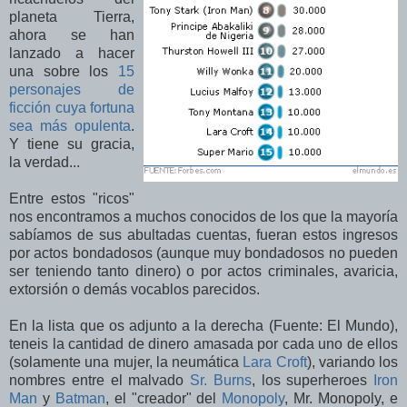
planeta Tierra,
ahora se han
lanzado a hacer
una sobre los
15
personajes de
ficción cuya fortuna
sea más opulenta
.
Y tiene su gracia,
la verdad...
Entre estos "ricos"
nos encontramos a muchos conocidos de los que la mayoría
sabíamos de sus abultadas cuentas, fueran estos ingresos
por actos bondadosos (aunque muy bondadosos no pueden
ser teniendo tanto dinero) o por actos criminales, avaricia,
extorsión o demás vocablos parecidos.
En la lista que os adjunto a la derecha (Fuente: El Mundo),
teneis la cantidad de dinero amasada por cada uno de ellos
(solamente una mujer, la neumática
Lara Croft
), variando los
nombres entre el malvado
Sr. Burns
, los superheroes
Iron
Man
y
Batman
, el "creador" del
Monopoly
, Mr. Monopoly, e