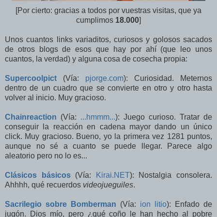
[Por cierto: gracias a todos por vuestras visitas, que ya
cumplimos
18.000
]
Unos cuantos links variaditos, curiosos y golosos sacados
de otros blogs de esos que hay por ahí (que leo unos
cuantos, la verdad) y alguna cosa de cosecha propia:
Supercoolpict
(Vía:
pjorge.com
): Curiosidad. Meternos
dentro de un cuadro que se convierte en otro y otro hasta
volver al inicio. Muy gracioso.
Chainreaction
(Vía:
...hmmm...
): Juego curioso. Tratar de
conseguir la reacción en cadena mayor dando un único
click. Muy gracioso. Bueno, yo la primera vez 1281 puntos,
aunque no sé a cuanto se puede llegar. Parece algo
aleatorio pero no lo es...
Clásicos básicos
(Vía:
Kirai.NET
): Nostalgia consolera.
Ahhhh, qué recuerdos
videojueguiles
.
Sacrilegio sobre Bomberman
(Vía:
ion litio
): Enfado de
jugón. Dios mío, pero ¿qué coño le han hecho al pobre