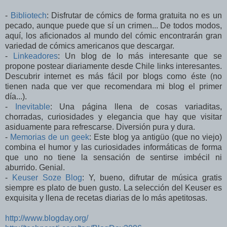
-
Bibliotech
: Disfrutar de cómics de forma gratuita no es un
pecado, aunque puede que sí un crimen... De todos modos,
aquí, los aficionados al mundo del cómic encontrarán gran
variedad de cómics americanos que descargar.
-
Linkeadores
: Un blog de lo más interesante que se
propone postear diariamente desde Chile links interesantes.
Descubrir internet es más fácil por blogs como éste (no
tienen nada que ver que recomendara mi blog el primer
día...).
-
Inevitable
: Una página llena de cosas variaditas,
chorradas, curiosidades y elegancia que hay que visitar
asiduamente para refrescarse. Diversión pura y dura.
-
Memorias de un geek
: Este blog ya antigüo (que no viejo)
combina el humor y las curiosidades informáticas de forma
que uno no tiene la sensación de sentirse imbécil ni
aburrido. Genial.
-
Keuser Soze Blog
: Y, bueno, difrutar de música gratis
siempre es plato de buen gusto. La selección del Keuser es
exquisita y llena de recetas diarias de lo más apetitosas.
http://www.blogday.org/