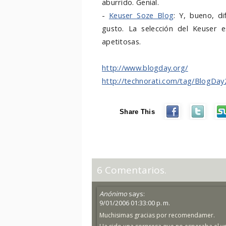
aburrido. Genial.
-
Keuser Soze Blog
: Y, bueno, d
gusto. La selección del Keuser e
apetitosas.
http://www.blogday.org/
http://technorati.com/tag/BlogDa
Share This
6 Comentarios.
Anónimo
says:
9/01/2006 01:33:00 p. m.
Muchisimas gracias por recomendamer.