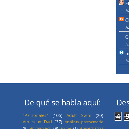
E
H
C
H
G
H
m
H
De qué se habla aquí:
Des
4
"Personales"
(106)
Adult Swim
(20)
American Dad
(37)
Análisis patrocinado
(8)
Animaniacs
(9)
Aniversarios
Anime
(1)