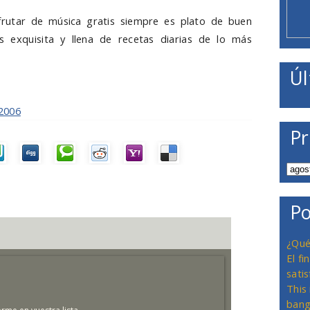
ifrutar de música gratis siempre es plato de buen
s exquisita y llena de recetas diarias de lo más
Úl
y2006
Pr
Po
¿Qué
El f
satis
This
bang