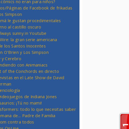
 cómics no eran para niños?
os/Páginas de Facebook de frikadas
os Simpson
má le gustan procedimentales
rno al castillo oscuro
 always sunny in Youtube
Wire: la gran serie americana
de los Santos Inocentes
n O'Brien y Los Simpson
y y Cerebro
ndiendo con Animaniacs
ht of the Conchords en directo
evistas en el Late Show de David
erman
ienciología
videojuegos de Indiana Jones
saurios: ¡Tú no mami!
sformers: todo lo que necesitas saber
emana de... Padre de Familia
om contra todos
os OnLine