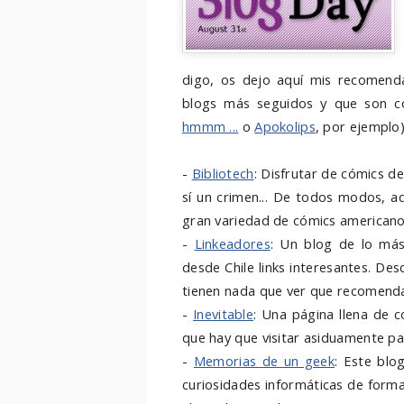
digo, os dejo aquí mis recomendac
blogs más seguidos y que son 
hmmm ...
o
Apokolips
, por ejemplo)
-
Bibliotech
: Disfrutar de cómics 
sí un crimen... De todos modos, a
gran variedad de cómics americano
-
Linkeadores
: Un blog de lo más
desde Chile links interesantes. Des
tienen nada que ver que recomendara
-
Inevitable
: Una página llena de c
que hay que visitar asiduamente par
-
Memorias de un geek
: Este blo
curiosidades informáticas de forma 