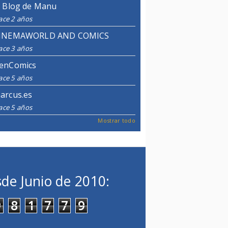
l Blog de Manu
ace 2 años
INEMAWORLD AND COMICS
ace 3 años
enComics
ace 5 años
arcus.es
ace 5 años
Mostrar todo
de Junio de 2010:
9
8
1
7
7
9