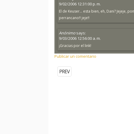
9/02/2006 12:31:00 p. m.
El de Keuser... esta bien, eh, Dani? Jejeje, 
perrancano!! jeje!!
Anónimo
says:
9/03/2006 12:56:00 a. m.
¡Gracias por el link!
Publicar un comentario
PREV