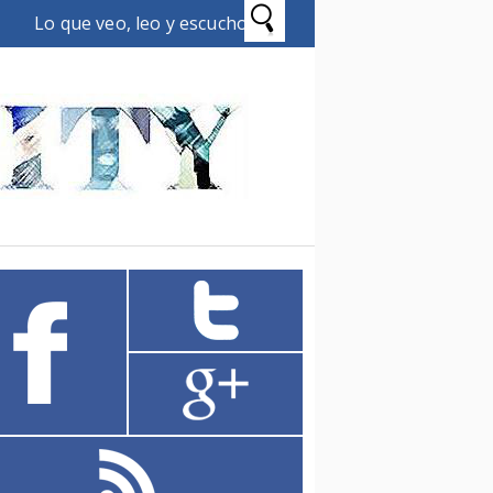
Lo que veo, leo y escucho