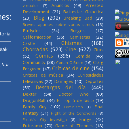
Anuncios
(49)
Arrested
virtuales
(7)
Development
(21)
Battestar Galactica
mes:
Blog
(202)
(23)
Breaking Bad
(29)
Breves apuntes sobre varias series
(13)
Buffydos
(24)
Burgos
(17)
toria
Californication
(36)
Camisetas
(22)
Chismes
(168)
Castle
(44)
Chorradas
(523)
Cine
(627)
reak
Citas
Cómics
(396)
(52)
Comida
(45)
Community
(38)
Craig
Conan O'Brien
(16)
char
Críticas de cine
(154)
Ferguson
(47)
Críticas de música
(34)
Curiosidades
televisivas
(22)
Damages
(40)
Deportes
Descargas del día
(449)
(59)
Dexter
(54)
Doctor Who
(80)
DragonBall
(34)
El Top 5 de las 5
(19)
Family Guy
(102)
Final
Feminismo
(1)
Fantasy
(31)
Flight of the Conchords
(8)
Fringe
(43)
Freak´s City investiga
(8)
Futurama
(70)
Game of Thrones
(18)