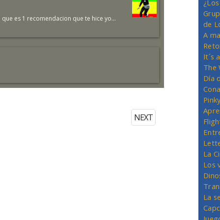
¿Los
Grup
pon que es 1 recomendacion que te hice yo...
de L
A ma
Reto
It´s
The 
Día 
Cona
Pink
Apre
NEXT
Flig
Entr
Lett
La C
Los 
Dino
Tran
La s
Capc
Jueg