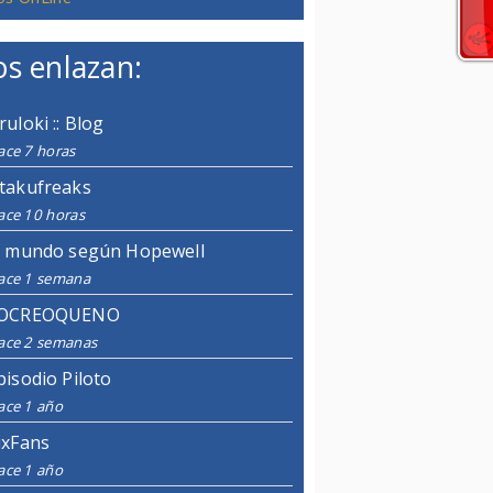
s enlazan:
ruloki :: Blog
ace 7 horas
takufreaks
ace 10 horas
l mundo según Hopewell
ace 1 semana
OCREOQUENO
ace 2 semanas
pisodio Piloto
ace 1 año
ixFans
ace 1 año