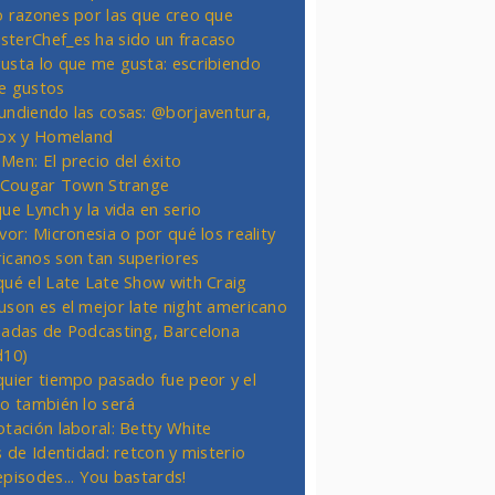
o razones por las que creo que
terChef_es ha sido un fracaso
usta lo que me gusta: escribiendo
e gustos
undiendo las cosas: @borjaventura,
Fox y Homeland
Men: El precio del éxito
t Cougar Town Strange
ue Lynch y la vida en serio
vor: Micronesia o por qué los reality
icanos son tan superiores
qué el Late Late Show with Craig
uson es el mejor late night americano
nadas de Podcasting, Barcelona
d10)
quier tiempo pasado fue peor y el
ro también lo será
otación laboral: Betty White
s de Identidad: retcon y misterio
episodes... You bastards!