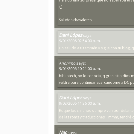
Ha sido una sorpresa que no esperaba el ver
:_)
Saludos chavalotes.
Dani López
says:
9/01/2006 02:54:00 p. m.
Un saludo a tí también y sigue con tu blog, q
Anónimo
says:
9/01/2006 10:21:00 p. m.
bibliotech, no lo conocia, q gran sitio dios
valdra para continuar acercandome a DC por 
Dani López
says:
9/02/2006 11:36:00 a. m.
Es que los chilenos siempre van por delante
de las roms y traducciones... mmm, tendré q
Nac
says: