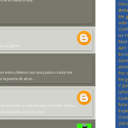
me en vuestra lista.
Cinc
@Mas
Me g
sobr
Conf
las 
Mad 
ue es genial.
Ain’
Enriq
Survi
amer
 mio! estos chilenos son unos putos cracks! me
Por 
la puerta de atras...
Ferg
V Jo
(jPo
Cual
futu
 en casi todo en internet (aún recuerdo el tema
Expl
ue dedicarle un post a eso).
Crisi
200 