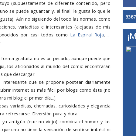
tuyo (supuestamente de diferente contenido, pero
uno se puede aguantar y, al final, le gusta lo que le
3387
gusta). Aún no siguiendo del todo las normas, como
iones, variaditas e interesantes (alejadas de mis
¡M
conocidos por casi todos como
La Espiral Roja
,
...
:
de forma gratuita no es un pecado, aunque puede que
quí, los aficionados al mundo del cómic encontrarán
s que descargar.
 interesante que se propone postear diariamente
cubrir internet es más fácil por blogs como éste (no
 mi blog el primer día...).
osas variaditas, chorradas, curiosidades y elegancia
a refrescarse. Diversión pura y dura.
g ya antigüo (que no viejo) combina el humor y las
que uno no tiene la sensación de sentirse imbécil ni