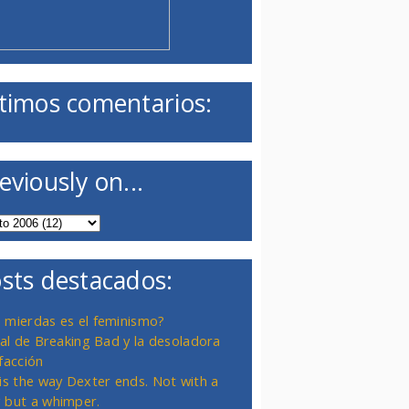
timos comentarios:
eviously on...
sts destacados:
 mierdas es el feminismo?
inal de Breaking Bad y la desoladora
facción
 is the way Dexter ends. Not with a
 but a whimper.