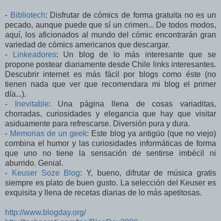
-
Bibliotech
: Disfrutar de cómics de forma gratuita no es un
pecado, aunque puede que sí un crimen... De todos modos,
aquí, los aficionados al mundo del cómic encontrarán gran
variedad de cómics americanos que descargar.
-
Linkeadores
: Un blog de lo más interesante que se
propone postear diariamente desde Chile links interesantes.
Descubrir internet es más fácil por blogs como éste (no
tienen nada que ver que recomendara mi blog el primer
día...).
-
Inevitable
: Una página llena de cosas variaditas,
chorradas, curiosidades y elegancia que hay que visitar
asiduamente para refrescarse. Diversión pura y dura.
-
Memorias de un geek
: Este blog ya antigüo (que no viejo)
combina el humor y las curiosidades informáticas de forma
que uno no tiene la sensación de sentirse imbécil ni
aburrido. Genial.
-
Keuser Soze Blog
: Y, bueno, difrutar de música gratis
siempre es plato de buen gusto. La selección del Keuser es
exquisita y llena de recetas diarias de lo más apetitosas.
http://www.blogday.org/