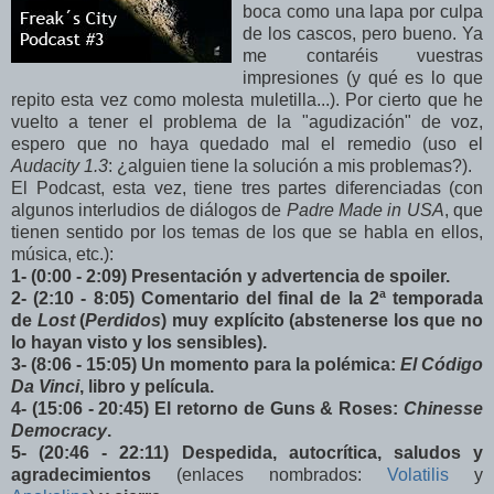
boca como una lapa por culpa
de los cascos, pero bueno. Ya
me contaréis vuestras
impresiones (y qué es lo que
repito esta vez como molesta muletilla...). Por cierto que he
vuelto a tener el problema de la "agudización" de voz,
espero que no haya quedado mal el remedio (uso el
Audacity 1.3
: ¿alguien tiene la solución a mis problemas?).
El Podcast, esta vez, tiene tres partes diferenciadas (con
algunos interludios de diálogos de
Padre Made in USA
, que
tienen sentido por los temas de los que se habla en ellos,
música, etc.):
1- (0:00 - 2:09) Presentación y advertencia de spoiler.
2- (2:10 - 8:05) Comentario del final de la 2ª temporada
de
Lost
(
Perdidos
) muy explícito (abstenerse los que no
lo hayan visto y los sensibles).
3- (8:06 - 15:05) Un momento para la polémica:
El Código
Da Vinci
, libro y película.
4- (15:06 - 20:45) El retorno de Guns & Roses:
Chinesse
Democracy
.
5- (20:46 - 22:11) Despedida, autocrítica, saludos y
agradecimientos
(enlaces nombrados:
Volatilis
y