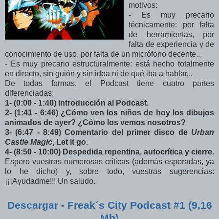
motivos:
- Es muy precario
técnicamente: por falta
de herramientas, por
falta de experiencia y de
conocimiento de uso, por falta de un micrófono decente...
- Es muy precario estructuralmente: está hecho totalmente
en directo, sin guión y sin idea ni de qué iba a hablar...
De todas formas, el Podcast tiene cuatro partes
diferenciadas:
1- (0:00 - 1:40) Introducción al Podcast.
2- (1:41 - 6:46) ¿Cómo ven los niños de hoy los dibujos
animados de ayer? ¿Cómo los vemos nosotros?
3- (6:47 - 8:49) Comentario del primer disco de
Urban
Castle Magic
, Let it go
.
4- (8:50 - 10:00) Despedida repentina, autocrítica y cierre.
Espero vuestras numerosas críticas (además esperadas, ya
lo he dicho) y, sobre todo, vuestras sugerencias:
¡¡¡Ayudadme!!! Un saludo.
Descargar - Freak´s City Podcast #1 (9,16
Mb)