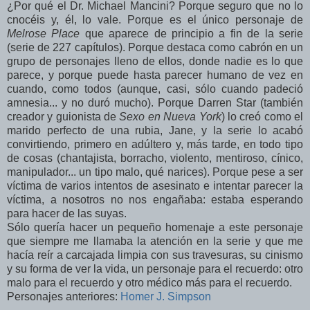
¿Por qué el Dr. Michael Mancini? Porque seguro que no lo
cnocéis y, él, lo vale. Porque es el único personaje de
Melrose Place
que aparece de principio a fin de la serie
(serie de 227 capítulos). Porque destaca como cabrón en un
grupo de personajes lleno de ellos, donde nadie es lo que
parece, y porque puede hasta parecer humano de vez en
cuando, como todos (aunque, casi, sólo cuando padeció
amnesia... y no duró mucho). Porque Darren Star (también
creador y guionista de
Sexo en Nueva York
) lo creó como el
marido perfecto de una rubia, Jane, y la serie lo acabó
convirtiendo, primero en adúltero y, más tarde, en todo tipo
de cosas (chantajista, borracho, violento, mentiroso, cínico,
manipulador... un tipo malo, qué narices). Porque pese a ser
víctima de varios intentos de asesinato e intentar parecer la
víctima, a nosotros no nos engañaba: estaba esperando
para hacer de las suyas.
Sólo quería hacer un pequeño homenaje a este personaje
que siempre me llamaba la atención en la serie y que me
hacía reír a carcajada limpia con sus travesuras, su cinismo
y su forma de ver la vida, un personaje para el recuerdo: otro
malo para el recuerdo y otro médico más para el recuerdo.
Personajes anteriores:
Homer J. Simpson