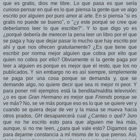
que es gratis, dios me libre. Lo que pasa es que sería
curioso pensar en qué es lo que piensa la gente que ve algo
escrito por alguien por puro amor al arte. En si piensa "si es
gratis no puede se bueno", o "¿y este porqué se cree que
deberíamos leer lo que escribe?". Y lo que digo yo es
¿porqué debería de merecer la pena leer un libro por el que
se paga y hay que dejar pasar lo mucho que hay escrito por
ahí y que nos ofrecen gratuitamente? ¿Es que tiene que
escribir por norma mejor alguien que cobra por ello que
quien no cobra por ello? Obviamente si la gente paga por
leer a alguien es porque es mejor que el resto, que los no
publicados. Y sin embargo no es así siempre, simplemente
se paga por una cosa porque se demanda y, que se
demande algo, no quiere decir que sea ni mejor ni peor. Y
para poner mil ejemplos está la bendita/maldita televisión:
¿o es que
Gran Hermano
es mejor que
Friends
porque se
ve más? No, se ve más porque eso es lo que se quiere ver y
cuando se quiera dejar de ver y la masa se mueva hacia
otros prados,
GH
desaparecerá cual
¿Cantas o qué?
Juro
que no he escrito esto para que alguien me lea más,
aunque, si no me leen, ¿para qué vale esto? Digamos que
para dejarme constancia a mí mismo de lo que pienso. Así,