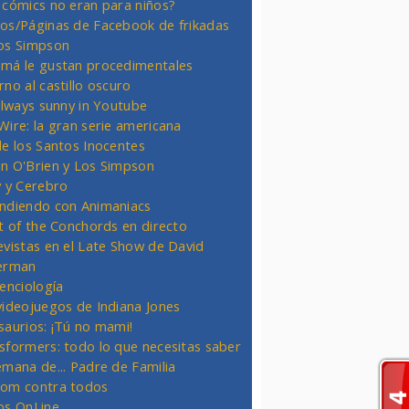
 cómics no eran para niños?
os/Páginas de Facebook de frikadas
os Simpson
má le gustan procedimentales
rno al castillo oscuro
 always sunny in Youtube
Wire: la gran serie americana
de los Santos Inocentes
n O'Brien y Los Simpson
y y Cerebro
ndiendo con Animaniacs
ht of the Conchords en directo
evistas en el Late Show de David
erman
ienciología
videojuegos de Indiana Jones
saurios: ¡Tú no mami!
sformers: todo lo que necesitas saber
emana de... Padre de Familia
om contra todos
os OnLine