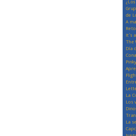
¿Los
Grup
de L
A ma
Reto
It´s
The 
Día 
Cona
Pink
Apre
Flig
Entr
Lett
La C
Los 
Dino
Tran
La s
Capc
Jueg