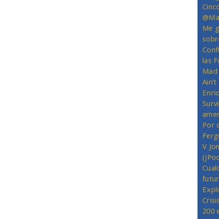
Cinc
@Mas
Me g
sobr
Conf
las 
Mad 
Ain’
Enriq
Survi
amer
Por 
Ferg
V Jo
(jPo
Cual
futu
Expl
Crisi
200 