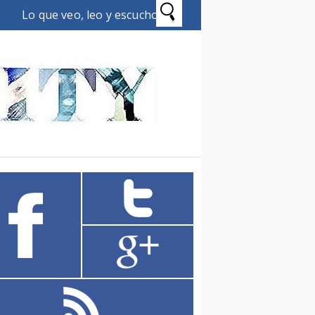
Lo que veo, leo y escucho