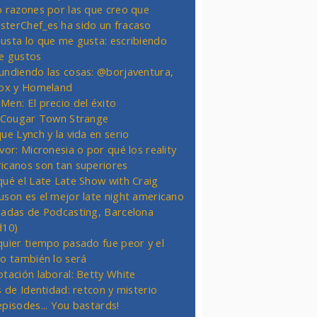
o razones por las que creo que
terChef_es ha sido un fracaso
usta lo que me gusta: escribiendo
e gustos
undiendo las cosas: @borjaventura,
Fox y Homeland
Men: El precio del éxito
t Cougar Town Strange
ue Lynch y la vida en serio
vor: Micronesia o por qué los reality
icanos son tan superiores
qué el Late Late Show with Craig
uson es el mejor late night americano
nadas de Podcasting, Barcelona
d10)
quier tiempo pasado fue peor y el
ro también lo será
otación laboral: Betty White
s de Identidad: retcon y misterio
episodes... You bastards!