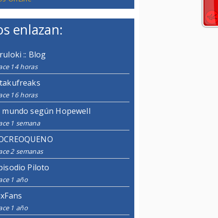
s enlazan:
ruloki :: Blog
ace 14 horas
takufreaks
ace 16 horas
l mundo según Hopewell
ace 1 semana
OCREOQUENO
ace 2 semanas
pisodio Piloto
ace 1 año
ixFans
ace 1 año