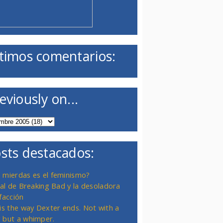
timos comentarios:
eviously on...
sts destacados:
 mierdas es el feminismo?
inal de Breaking Bad y la desoladora
facción
 is the way Dexter ends. Not with a
 but a whimper.