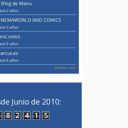
l Blog de Manu
ace 2 años
INEMAWORLD AND COMICS
ace 3 años
enComics
ace 5 años
arcus.es
ace 5 años
Mostrar todo
de Junio de 2010:
9
8
2
4
1
5