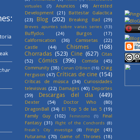
Anuncios
(49)
Arrested
virtuales
(7)
Development
(21)
Battestar Galactica
mes:
Blog
(202)
(23)
Breaking Bad
(29)
Breves apuntes sobre varias series
(13)
Buffydos
(24)
Burgos
(17)
toria
Californication
(36)
Camisetas
(22)
Chismes
(168)
Castle
(44)
Chorradas
(523)
Cine
(627)
reak
Citas
Cómics
(396)
(52)
Comida
(45)
Community
(38)
Craig
Conan O'Brien
(16)
char
Críticas de cine
(154)
Ferguson
(47)
Críticas de música
(34)
Curiosidades
televisivas
(22)
Damages
(40)
Deportes
Descargas del día
(449)
(59)
Dexter
(54)
Doctor Who
(80)
DragonBall
(34)
El Top 5 de las 5
(19)
Family Guy
(102)
Final
Feminismo
(1)
Fantasy
(31)
Flight of the Conchords
(8)
Fringe
(43)
Freak´s City investiga
(8)
Futurama
(70)
Game of Thrones
(18)