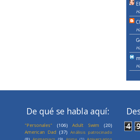
E
H
C
H
G
H
m
H
De qué se habla aquí:
Des
4
"Personales"
(106)
Adult Swim
(20)
American Dad
(37)
Análisis patrocinado
(8)
Animaniacs
(9)
Aniversarios
Anime
(1)