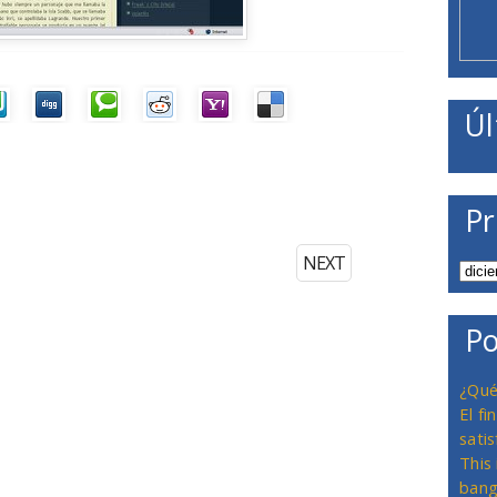
Úl
Pr
NEXT
Po
¿Qué
El f
satis
This
bang