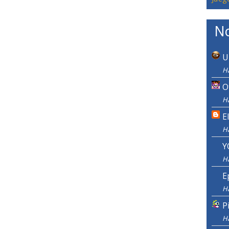
No
U
H
O
H
E
H
Y
H
E
H
P
H