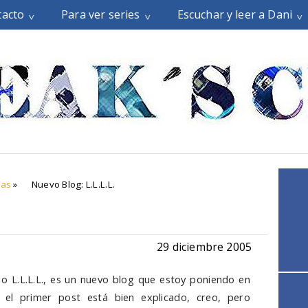
tacto
Para ver series
Escuchar y leer a Dani
gas
»
Nuevo Blog: L.L.L.L.
29 diciembre 2005
o L.L.L.L., es un nuevo blog que estoy poniendo en
el primer post está bien explicado, creo, pero