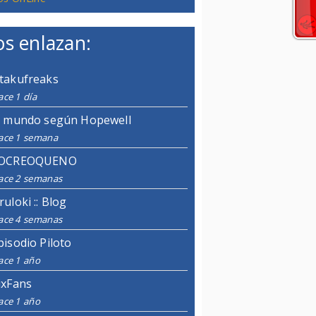
s enlazan:
takufreaks
ce 1 día
l mundo según Hopewell
ace 1 semana
OCREOQUENO
ace 2 semanas
ruloki :: Blog
ace 4 semanas
pisodio Piloto
ace 1 año
ixFans
ace 1 año