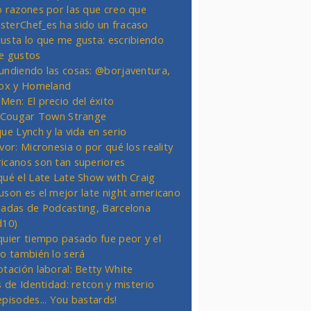
o razones por las que creo que
terChef_es ha sido un fracaso
usta lo que me gusta: escribiendo
e gustos
undiendo las cosas: @borjaventura,
Fox y Homeland
Men: El precio del éxito
t Cougar Town Strange
ue Lynch y la vida en serio
vor: Micronesia o por qué los reality
icanos son tan superiores
qué el Late Late Show with Craig
uson es el mejor late night americano
nadas de Podcasting, Barcelona
d10)
quier tiempo pasado fue peor y el
ro también lo será
otación laboral: Betty White
s de Identidad: retcon y misterio
episodes... You bastards!