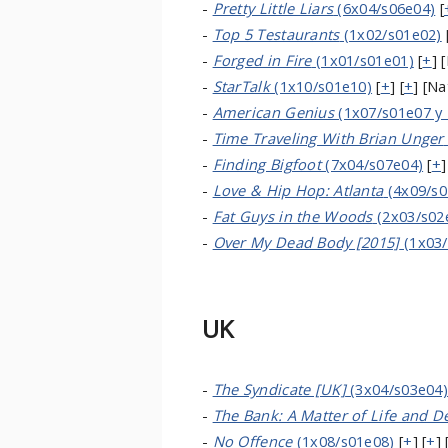
-
Pretty Little Liars
(6x04/s06e04)
[
-
Top 5 Testaurants
(1x02/s01e02)
-
Forged in Fire
(1x01/s01e01)
[
+
] 
-
StarTalk
(1x10/s01e10)
[
+
] [
+
] [N
-
American Genius
(1x07/s01e07 y
-
Time Traveling With Brian Unger
-
Finding Bigfoot
(7x04/s07e04)
[
+
]
-
Love & Hip Hop: Atlanta
(4x09/s0
-
Fat Guys in the Woods
(2x03/s02
-
Over My Dead Body [2015]
(1x03/
UK
-
The Syndicate [UK]
(3x04/s03e04)
-
The Bank: A Matter of Life and D
-
No Offence
(1x08/s01e08)
[
+
] [
+
] 