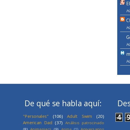
E
H
C
H
G
H
m
H
De qué se habla aquí:
Des
4
"Personales"
(106)
Adult Swim
(20)
American Dad
(37)
Análisis patrocinado
(8)
Animaniacs
(9)
Aniversarios
Anime
(1)