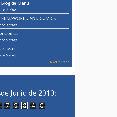
l Blog de Manu
ace 2 años
INEMAWORLD AND COMICS
ace 3 años
enComics
ace 5 años
arcus.es
ace 5 años
Mostrar todo
de Junio de 2010:
9
7
9
8
4
0