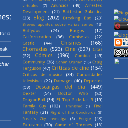
Anuncios
(49)
Arrested
virtuales
(7)
Development
(21)
Battestar Galactica
mes:
Blog
(202)
(23)
Breaking Bad
(29)
Breves apuntes sobre varias series
(13)
Buffydos
(24)
Burgos
(17)
toria
Californication
(36)
Camisetas
(22)
Chismes
(168)
Castle
(44)
Chorradas
(523)
Cine
(627)
reak
Citas
Cómics
(396)
(52)
Comida
(45)
Community
(38)
Craig
Conan O'Brien
(16)
char
Críticas de cine
(154)
Ferguson
(47)
Críticas de música
(34)
Curiosidades
televisivas
(22)
Damages
(40)
Deportes
Descargas del día
(449)
(59)
Dexter
(54)
Doctor Who
(80)
DragonBall
(34)
El Top 5 de las 5
(19)
Family Guy
(102)
Final
Feminismo
(1)
Fantasy
(31)
Flight of the Conchords
(8)
Fringe
(43)
Freak´s City investiga
(8)
Futurama
(70)
Game of Thrones
(18)