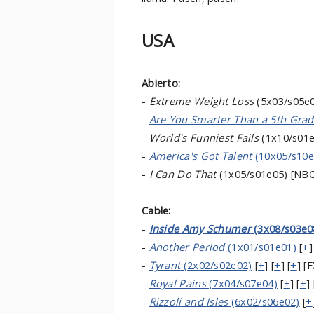
USA
Abierto:
-
Extreme Weight Loss
(5x03/s05e0
-
Are You Smarter Than a 5th Grad
-
World's Funniest Fails
(1x10/s01e
-
America's Got Talent
(10x05/s10e
-
I Can Do That
(1x05/s01e05) [NBC
Cable:
-
Inside Amy Schumer
(3x08/s03e0
-
Another Period
(1x01/s01e01)
[
+
]
-
Tyrant
(2x02/s02e02)
[
+
] [
+
] [
+
] [F
-
Royal Pains
(7x04/s07e04)
[
+
] [
+
] 
-
Rizzoli and Isles
(6x02/s06e02)
[
+