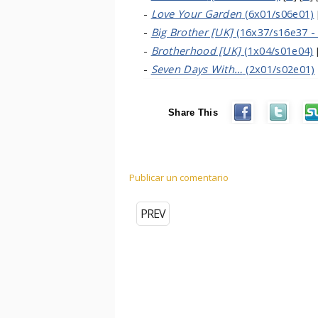
-
Love Your Garden
(6x01/s06e01)
-
Big Brother [UK]
(16x37/s16e37 -
-
Brotherhood [UK]
(1x04/s01e04)
-
Seven Days With…
(2x01/s02e01)
Share This
Publicar un comentario
PREV