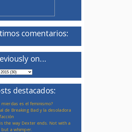
timos comentarios:
eviously on...
sts destacados:
 mierdas es el feminismo?
inal de Breaking Bad y la desoladora
facción
 is the way Dexter ends. Not with a
 but a whimper.