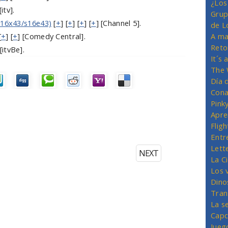
¿Los
[itv].
Grup
 16x43/s16e43)
[
+
] [
+
] [
+
] [
+
] [Channel 5].
de L
[
+
] [
+
] [Comedy Central].
A ma
Reto
[itvBe].
It´s
The 
Día 
Cona
Pink
Apre
Flig
Entr
Lett
NEXT
La C
Los 
Dino
Tran
La s
Capc
Jueg