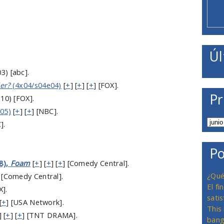
Úl
3) [abc].
er?
(4x04/s04e04)
[
+
] [
+
] [
+
] [FOX].
Pr
10) [FOX].
05)
[
+
] [
+
] [NBC].
].
Po
8),
Foam
[
+
] [
+
] [
+
] [Comedy Central].
¿Qué
 [Comedy Central].
El f
X].
satis
[
+
] [USA Network].
This
] [
+
] [
+
] [TNT DRAMA].
bang