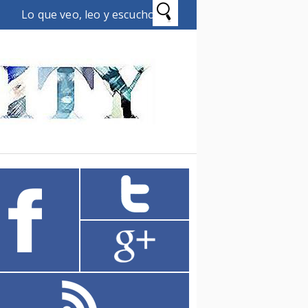
Lo que veo, leo y escucho