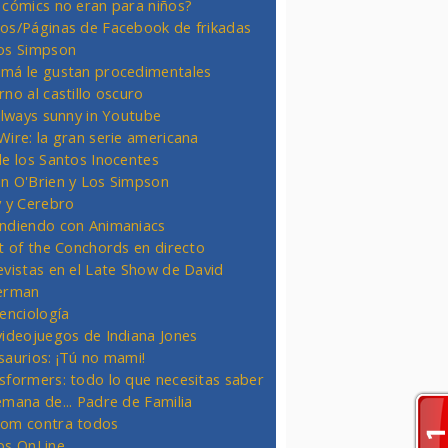
 cómics no eran para niños?
os/Páginas de Facebook de frikadas
os Simpson
má le gustan procedimentales
rno al castillo oscuro
 always sunny in Youtube
Wire: la gran serie americana
de los Santos Inocentes
n O'Brien y Los Simpson
y y Cerebro
ndiendo con Animaniacs
ht of the Conchords en directo
evistas en el Late Show de David
erman
ienciología
videojuegos de Indiana Jones
saurios: ¡Tú no mami!
sformers: todo lo que necesitas saber
emana de... Padre de Familia
om contra todos
os OnLine