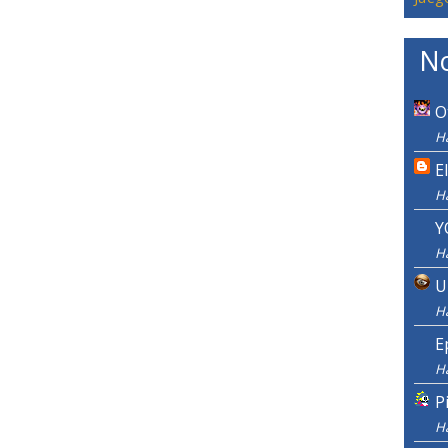
No
O
Ha
E
H
Y
H
U
H
E
H
P
H