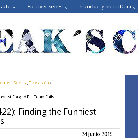
tacto
Para ver series
Escuchar y leer a Dani
ternet
,
Series
,
Televisión
»
nniest Forged Fat Foam Fails
422): Finding the Funniest
ls
24 junio 2015