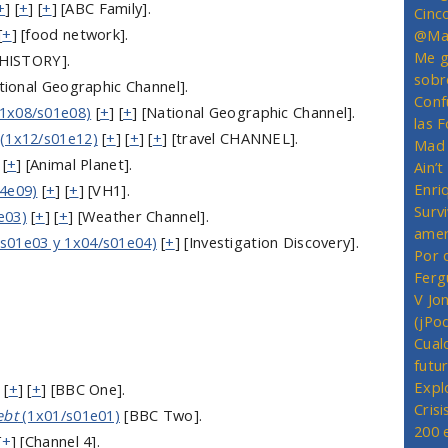
+
] [
+
] [
+
] [ABC Family].
Cinc
[
+
] [food network].
@Mas
Me g
[HISTORY].
sobr
ational Geographic Channel].
Conf
 1x08/s01e08)
[
+
] [
+
] [National Geographic Channel].
las 
(1x12/s01e12)
[
+
] [
+
] [
+
] [travel CHANNEL].
Mad 
 [
+
] [Animal Planet].
Ain’
Enriq
4e09)
[
+
] [
+
] [VH1].
Survi
e03)
[
+
] [
+
] [Weather Channel].
amer
s01e03 y 1x04/s01e04)
[
+
] [Investigation Discovery].
Por 
Ferg
V Jo
(jPo
Cual
futu
Expl
[
+
] [
+
] [BBC One].
Crisi
ebt
(1x01/s01e01)
[BBC Two].
200 
[
+
] [Channel 4].