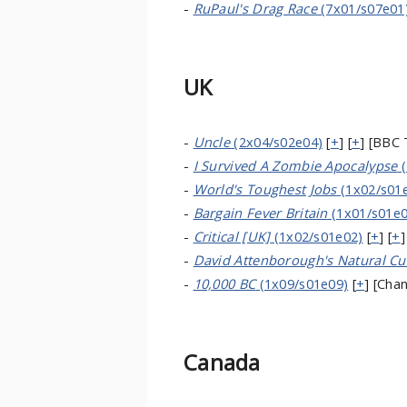
-
RuPaul's Drag Race
(7x01/s07e01
UK
-
Uncle
(2x04/s02e04)
[
+
] [
+
] [BBC 
-
I Survived A Zombie Apocalypse
(
-
World's Toughest Jobs
(1x02/s01
-
Bargain Fever Britain
(1x01/s01e0
-
Critical [UK]
(1x02/s01e02)
[
+
] [
+
]
-
David Attenborough's Natural Cur
-
10,000 BC
(1x09/s01e09)
[
+
] [Chan
Canada