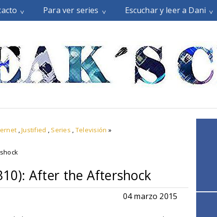
tacto
Para ver series
Escuchar y leer a Dani
ternet
,
Justified
,
Series
,
Televisión
»
rshock
310): After the Aftershock
04 marzo 2015