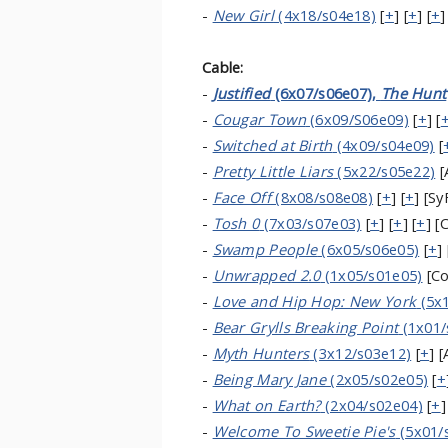
-
New Girl
(4x18/s04e18)
[
+
] [
+
] [
+
]
Cable:
-
Justified
(6x07/s06e07),
The Hunt
-
Cougar Town
(6x09/S06e09)
[
+
] [
-
Switched at Birth
(4x09/s04e09)
[
-
Pretty Little Liars
(5x22/s05e22)
[
-
Face Off
(8x08/s08e08)
[
+
] [
+
] [Sy
-
Tosh 0
(7x03/s07e03)
[
+
] [
+
] [
+
] [
-
Swamp People
(6x05/s06e05)
[
+
]
-
Unwrapped 2.0
(1x05/s01e05)
[Co
-
Love and Hip Hop: New York
(5x1
-
Bear Grylls Breaking Point
(1x01/
-
Myth Hunters
(3x12/s03e12)
[
+
] 
-
Being Mary Jane
(2x05/s02e05)
[
+
-
What on Earth?
(2x04/s02e04)
[
+
]
-
Welcome To Sweetie Pie's
(5x01/