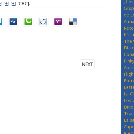
¿Los
+
] [
+
] [
+
] [CBC].
Grup
de L
A ma
Reto
It´s
The 
Día 
Cona
Pink
NEXT
Apre
Flig
Entr
Lett
La C
Los 
Dino
Tran
La s
Capc
Jueg