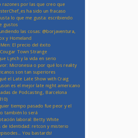
o razones por las que creo que
terChef_es ha sido un fracaso
usta lo que me gusta: escribiendo
e gustos
undiendo las cosas: @borjaventura,
Fox y Homeland
Men: El precio del éxito
t Cougar Town Strange
ue Lynch y la vida en serio
vor: Micronesia o por qué los reality
icanos son tan superiores
qué el Late Late Show with Craig
uson es el mejor late night americano
nadas de Podcasting, Barcelona
d10)
quier tiempo pasado fue peor y el
ro también lo será
otación laboral: Betty White
s de Identidad: retcon y misterio
episodes... You bastards!