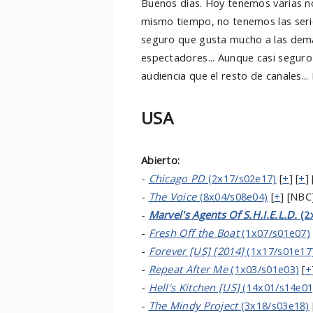
Buenos días. Hoy tenemos varias no
mismo tiempo, no tenemos las serie
seguro que gusta mucho a las demá
espectadores... Aunque casi seguro
audiencia que el resto de canales...
USA
Abierto:
-
Chicago PD
(2x17/s02e17)
[
+
] [
+
] 
-
The Voice
(8x04/s08e04)
[
+
] [NBC]
-
Marvel's Agents Of S.H.I.E.L.D.
(2
-
Fresh Off the Boat
(1x07/s01e07)
-
Forever [US] [2014]
(1x17/s01e17
-
Repeat After Me
(1x03/s01e03)
[
+
-
Hell's Kitchen [US]
(14x01/s14e01
-
The Mindy Project
(3x18/s03e18)