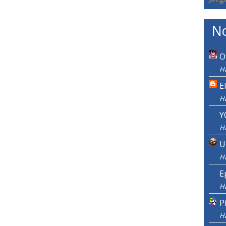
No
O
H
E
H
Y
H
U
H
E
H
P
H