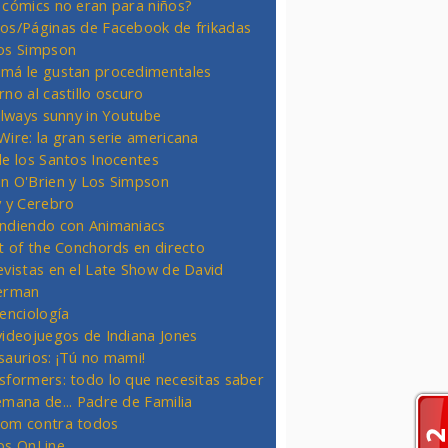
 cómics no eran para niños?
os/Páginas de Facebook de frikadas
os Simpson
má le gustan procedimentales
rno al castillo oscuro
 always sunny in Youtube
Wire: la gran serie americana
de los Santos Inocentes
n O'Brien y Los Simpson
y y Cerebro
ndiendo con Animaniacs
ht of the Conchords en directo
evistas en el Late Show de David
erman
ienciología
videojuegos de Indiana Jones
saurios: ¡Tú no mami!
sformers: todo lo que necesitas saber
emana de... Padre de Familia
om contra todos
os OnLine