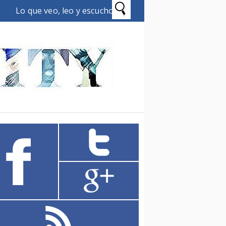
Lo que veo, leo y escucho