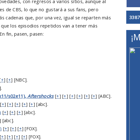
vedades, con regresos a varios sitios, aunque al
s de CBS, lo que no gustará a sus fans, pero
3387
s cadenas que, por una vez, igual se reparten más
 que los episodios repetidos van a tener más
 En fin, pasen, pasen:
¡M
[
+
] [
+
] [NBC].
.
x11/s02e11),
Aftershocks
[
+
] [
+
] [
+
] [
+
] [
+
] [
+
] [ABC].
[
+
] [
+
] [
+
] [
+
] [
+
] [abc].
)
[
+
] [
+
] [
+
] [abc].
] [abc].
)
[
+
] [
+
] [
+
] [FOX].
[
+
] [
+
] [
+
] [
+
] [FOX].