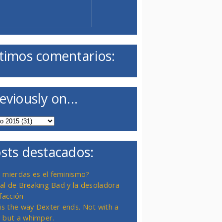
timos comentarios:
eviously on...
sts destacados:
 mierdas es el feminismo?
inal de Breaking Bad y la desoladora
facción
 is the way Dexter ends. Not with a
 but a whimper.