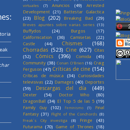
Anuncios
(49)
Arrested
virtuales
(7)
Development
(21)
Battestar Galactica
mes:
Blog
(202)
(23)
Breaking Bad
(29)
Breves apuntes sobre varias series
(13)
Buffydos
(24)
Burgos
(17)
toria
Californication
(36)
Camisetas
(22)
Chismes
(168)
Castle
(44)
Chorradas
(523)
Cine
(627)
reak
Citas
Cómics
(396)
(52)
Comida
(45)
Community
(38)
Craig
Conan O'Brien
(16)
char
Críticas de cine
(154)
Ferguson
(47)
Críticas de música
(34)
Curiosidades
televisivas
(22)
Damages
(40)
Deportes
Descargas del día
(449)
(59)
Dexter
(54)
Doctor Who
(80)
DragonBall
(34)
El Top 5 de las 5
(19)
Family Guy
(102)
Final
Feminismo
(1)
Fantasy
(31)
Flight of the Conchords
(8)
Fringe
(43)
Freak´s City investiga
(8)
Futurama
(70)
Game of Thrones
(18)