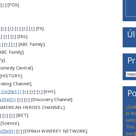
 [
+
] [FOX].
[
+
] [
+
] [
+
] [
+
] [
+
] [FX].
Úl
+
] [
+
] [
+
] [tbs].
+
] [
+
] [
+
] [ABC Family].
ABC Family].
Pr
Fy].
Comedy Central].
 [HISTORY].
oking Channel].
Po
1/s05e11)
[
+
] [
+
] [
+
] [VH1].
s01e01)
[
+
] [
+
] [Discovery Channel].
¿Qué
[AMERICAN HEROES CHANNEL].
El f
] [
+
] [
+
] [BET].
satis
 [Science].
This
s05e01)
[
+
] [OPRAH WINFREY NETWORK].
bang