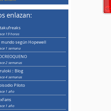
s enlazan:
takufreaks
ace 19 horas
l mundo según Hopewell
ace 1 semana
OCREOQUENO
ace 2 semanas
ruloki :: Blog
ace 4 semanas
pisodio Piloto
ace 1 año
ixFans
ace 1 año