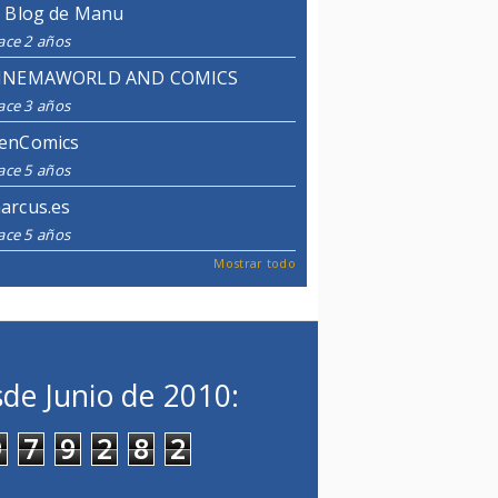
l Blog de Manu
ace 2 años
INEMAWORLD AND COMICS
ace 3 años
enComics
ace 5 años
arcus.es
ace 5 años
Mostrar todo
de Junio de 2010:
9
7
9
2
8
2