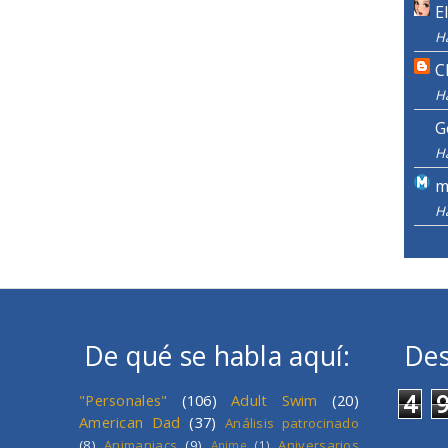
E
H
C
H
G
H
m
H
De qué se habla aquí:
Des
4
"Personales"
(106)
Adult Swim
(20)
American Dad
(37)
Análisis patrocinado
(8)
Animaniacs
(9)
Aniversarios
Anime
(1)