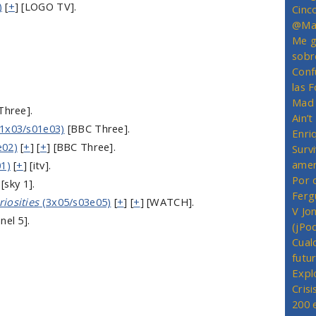
)
[
+
] [LOGO TV].
Cinc
@Mas
Me g
sobr
Conf
las 
Mad 
Three].
Ain’
1x03/s01e03)
[BBC Three].
Enriq
e02)
[
+
] [
+
] [BBC Three].
Survi
amer
1)
[
+
] [itv].
Por 
 [sky 1].
Ferg
iosities
(3x05/s03e05)
[
+
] [
+
] [WATCH].
V Jo
nel 5].
(jPo
Cual
futu
Expl
Crisi
200 