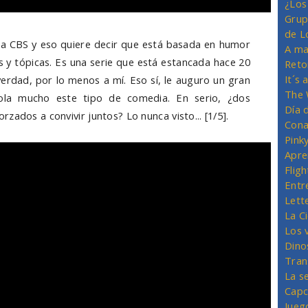
¿Los
Grup
de L
a CBS y eso quiere decir que está basada en humor
A ma
s y tópicas. Es una serie que está estancada hace 20
Reto
It´s
verdad, por lo menos a mí. Eso sí, le auguro un gran
The 
ola mucho este tipo de comedia. En serio, ¿dos
Día 
zados a convivir juntos? Lo nunca visto... [1/5].
Cona
Pink
Apre
Flig
Entr
Lett
La C
Los 
Dino
Tran
La s
Capc
Jueg