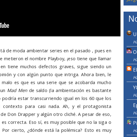
No
U
Ha
á de moda ambientar series en el pasado , pues en
O
le metieron el nombre Playboy, ¡eso tiene que llamar
Ha
 bien tiene muchos defectos graves, sigue siendo un
E
pinión y con algún punto que intriga. Ahora bien, le
H
o malo es que es una serie que se acobarda mucho
Y
e un
Mad Men
de saldo (la ambientación es bastante
H
 podría estar transcurriendo igual en los 60 que los
E
 contexto para casi nada. Ah, y el protagonista
H
de Don Drapper y algún otro cliché. A pesar de eso,
s correcta. Eso sí, es muy posible que no la siga o
P
 Por cierto, ¿dónde está la polémica? Esto es muy
H