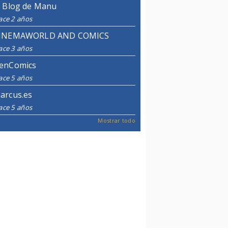
l Blog de Manu
ace 2 años
INEMAWORLD AND COMICS
ace 3 años
enComics
ace 5 años
arcus.es
ace 5 años
Mostrar todo