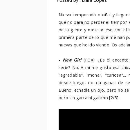
Posted by : Dani López
Nueva temporada otoñal y llegad
qué no para no perder el tiempo?
de la gente y mezclar eso con el 
primera parte de lo que me han pa
nuevas que he ido viendo. Os adela
-
New Girl
(FOX): ¿Es el encant
serie? No. A mí me gusta esa chic
"agradable", "mona", "curiosa"...
desde luego, no da ganas de seg
Bueno, echadle un ojo, pero no sé si
pero sin garra ni gancho [2/5].