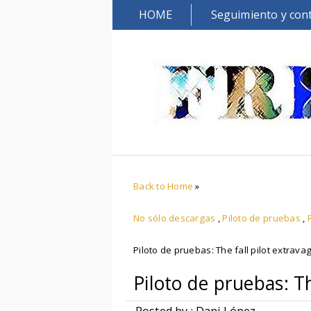
HOME
Seguimiento y con
Back to Home
»
No sólo descargas
,
Piloto de pruebas
,
Piloto de pruebas: The fall pilot extravag
Piloto de pruebas: Th