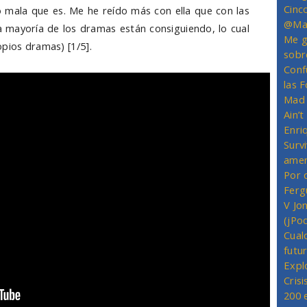
Cinc
 mala que es. Me he reído más con ella que con las
@Mas
a mayoría de los dramas están consiguiendo, lo cual
Me g
opios dramas) [1/5].
sobr
Conf
las 
Mad 
Ain’
Enriq
Survi
amer
Por 
Ferg
V Jo
(jPo
Cual
futu
Expl
Crisi
200 