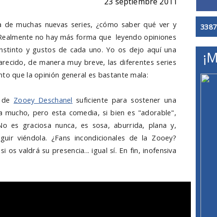
23 septiembre 2011
a de muchas nuevas series, ¿cómo saber qué ver y
3387
 Realmente no hay más forma que leyendo opiniones
instinto y gustos de cada uno. Yo os dejo aquí una
¡M
recido, de manera muy breve, las diferentes series
nto que la opinión general es bastante mala:
o de
Zooey Deschanel
suficiente para sostener una
a mucho, pero esta comedia, si bien es "adorable",
 No es graciosa nunca, es sosa, aburrida, plana y,
uir viéndola. ¿Fans incondicionales de la Zooey?
 os valdrá su presencia... igual sí. En fin, inofensiva