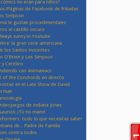
 cómics no eran para niños?
os/Páginas de Facebook de frikadas
os Simpson
má le gustan procedimentales
rno al castillo oscuro
 always sunny in Youtube
Wire: la gran serie americana
de los Santos Inocentes
n O'Brien y Los Simpson
y y Cerebro
ndiendo con Animaniacs
ht of the Conchords en directo
evistas en el Late Show de David
erman
ienciología
videojuegos de Indiana Jones
saurios: ¡Tú no mami!
sformers: todo lo que necesitas saber
emana de... Padre de Familia
om contra todos
os OnLine