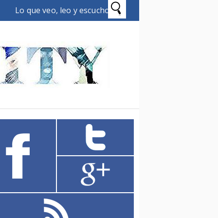
Lo que veo, leo y escucho