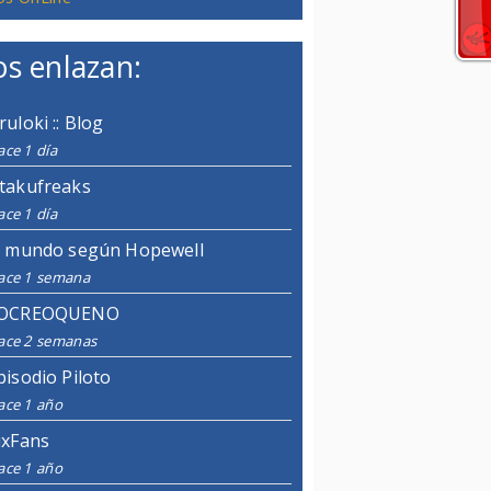
s enlazan:
ruloki :: Blog
ce 1 día
takufreaks
ce 1 día
l mundo según Hopewell
ace 1 semana
OCREOQUENO
ace 2 semanas
pisodio Piloto
ace 1 año
ixFans
ace 1 año