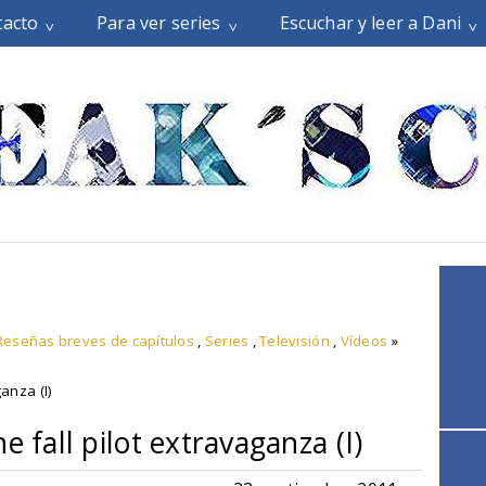
tacto
Para ver series
Escuchar y leer a Dani
Reseñas breves de capítulos
,
Series
,
Televisión
,
Vídeos
»
anza (I)
e fall pilot extravaganza (I)