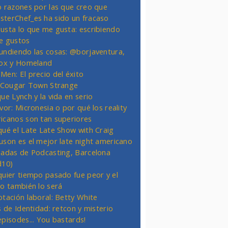
o razones por las que creo que
terChef_es ha sido un fracaso
usta lo que me gusta: escribiendo
e gustos
undiendo las cosas: @borjaventura,
Fox y Homeland
Men: El precio del éxito
t Cougar Town Strange
ue Lynch y la vida en serio
vor: Micronesia o por qué los reality
icanos son tan superiores
qué el Late Late Show with Craig
uson es el mejor late night americano
nadas de Podcasting, Barcelona
d10)
quier tiempo pasado fue peor y el
ro también lo será
otación laboral: Betty White
s de Identidad: retcon y misterio
episodes... You bastards!