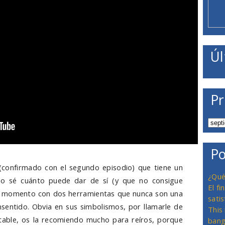
Úl
Pr
Po
(confirmado con el segundo episodio) que tiene un
¿Qué
no sé cuánto puede dar de sí (y que no consigue
El f
a momento con dos herramientas que nunca son una
satis
insentido. Obvia en sus simbolismos, por llamarle de
This
table, os la recomiendo mucho para reíros, porque
bang