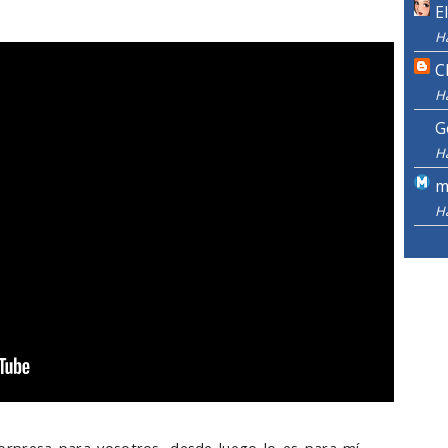
E
H
C
H
G
H
m
H