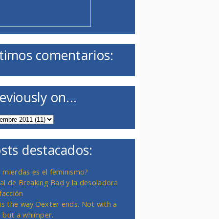
timos comentarios:
eviously on...
sts destacados:
 mierdas es el feminismo?
inal de Breaking Bad y la desoladora
facción
 is the way Dexter ends. Not with a
 but a whimper.