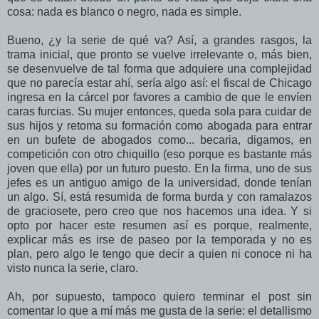
cosa: nada es blanco o negro, nada es simple.
Bueno, ¿y la serie de qué va? Así, a grandes rasgos, la
trama inicial, que pronto se vuelve irrelevante o, más bien,
se desenvuelve de tal forma que adquiere una complejidad
que no parecía estar ahí, sería algo así: el fiscal de Chicago
ingresa en la cárcel por favores a cambio de que le envíen
caras furcias. Su mujer entonces, queda sola para cuidar de
sus hijos y retoma su formación como abogada para entrar
en un bufete de abogados como... becaria, digamos, en
competición con otro chiquillo (eso porque es bastante más
joven que ella) por un futuro puesto. En la firma, uno de sus
jefes es un antiguo amigo de la universidad, donde tenían
un algo. Sí, está resumida de forma burda y con ramalazos
de graciosete, pero creo que nos hacemos una idea. Y si
opto por hacer este resumen así es porque, realmente,
explicar más es irse de paseo por la temporada y no es
plan, pero algo le tengo que decir a quien ni conoce ni ha
visto nunca la serie, claro.
Ah, por supuesto, tampoco quiero terminar el post sin
comentar lo que a mí más me gusta de la serie: el detallismo