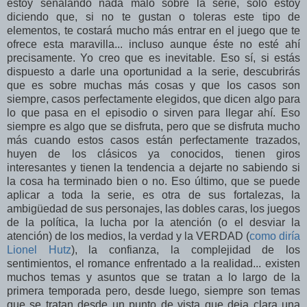
estoy señalando nada malo sobre la serie, sólo estoy
diciendo que, si no te gustan o toleras este tipo de
elementos, te costará mucho más entrar en el juego que te
ofrece esta maravilla... incluso aunque éste no esté ahí
precisamente. Yo creo que es inevitable. Eso sí, si estás
dispuesto a darle una oportunidad a la serie, descubrirás
que es sobre muchas más cosas y que los casos son
siempre, casos perfectamente elegidos, que dicen algo para
lo que pasa en el episodio o sirven para llegar ahí. Eso
siempre es algo que se disfruta, pero que se disfruta mucho
más cuando estos casos están perfectamente trazados,
huyen de los clásicos ya conocidos, tienen giros
interesantes y tienen la tendencia a dejarte no sabiendo si
la cosa ha terminado bien o no. Eso último, que se puede
aplicar a toda la serie, es otra de sus fortalezas, la
ambigüedad de sus personajes, las dobles caras, los juegos
de la política, la lucha por la atención (o el desviar la
atención) de los medios, la verdad y la VERDAD (
como diría
Lionel Hutz
), la confianza, la complejidad de los
sentimientos, el romance enfrentado a la realidad... existen
muchos temas y asuntos que se tratan a lo largo de la
primera temporada pero, desde luego, siempre son temas
que se tratan desde un punto de vista que deja clara una