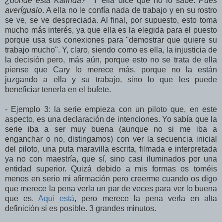
¿dónde está Kalinda?
Y ella dice que no lo sabe.
Pues
averígualo
. A ella no le confía nada de trabajo y en su rostro
se ve, se ve despreciada. Al final, por supuesto, esto toma
mucho más interés, ya que ella es la elegida para el puesto
porque usa sus conexiones para "demostrar que quiere su
trabajo mucho". Y, claro, siendo como es ella, la injusticia de
la decisión pero, más aún, porque esto no se trata de ella
piense que Cary lo merece más, porque no la están
juzgando a ella y su trabajo, sino lo que les puede
beneficiar tenerla en el bufete.
- Ejemplo 3: la serie empieza con un piloto que, en este
aspecto, es una declaración de intenciones. Yo sabía que la
serie iba a ser muy buena (aunque no si me iba a
enganchar o no, distingamos) con ver la secuencia inicial
del piloto, una puta maravilla escrita, filmada e interpretada
ya no con maestría, que sí, sino casi iluminados por una
entidad superior. Quizá debido a mis formas os toméis
menos en serio mi afirmación pero creerme cuando os digo
que merece la pena verla un par de veces para ver lo buena
que es.
Aquí está
, pero merece la pena verla en alta
definición si es posible. 3 grandes minutos.