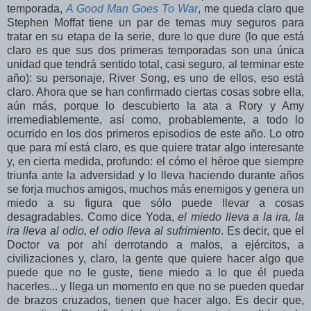
temporada,
A Good Man Goes To War
, me queda claro que
Stephen Moffat tiene un par de temas muy seguros para
tratar en su etapa de la serie, dure lo que dure (lo que está
claro es que sus dos primeras temporadas son una única
unidad que tendrá sentido total, casi seguro, al terminar este
año): su personaje, River Song, es uno de ellos, eso está
claro. Ahora que se han confirmado ciertas cosas sobre ella,
aún más, porque lo descubierto la ata a Rory y Amy
irremediablemente, así como, probablemente, a todo lo
ocurrido en los dos primeros episodios de este año. Lo otro
que para mí está claro, es que quiere tratar algo interesante
y, en cierta medida, profundo: el cómo el héroe que siempre
triunfa ante la adversidad y lo lleva haciendo durante años
se forja muchos amigos, muchos más enemigos y genera un
miedo a su figura que sólo puede llevar a cosas
desagradables. Como dice Yoda,
el miedo lleva a la ira, la
ira lleva al odio, el odio lleva al sufrimiento
. Es decir, que el
Doctor va por ahí derrotando a malos, a ejércitos, a
civilizaciones y, claro, la gente que quiere hacer algo que
puede que no le guste, tiene miedo a lo que él pueda
hacerles... y llega un momento en que no se pueden quedar
de brazos cruzados, tienen que hacer algo. Es decir que,