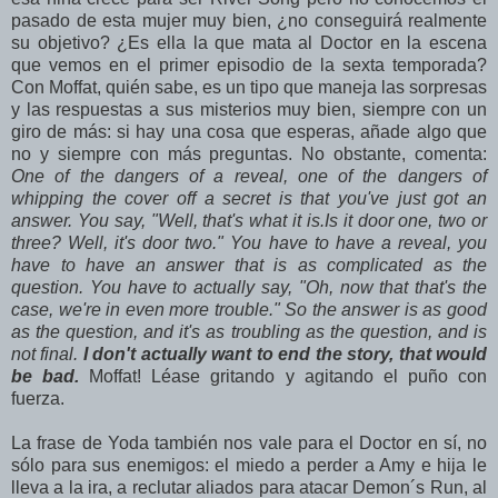
pasado de esta mujer muy bien, ¿no conseguirá realmente
su objetivo? ¿Es ella la que mata al Doctor en la escena
que vemos en el primer episodio de la sexta temporada?
Con Moffat, quién sabe, es un tipo que maneja las sorpresas
y las respuestas a sus misterios muy bien, siempre con un
giro de más: si hay una cosa que esperas, añade algo que
no y siempre con más preguntas. No obstante, comenta:
One of the dangers of a reveal, one of the dangers of
whipping the cover off a secret is that you've just got an
answer. You say, "Well, that's what it is.Is it door one, two or
three? Well, it's door two." You have to have a reveal, you
have to have an answer that is as complicated as the
question. You have to actually say, "Oh, now that that's the
case, we're in even more trouble." So the answer is as good
as the question, and it's as troubling as the question, and is
not final.
I don't actually want to end the story, that would
be bad.
Moffat! Léase gritando y agitando el puño con
fuerza.
La frase de Yoda también nos vale para el Doctor en sí, no
sólo para sus enemigos: el miedo a perder a Amy e hija le
lleva a la ira, a reclutar aliados para atacar Demon´s Run, al