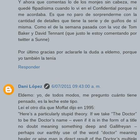
Y ahora que comentas lo de los monjes sin cabeza, me
quedé flipadísima cuando lo vi en el Confidential porque ni
me acordaba. Es que no paro de sorprenderme con la
cantidad de detalles que tiene la serie y de guiños de sí
misma. Como el de la semana pasada con la voz de Tom
Baker y David Tennant (que justo le estoy comentando por
twitter a Sunne)
Por último gracias por aclararle la duda a eldemo, porque
yo también la tenía
Responder
Dani López
6/07/2011 09:43:00 a. m.
Eldemo: yo, de todos modos, me pregunto cuánto tiene
pensado, es la leche este tipo.
Leí el otro día que Moffat dijo en 1995:
"Here’s a particularly stupid theory. If we take “The Doctor”
to be the Doctor’s name – even if it is in the form of a title
no doubt meaning something deep and Gallifreyan –
perhaps our earthly use of the word “doctor” meaning
healer or wise man is direct result of the Doctor’s multiple