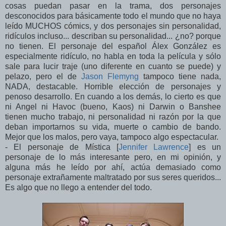
cosas puedan pasar en la trama, dos personajes
desconocidos para básicamente todo el mundo que no haya
leído MUCHOS cómics, y dos personajes sin personalidad,
ridículos incluso... describan su personalidad... ¿no? porque
no tienen. El personaje del español Álex González es
especialmente ridículo, no habla en toda la película y sólo
sale para lucir traje (uno diferente en cuanto se puede) y
pelazo, pero el de
Jason Flemyng
tampoco tiene nada,
NADA, destacable. Horrible elección de personajes y
penoso desarrollo. En cuando a los demás, lo cierto es que
ni Angel ni Havoc (bueno, Kaos) ni Darwin o Banshee
tienen mucho trabajo, ni personalidad ni razón por la que
deban importarnos su vida, muerte o cambio de bando.
Mejor que los malos, pero vaya, tampoco algo espectacular.
- El personaje de Mística [
Jennifer Lawrence
] es un
personaje de lo más interesante pero, en mi opinión, y
alguna más he leído por ahí, actúa demasiado como
personaje extrañamente maltratado por sus seres queridos...
Es algo que no llego a entender del todo.