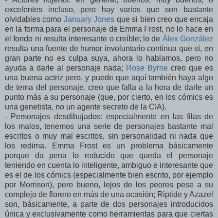
excelentes incluso, pero hay varios que son bastante
olvidables como
January Jones
que si bien creo que encaja
en la forma para el personaje de Emma Frost, no lo hace en
el fondo ni resulta interesante o creíble; lo de
Álex González
resulta una fuente de humor involuntario continua que sí, en
gran parte no es culpa suya, ahora lo hablamos, pero no
ayuda a darle al personaje nada;
Rose Byrne
creo que es
una buena actriz pero, y puede que aquí también haya algo
de tema del personaje, creo que falla a la hora de darle un
punto más a su personaje (que, por cierto, en los cómics es
una genetista, no un agente secreto de la CIA).
- Personajes desdibujados: especialmente en las filas de
los malos, tenemos una serie de personajes bastante mal
escritos o muy mal escritos, sin personalidad ni nada que
los redima. Emma Frost es un problema básicamente
porque da pena lo reducido que queda el personaje
teniendo en cuenta lo inteligente, ambiguo e interesante que
es el de los cómics (especialmente bien escrito, por ejemplo
por Morrison), pero bueno, lejos de los peores pese a su
complejo de florero en más de una ocasión; Riptide y Azazel
son, básicamente, a parte de dos personajes introducidos
única y exclusivamente como herramientas para que ciertas