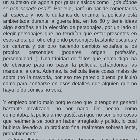
un subtexto de agonía por gritar clásicos como "
¿de dónde
se han sacado eso?
". Por ello, haré un par de comentarios
al respecto y nos lo quitamos de encima: la película está
ambientada durante la guerra fría, en los 60 y tiene ideas
algo extrañas en la elección de personajes, por un lado al
elegir personajes que no tendrían que estar presentes en
esos años, por otro eligiendo personajes bastante oscuros y
sin carisma y por otro haciendo cambios extraños a los
propios personajes (poderes, origen, profesión,
personalidad...). Una trinidad de fallos que, como digo, ha
de obviarse para no pasar la película echándonos las
manos a la cara. Además, la película tiene cosas malas de
sobra (no la mayoría, por eso me pareció buena película)
como para centrarse en esos detalles que alguien que no
haya leído cómics no verá.
Y empiezo por lo malo porque creo que lo tengo en general
bastante localizado, no por nada. De hecho, como
comentaba, la película me gustó, así que no son sino cosas
que realmente se podrían haber arreglado y pulido, lo cual
hubiera llevado a un producto final realmente sobresaliente,
probablemente:
- Actores flojeras: en general, buenos, muy buenos, o