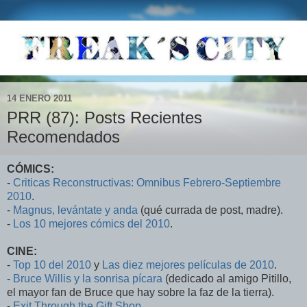
14 ENERO 2011
PRR (87): Posts Recientes
Recomendados
CÓMICS:
-
Criticas Reconstructivas: Omnibus Febrero-Septiembre
2010
.
-
Magnus, levántate y anda
(qué currada de post, madre).
-
Los 10 mejores cómics del 2010
.
CINE:
-
Top 10 del 2010
y
Las diez mejores películas de 2010
.
-
Bruce Willis y la sonrisa pícara
(dedicado al amigo Pitillo,
el mayor fan de Bruce que hay sobre la faz de la tierra).
-
Exit Through the Gift Shop
.