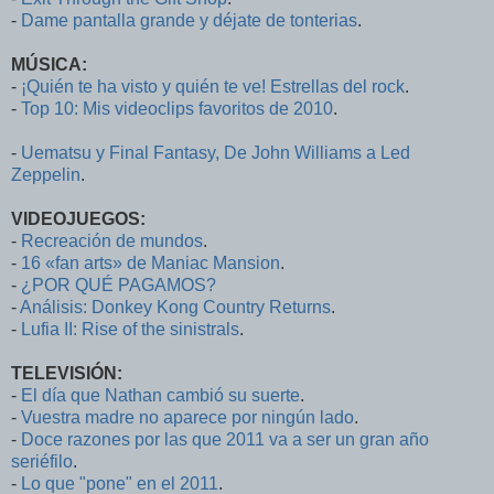
-
Dame pantalla grande y déjate de tonterias
.
MÚSICA:
-
¡Quién te ha visto y quién te ve! Estrellas del rock
.
-
Top 10: Mis videoclips favoritos de 2010
.
-
Uematsu y Final Fantasy, De John Williams a Led
Zeppelin
.
VIDEOJUEGOS:
-
Recreación de mundos
.
-
16 «fan arts» de Maniac Mansion
.
-
¿POR QUÉ PAGAMOS?
-
Análisis: Donkey Kong Country Returns
.
-
Lufia II: Rise of the sinistrals
.
TELEVISIÓN:
-
El día que Nathan cambió su suerte
.
-
Vuestra madre no aparece por ningún lado
.
-
Doce razones por las que 2011 va a ser un gran año
seriéfilo
.
-
Lo que "pone" en el 2011
.