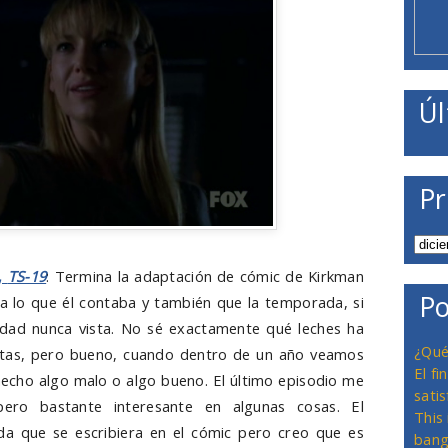
Úl
Pr
,
TS-19
: Termina la adaptación de cómic de Kirkman
Po
 a lo que él contaba y también que la temporada, si
idad nunca vista. No sé exactamente qué leches ha
¿Qué
stas, pero bueno, cuando dentro de un año veamos
El f
hecho algo malo o algo bueno. El último episodio me
satis
ero bastante interesante en algunas cosas. El
This
a que se escribiera en el cómic pero creo que es
bang