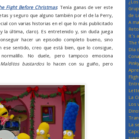
¿Los
he Fight Before Christmas
: Tenía ganas de ver este
Grup
etas y seguro que alguno también por el de la Perry,
de L
A ma
cial con varias historias en el que lo más publicitado
Reto
y la última, claro). Es entretenido y, sin duda juega
It´s
conseguir hacer un episodio completo bueno, sino
The 
 ese sentido, creo que está bien, que lo consigue,
Día 
 normalillo. No duele, pero tampoco emociona
Cona
Pink
e
Malditos bastardos
lo hacen con su guiño, pero
Apre
Flig
Entr
Lett
La C
Los 
Dino
Tran
La s
Capc
Jueg