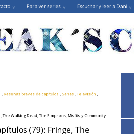
tacto
Para ver series
Escuchar y leer a Dani
s
,
Reseñas breves de capítulos
,
Series
,
Televisión
,
e, The Walking Dead, The Simpsons, Misfits y Community
pítulos (79): Fringe, The