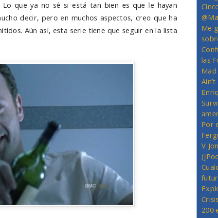
 Lo que ya no sé si está tan bien es que le hayan
Cinc
@Mas
mucho decir, pero en muchos aspectos, creo que ha
Me g
tidos. Aún así, esta serie tiene que seguir en la lista
sobr
Conf
las 
Mad 
Ain’
Enriq
Survi
amer
Por 
Ferg
V Jo
(jPo
Cual
futu
Expl
Crisi
200 