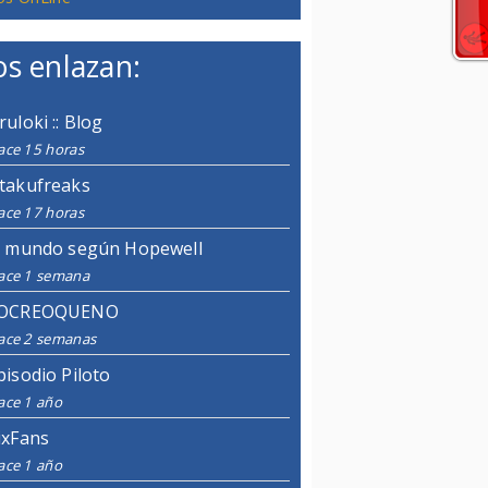
s enlazan:
ruloki :: Blog
ace 15 horas
takufreaks
ace 17 horas
l mundo según Hopewell
ace 1 semana
OCREOQUENO
ace 2 semanas
pisodio Piloto
ace 1 año
ixFans
ace 1 año