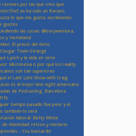
o razones por las que creo que
terChef_es ha sido un fracaso
usta lo que me gusta: escribiendo
e gustos
undiendo las cosas: @borjaventura,
Fox y Homeland
Men: El precio del éxito
t Cougar Town Strange
ue Lynch y la vida en serio
vor: Micronesia o por qué los reality
icanos son tan superiores
qué el Late Late Show with Craig
uson es el mejor late night americano
nadas de Podcasting, Barcelona
d10)
quier tiempo pasado fue peor y el
ro también lo será
otación laboral: Betty White
s de Identidad: retcon y misterio
episodes... You bastards!