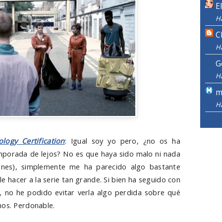
E
H
C
H
G
H
m
H
ology Certification
: Igual soy yo pero, ¿no os ha
emporada de lejos? No es que haya sido malo ni nada
jones), simplemente me ha parecido algo bastante
e hacer a la serie tan grande. Si bien ha seguido con
, no he podido evitar verla algo perdida sobre qué
nos. Perdonable.