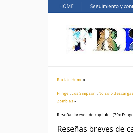
HOME
Seguimiento y con
Back to Home
»
Fringe
,
Los Simpson
,
No sólo descarga
Zombies
»
Reseñas breves de capítulos (79): Fring
Reseñas breves de ca