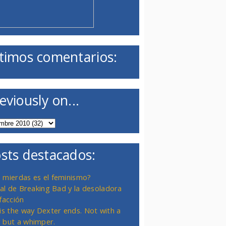
timos comentarios:
eviously on...
sts destacados:
 mierdas es el feminismo?
inal de Breaking Bad y la desoladora
facción
 is the way Dexter ends. Not with a
 but a whimper.