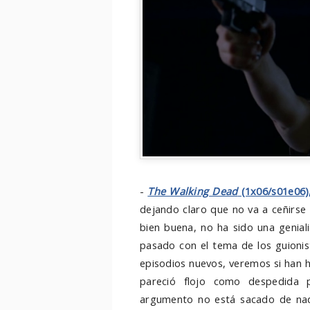
-
The Walking Dead
(1x06/s01e06)
dejando claro que no va a ceñirse
bien buena, no ha sido una genial
pasado con el tema de los guioni
episodios nuevos, veremos si han 
pareció flojo como despedida p
argumento no está sacado de nad