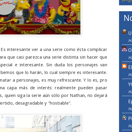
No
U
H
: Es interesante ver a una serie como ésta complicar
O
ra que casi parezca una serie distinta sin hacer que
H
pecial e interesante. Sin duda los personajes van
E
bemos que lo harán, lo cual siempre es interesante.
H
matar a personajes, es muy refrescante. Y lo es, pro
Y
na capa más de interés: realmente pueden pasar
H
, quien siga la serie aún sólo por Nathan, no dejará
E
ertido, desagradable y "hostiable".
H
P
H