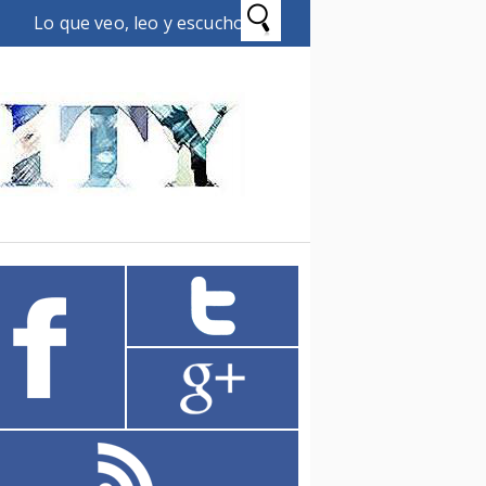
Lo que veo, leo y escucho