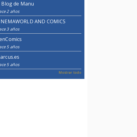
l Blog de Manu
ace 2 años
INEMAWORLD AND COMICS
ace 3 años
enComics
ace 5 años
arcus.es
ace 5 años
Mostrar todo