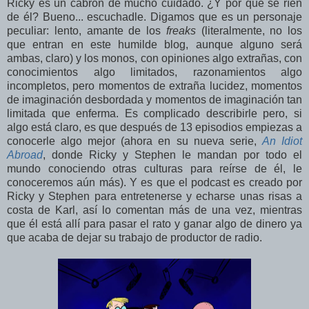
Ricky es un cabrón de mucho cuidado. ¿Y por qué se ríen
de él? Bueno... escuchadle. Digamos que es un personaje
peculiar: lento, amante de los
freaks
(literalmente, no los
que entran en este humilde blog, aunque alguno será
ambas, claro) y los monos, con opiniones algo extrañas, con
conocimientos algo limitados, razonamientos algo
incompletos, pero momentos de extraña lucidez, momentos
de imaginación desbordada y momentos de imaginación tan
limitada que enferma. Es complicado describirle pero, si
algo está claro, es que después de 13 episodios empiezas a
conocerle algo mejor (ahora en su nueva serie,
An Idiot
Abroad
, donde Ricky y Stephen le mandan por todo el
mundo conociendo otras culturas para reírse de él, le
conoceremos aún más). Y es que el podcast es creado por
Ricky y Stephen para entretenerse y echarse unas risas a
costa de Karl, así lo comentan más de una vez, mientras
que él está allí para pasar el rato y ganar algo de dinero ya
que acaba de dejar su trabajo de productor de radio.