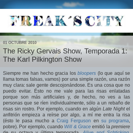
01 OCTUBRE 2010
The Ricky Gervais Show, Temporada 1:
The Karl Pilkington Show
Siempre me han hecho gracia los
bloopers
(lo que aquí se
llama tomas falsas, vamos) por una simple razón, una razón
muy clara: sale gente descojonándose. Es una cosa que no
puedo evitar. Ésto no me vale para las risas enlatadas
porque son más artificiales y, de hecho, no ves a las
personas que se ríen individualmente, sólo a un rebaño de
risas sin rostro. Por ejemplo, cuando en algún
Late Night
el
anfitrión empieza a reírse por algo, a mí me entra la risa
(ésto le pasa mucho a
Craig Ferguson
en
su programa
,
pobre). Por ejemplo, cuando
Will & Grace
emitió la
premiere
de su octava y última temporada,
Alive and Schticking
,