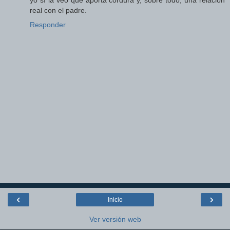
yo sí la veo que aporta cordura y, sobre todo, una relación
real con el padre.
Responder
‹
›
Inicio
Ver versión web