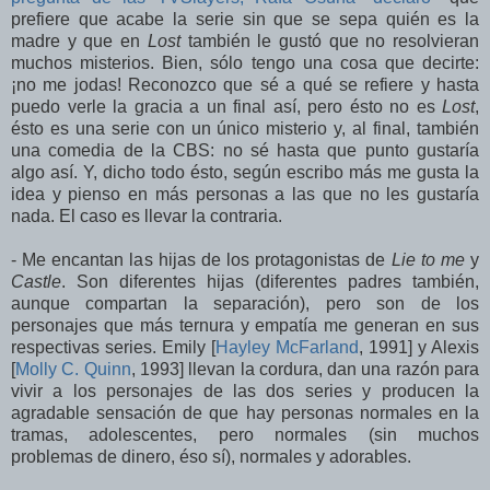
prefiere que acabe la serie sin que se sepa quién es la
madre y que en
Lost
también le gustó que no resolvieran
muchos misterios. Bien, sólo tengo una cosa que decirte:
¡no me jodas! Reconozco que sé a qué se refiere y hasta
puedo verle la gracia a un final así, pero ésto no es
Lost
,
ésto es una serie con un único misterio y, al final, también
una comedia de la CBS: no sé hasta que punto gustaría
algo así. Y, dicho todo ésto, según escribo más me gusta la
idea y pienso en más personas a las que no les gustaría
nada. El caso es llevar la contraria.
- Me encantan las hijas de los protagonistas de
Lie to me
y
Castle
. Son diferentes hijas (diferentes padres también,
aunque compartan la separación), pero son de los
personajes que más ternura y empatía me generan en sus
respectivas series. Emily [
Hayley McFarland
, 1991] y Alexis
[
Molly C. Quinn
, 1993] llevan la cordura, dan una razón para
vivir a los personajes de las dos series y producen la
agradable sensación de que hay personas normales en la
tramas, adolescentes, pero normales (sin muchos
problemas de dinero, éso sí), normales y adorables.