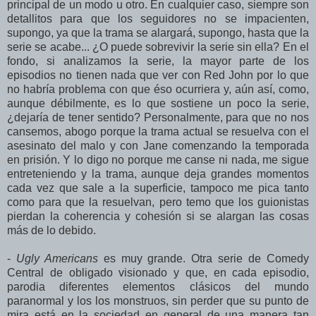
principal de un modo u otro. En cualquier caso, siempre son
detallitos para que los seguidores no se impacienten,
supongo, ya que la trama se alargará, supongo, hasta que la
serie se acabe... ¿O puede sobrevivir la serie sin ella? En el
fondo, si analizamos la serie, la mayor parte de los
episodios no tienen nada que ver con Red John por lo que
no habría problema con que éso ocurriera y, aún así, como,
aunque débilmente, es lo que sostiene un poco la serie,
¿dejaría de tener sentido? Personalmente, para que no nos
cansemos, abogo porque la trama actual se resuelva con el
asesinato del malo y con Jane comenzando la temporada
en prisión. Y lo digo no porque me canse ni nada, me sigue
entreteniendo y la trama, aunque deja grandes momentos
cada vez que sale a la superficie, tampoco me pica tanto
como para que la resuelvan, pero temo que los guionistas
pierdan la coherencia y cohesión si se alargan las cosas
más de lo debido.
-
Ugly Americans
es muy grande. Otra serie de Comedy
Central de obligado visionado y que, en cada episodio,
parodia diferentes elementos clásicos del mundo
paranormal y los los monstruos, sin perder que su punto de
mira está en la sociedad en general de una manera tan