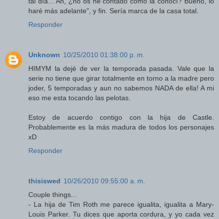
tal día... Ah, ¿no os he contado cómo la conocí? Bueno, lo
haré más adelante", y fin. Sería marca de la casa total.
Responder
Unknown
10/25/2010 01:38:00 p. m.
HIMYM la dejé de ver la temporada pasada. Vale que la
serie no tiene que girar totalmente en torno a la madre pero
joder, 5 temporadas y aun no sabemos NADA de ella! A mi
eso me esta tocando las pelotas.
Estoy de acuerdo contigo con la hija de Castle.
Probablemente es la más madura de todos los personajes
xD
Responder
thisiswed
10/26/2010 09:55:00 a. m.
Couple things...
- La hija de Tim Roth me parece igualita, igualita a Mary-
Louis Parker. Tu dices que aporta cordura, y yo cada vez