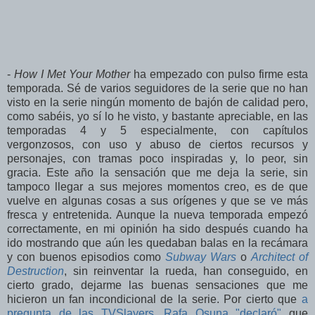
-
How I Met Your Mother
ha empezado con pulso firme esta
temporada. Sé de varios seguidores de la serie que no han
visto en la serie ningún momento de bajón de calidad pero,
como sabéis, yo sí lo he visto, y bastante apreciable, en las
temporadas 4 y 5 especialmente, con capítulos
vergonzosos, con uso y abuso de ciertos recursos y
personajes, con tramas poco inspiradas y, lo peor, sin
gracia. Este año la sensación que me deja la serie, sin
tampoco llegar a sus mejores momentos creo, es de que
vuelve en algunas cosas a sus orígenes y que se ve más
fresca y entretenida. Aunque la nueva temporada empezó
correctamente, en mi opinión ha sido después cuando ha
ido mostrando que aún les quedaban balas en la recámara
y con buenos episodios como
Subway Wars
o
Architect of
Destruction
, sin reinventar la rueda, han conseguido, en
cierto grado, dejarme las buenas sensaciones que me
hicieron un fan incondicional de la serie. Por cierto que
a
pregunta de las TVSlayers, Rafa Osuna "declaró"
que