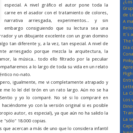
¿Los
especial. A nivel gráfico el autor pone toda la
Grup
carne en el asador con el tratamiento de colores,
de L
narrativa arriesgada, experimentos... y sin
A ma
Reto
embargo consiguiendo que su lectura sea una
It´s
arrador y un dibujante excelente con un gran domino
The 
go tan diferente y, a la vez, tan especial. A nivel de
Día 
te arriesgado porque mezcla la arquitectura, la
Cona
l amor, la música... todo ello filtrado por la peculiar
Pink
ompañaremos a lo largo de toda su vida en un relato
Apre
Flig
éntico no-nato.
Entr
 pero, igualmente, me vi completamente atrapado y
Lett
e me lo leí del tirón en un rato largo. Aún no se ha
La C
nSentio y yo lo comparé. No sé si lo compraré en
Los 
 haciéndome yo con la versión original si es posible
Dino
Tran
 propio autor, es especial), ya que aún no ha salido la
La s
e "sólo" 18.000 copias.
Capc
s que acercan a más de uno que lo considera infantil
Jueg