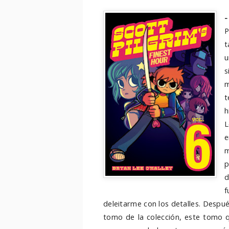
P
t
u
s
m
t
h
L
e
m
p
d
f
deleitarme con los detalles. Despué
tomo de la colección, este tomo 