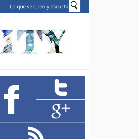
Lo que veo, leo y escucho