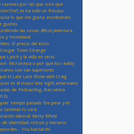
o razones por las que creo que
terChef_es ha sido un fracaso
usta lo que me gusta: escribiendo
e gustos
undiendo las cosas: @borjaventura,
Fox y Homeland
Men: El precio del éxito
t Cougar Town Strange
ue Lynch y la vida en serio
vor: Micronesia o por qué los reality
icanos son tan superiores
qué el Late Late Show with Craig
uson es el mejor late night americano
nadas de Podcasting, Barcelona
d10)
quier tiempo pasado fue peor y el
ro también lo será
otación laboral: Betty White
s de Identidad: retcon y misterio
episodes... You bastards!