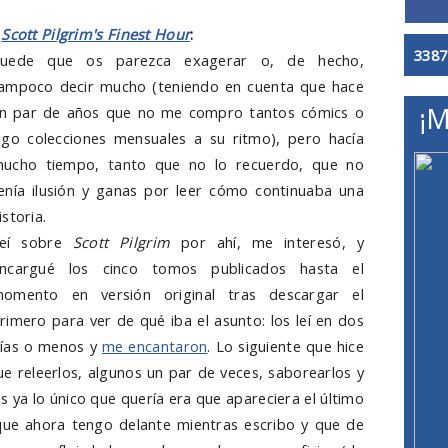
-
Scott Pilgrim's Finest Hour
:
3387
uede que os parezca exagerar o, de hecho,
ampoco decir mucho (teniendo en cuenta que hace
¡M
n par de años que no me compro tantos cómics o
igo colecciones mensuales a su ritmo), pero hacía
ucho tiempo, tanto que no lo recuerdo, que no
enía ilusión y ganas por leer cómo continuaba una
istoria.
eí sobre
Scott Pilgrim
por ahí, me interesó, y
ncargué los cinco tomos publicados hasta el
omento en versión original tras descargar el
rimero para ver de qué iba el asunto: los leí en dos
ías o menos y
me encantaron
. Lo siguiente que hice
ue releerlos, algunos un par de veces, saborearlos y
s ya lo único que quería era que apareciera el último
que ahora tengo delante mientras escribo y que de