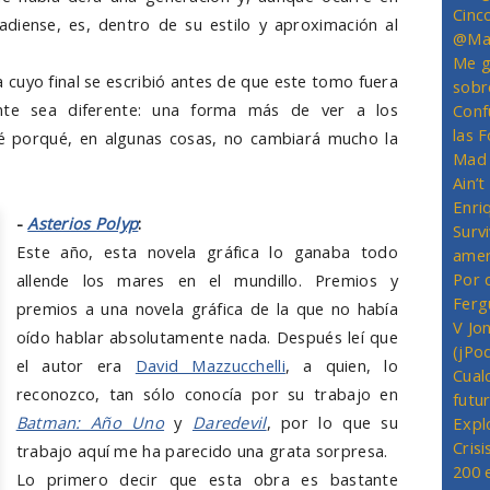
Cinc
diense, es, dentro de su estilo y aproximación al
@Mas
Me g
a cuyo final se escribió antes de que este tomo fuera
sobr
nte sea diferente: una forma más de ver a los
Conf
las 
é porqué, en algunas cosas, no cambiará mucho la
Mad 
Ain’
Enriq
-
Asterios Polyp
:
Survi
Este año, esta novela gráfica lo ganaba todo
amer
Por 
allende los mares en el mundillo. Premios y
Ferg
premios a una novela gráfica de la que no había
V Jo
oído hablar absolutamente nada. Después leí que
(jPo
el autor era
David Mazzucchelli
, a quien, lo
Cual
reconozco, tan sólo conocía por su trabajo en
futu
Batman: Año Uno
y
Daredevil
, por lo que su
Expl
Crisi
trabajo aquí me ha parecido una grata sorpresa.
200 
Lo primero decir que esta obra es bastante