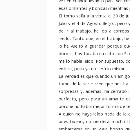
vez en cuando levanto para ver cómo
ésas brillantes y bonicas) mientras 
El tomo salía a la venta el 20 de Ju
Julio y el 4 de Agosto llegó... per
de ir al trabajo, he ido a correo
leerlo. Tanto que, en el trabajo, h
lo he vuelto a guardar porque qu
dormir, hoy tocaba un rato con Sc
me lo había leído. Por supuesto, co
entera, pero ya no será lo mismo.
La verdad es que cuando un amigo se
tomo de la serie creo que nos ha
sorpresas y, además, ha cerrado l
perfecto, pero para un amante de la
porque no había mejor forma de te
A quien no haya leído nada de la c
pues bueno, no perderá mucho ti
embarcarse en un viaje bonito q