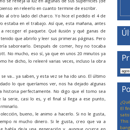
 se refleja la luz en algunas de sus superficies (de
pienso en releerlo en cuanto termine de escribir.
lio al otro lado del charco. Yo hice el pedido el 4 de
o yo estaba en el trabajo. Así que, esta mañana, antes
Úl
s a recoger el paquete. Qué ilusión y qué ganas de
e tenido que abrirlo y leer sus primeras páginas. Pero
ería saborearlo. Después de comer, hoy no tocaba
ott. No mucho, eso sí, ya que en unos 20 minutos ya
Pr
mo he dicho, lo releeré varias veces, incluso la obra
 va... ya saben, y esta vez se ha ido uno. El último
 dado lo que queríamos ver, nos ha dejado algunas
Po
a historia perfectamente. No digo que el tomo sea
 serie, casi lo es, y el final sí llega a ese punto,
¿Qué
rminarlo.
El f
olección, bueno, le animo a hacerlo. Si no le gusta,
satis
This
empo ni mucho dinero. Si le gusta, creo que va a
bang
ue habla de/a una generación y, aunque ocurre en