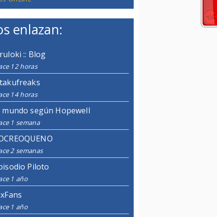
s enlazan:
ruloki :: Blog
ace 12 horas
takufreaks
ace 14 horas
l mundo según Hopewell
ace 1 semana
OCREOQUENO
ace 2 semanas
pisodio Piloto
ace 1 año
ixFans
ace 1 año