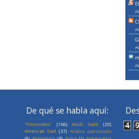
E
H
C
H
G
H
m
H
De qué se habla aquí:
Des
4
"Personales"
(106)
Adult Swim
(20)
American Dad
(37)
Análisis patrocinado
(8)
Animaniacs
(9)
Aniversarios
Anime
(1)