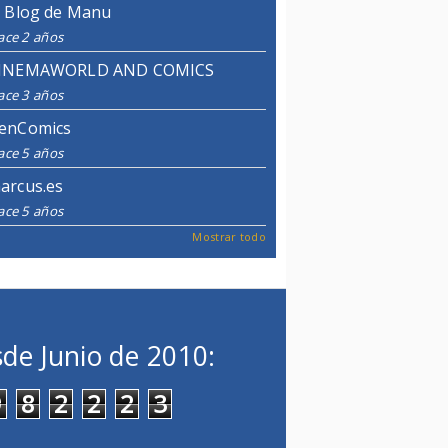
l Blog de Manu
ace 2 años
INEMAWORLD AND COMICS
ace 3 años
enComics
ace 5 años
arcus.es
ace 5 años
Mostrar todo
de Junio de 2010:
9
8
2
2
2
3