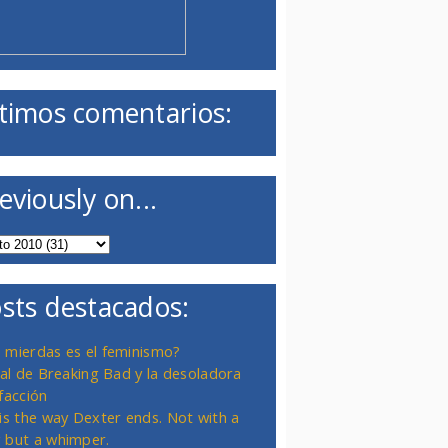
timos comentarios:
eviously on...
sts destacados:
 mierdas es el feminismo?
inal de Breaking Bad y la desoladora
facción
 is the way Dexter ends. Not with a
 but a whimper.