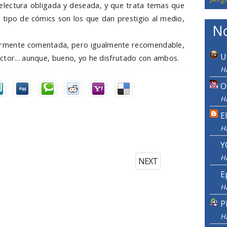
relectura obligada y deseada, y que trata temas que
 tipo de cómics son los que dan prestigio al medio,
No
iormente comentada, pero igualmente recomendable,
U
ctor... aunque, bueno, yo he disfrutado con ambos.
H
O
H
E
H
Y
H
NEXT
E
H
P
H