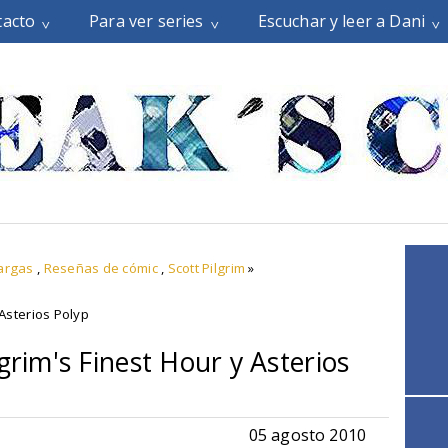
tacto
Para ver series
Escuchar y leer a Dani
argas
,
Reseñas de cómic
,
Scott Pilgrim
»
 Asterios Polyp
grim's Finest Hour y Asterios
05 agosto 2010