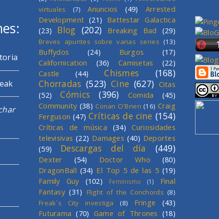
Anuncios
(49)
Arrested
virtuales
(7)
Development
(21)
Battestar Galactica
mes:
Blog
(202)
(23)
Breaking Bad
(29)
Breves apuntes sobre varias series
(13)
Buffydos
(24)
Burgos
(17)
toria
Californication
(36)
Camisetas
(22)
Chismes
(168)
Castle
(44)
Chorradas
(523)
Cine
(627)
reak
Citas
Cómics
(396)
(52)
Comida
(45)
Community
(38)
Craig
Conan O'Brien
(16)
char
Críticas de cine
(154)
Ferguson
(47)
Críticas de música
(34)
Curiosidades
televisivas
(22)
Damages
(40)
Deportes
Descargas del día
(449)
(59)
Dexter
(54)
Doctor Who
(80)
DragonBall
(34)
El Top 5 de las 5
(19)
Family Guy
(102)
Final
Feminismo
(1)
Fantasy
(31)
Flight of the Conchords
(8)
Fringe
(43)
Freak´s City investiga
(8)
Futurama
(70)
Game of Thrones
(18)