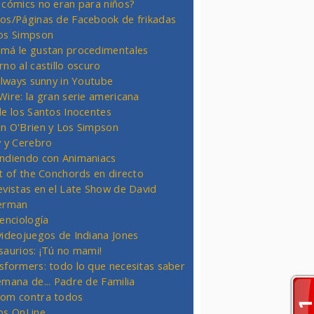
 cómics no eran para niños?
os/Páginas de Facebook de frikadas
os Simpson
má le gustan procedimentales
rno al castillo oscuro
 always sunny in Youtube
Wire: la gran serie americana
de los Santos Inocentes
n O'Brien y Los Simpson
y y Cerebro
ndiendo con Animaniacs
ht of the Conchords en directo
evistas en el Late Show de David
erman
ienciología
videojuegos de Indiana Jones
saurios: ¡Tú no mami!
sformers: todo lo que necesitas saber
emana de... Padre de Familia
om contra todos
os OnLine