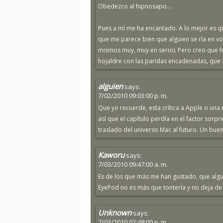
Obedezco al hipnosapo...
Pues a mí me ha encantado. A lo mejor es 
que me parece bien que alguien se ría en vo
mismos muy, muy en serio). Pero creo que h
hojaldre con las paridas encadenadas, que al
alguien
says:
7/02/2010 09:03:00 p. m.
Que yo recuerde, esta crítica a Apple o una
así que el capítulo perdía en el factor sor
traslado del universo Mac al futuro. Un buen
Kaworu
says:
7/03/2010 09:47:00 a. m.
Es de los que más me han gustado, que algui
EyePod no es más que tontería y no deja de 
Unknown
says:
7/03/2010 02:48:00 p. m.