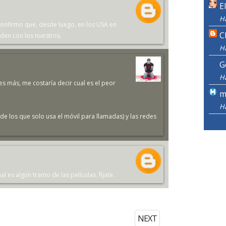
E
H
onfirmo que, desde luego, en los USA en
C
den con los nuestros.
H
G
H
es más, me costaría decir cual es el peor
m
H
 de los que solo usa el móvil para llamadas) y las redes
al es algún tramo de las películas, fíjate.
NEXT