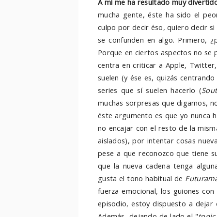
A mí me ha resultado muy divertido
mucha gente, éste ha sido el peor
culpo por decir éso, quiero decir 
se confunden en algo. Primero, ¿p
Porque en ciertos aspectos no se
centra en criticar a Apple, Twitt
suelen (y ése es, quizás centrando
series que sí suelen hacerlo (
Sou
muchas sorpresas que digamos, no 
éste argumento es que yo nunca he
no encajar con el resto de la mis
aislados), por intentar cosas nuev
pese a que reconozco que tiene su
que la nueva cadena tenga alguna 
gusta el tono habitual de
Futuram
fuerza emocional, los guiones con 
episodio, estoy dispuesto a dejar 
Además, dejando de lado el "
topi