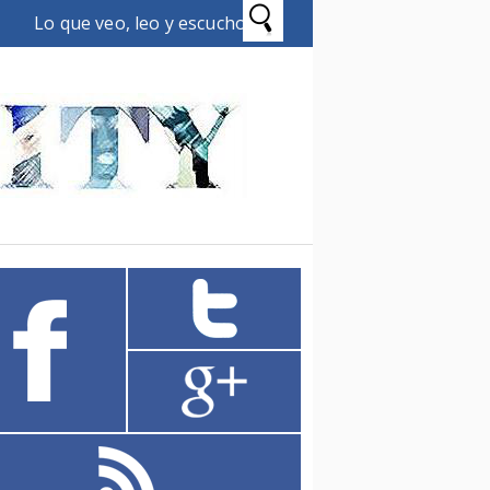
Lo que veo, leo y escucho