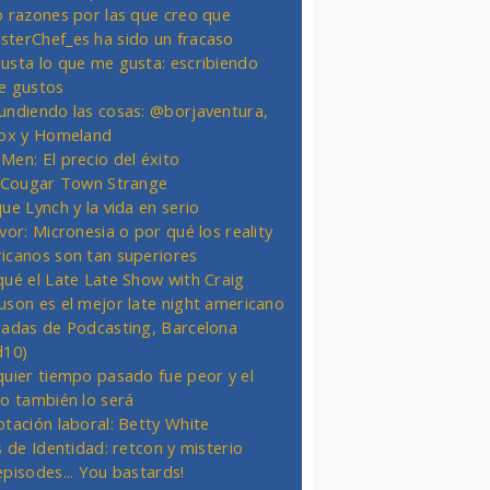
o razones por las que creo que
terChef_es ha sido un fracaso
usta lo que me gusta: escribiendo
e gustos
undiendo las cosas: @borjaventura,
Fox y Homeland
Men: El precio del éxito
t Cougar Town Strange
ue Lynch y la vida en serio
vor: Micronesia o por qué los reality
icanos son tan superiores
qué el Late Late Show with Craig
uson es el mejor late night americano
nadas de Podcasting, Barcelona
d10)
quier tiempo pasado fue peor y el
ro también lo será
otación laboral: Betty White
s de Identidad: retcon y misterio
episodes... You bastards!