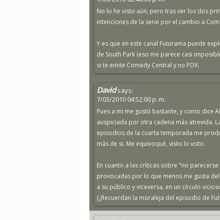
No lo he visto aún, pero tras ver los dos pr
intenciones de la serie por el cambio a Com
Y es que en este canal Futurama puede explota
de South Park (eso me parece casi imposibl
si te emite Comedy Central y no FOX.
David
says:
7/03/2010 04:52:00 p. m.
Pues a mi me gustó bastante, y como dice A
auspiciada por otra cadena más atrevida. La
episodios de la cuarta temporada me produ
más de si. Me equivoqué, visto lo visto.
En cuanto a las críticas sobre "no parecerse
provocadas por lo que menos me gusta del 
a su público y viceversa, en un círculo vici
(¿Recuerdan la moraleja del episodio de Fu