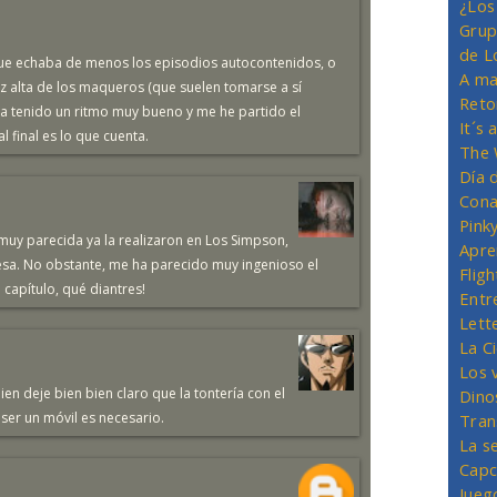
¿Los
Grup
de L
que echaba de menos los episodios autocontenidos, o
A ma
z alta de los maqueros (que suelen tomarse a sí
Reto
a tenido un ritmo muy bueno y me he partido el
It´s
 final es lo que cuenta.
The 
Día 
Cona
Pink
 muy parecida ya la realizaron en Los Simpson,
Apre
presa. No obstante, me ha parecido muy ingenioso el
Flig
 capítulo, qué diantres!
Entr
Lett
La C
Los 
en deje bien bien claro que la tontería con el
Dino
ser un móvil es necesario.
Tran
La s
Capc
Jueg