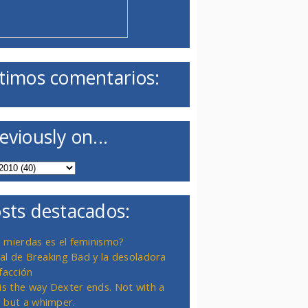
timos comentarios:
eviously on...
sts destacados:
 mierdas es el feminismo?
inal de Breaking Bad y la desoladora
facción
 is the way Dexter ends. Not with a
 but a whimper.