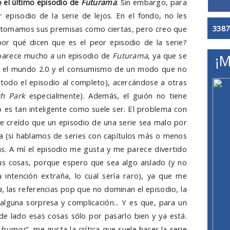
 el último episodio de
Futurama
. Sin embargo, para
 episodio de la serie de lejos. En el fondo, no les
3387
si tomamos sus premisas como ciertas, pero creo que
or qué dicen que es el peor episodio de la serie?
 parece mucho a un episodio de
Futurama
, ya que se
¡M
er, el mundo 2.0 y el consumismo de un modo que no
 todo el episodio al completo), acercándose a otras
th Park
especialmente). Además, el guión no tiene
es tan inteligente como suele ser. El problema con
 creído que un episodio de una serie sea malo por
ma (si hablamos de series con capítulos más o menos
as. A mí el episodio me gusta y me parece divertido
s cosas, porque espero que sea algo aislado (y no
intención extraña, lo cual sería raro), ya que me
a
, las referencias pop que no dominan el episodio, la
alguna sorpresa y complicación... Y es que, para un
de lado esas cosas sólo por pasarlo bien y ya está.
c humor
", me gusta la crítica que suele hacer la serie