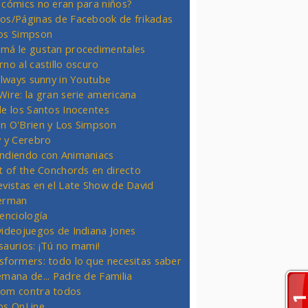
 cómics no eran para niños?
os/Páginas de Facebook de frikadas
os Simpson
má le gustan procedimentales
rno al castillo oscuro
 always sunny in Youtube
Wire: la gran serie americana
de los Santos Inocentes
n O'Brien y Los Simpson
y y Cerebro
ndiendo con Animaniacs
ht of the Conchords en directo
evistas en el Late Show de David
erman
ienciología
videojuegos de Indiana Jones
saurios: ¡Tú no mami!
sformers: todo lo que necesitas saber
emana de... Padre de Familia
om contra todos
os OnLine