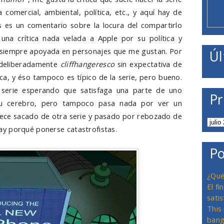
comercial, ambiental, política, etc., y aquí hay de
 es un comentario sobre la locura del compartirlo
una crítica nada velada a Apple por su política y
 siempre apoyada en personajes que me gustan. Por
Úl
s deliberadamente
cliffhangeresco
sin expectativa de
ca, y éso tampoco es típico de la serie, pero bueno.
serie esperando que satisfaga una parte de uno
Pr
su cerebro, pero tampoco pasa nada por ver un
ece sacado de otra serie y pasado por rebozado de
y porqué ponerse catastrofistas.
Po
¿Qué
El f
satis
This
bang