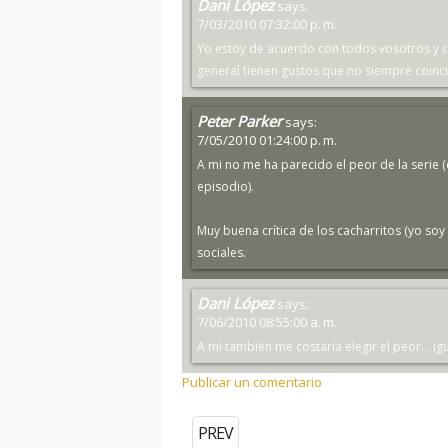
Dani López
says:
7/03/2010 07:32:00 p. m.
Yo estoy de acuerdo con todos vosotros y c
general tienen gustos que no siempre coinci
Peter Parker
says:
7/05/2010 01:24:00 p. m.
A mi no me ha parecido el peor de la serie (
episodio).
Muy buena crítica de los cacharritos (yo soy
sociales.
Dani López
says:
7/06/2010 08:55:00 a. m.
A mí también me costaría elegir el peor... igu
Publicar un comentario
PREV