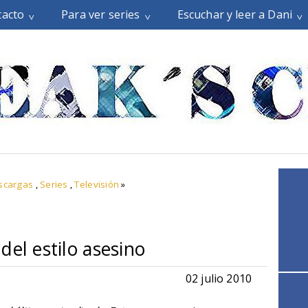
tacto
Para ver series
Escuchar y leer a Dani
scargas
,
Series
,
Televisión
»
del estilo asesino
02 julio 2010