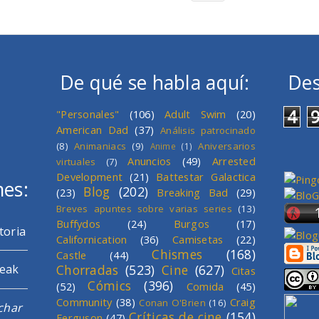
De qué se habla aquí:
Des
4
"Personales"
(106)
Adult Swim
(20)
American Dad
(37)
Análisis patrocinado
(8)
Animaniacs
(9)
Aniversarios
Anime
(1)
Anuncios
(49)
Arrested
virtuales
(7)
Development
(21)
Battestar Galactica
mes:
Blog
(202)
(23)
Breaking Bad
(29)
Breves apuntes sobre varias series
(13)
Buffydos
(24)
Burgos
(17)
toria
Californication
(36)
Camisetas
(22)
Chismes
(168)
Castle
(44)
Chorradas
(523)
Cine
(627)
reak
Citas
Cómics
(396)
(52)
Comida
(45)
Community
(38)
Craig
Conan O'Brien
(16)
char
Críticas de cine
(154)
Ferguson
(47)