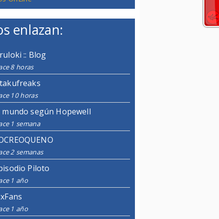
s enlazan:
ruloki :: Blog
ace 8 horas
takufreaks
ace 10 horas
l mundo según Hopewell
ace 1 semana
OCREOQUENO
ace 2 semanas
pisodio Piloto
ace 1 año
ixFans
ace 1 año