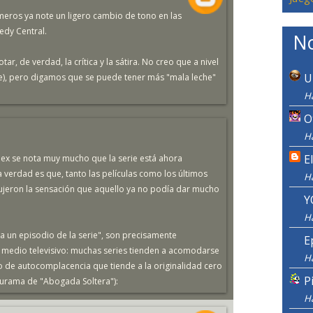
imeros ya note un ligero cambio de tono en las
edy Central.
No
r, de verdad, la crítica y la sátira. No creo que a nivel
U
e), pero digamos que se puede tener más "mala leche"
H
O
H
E
lex se nota muy mucho que la serie está ahora
 verdad es que, tanto las películas como los últimos
H
jeron la sensación que aquello ya no podía dar mucho
Y
H
 a un episodio de la serie", son precisamente
E
medio televisivo: muchas series tienden a acomodarse
H
oso de autocomplacencia que tiende a la originalidad cero
P
turama de "Abogada Soltera"):
H