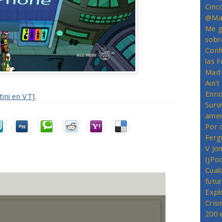
Cinc
@Mas
Me g
sobr
Conf
las 
Mad 
Ain’
Enriq
ini en VT]
.
Survi
amer
Por 
Ferg
V Jo
(jPo
Cual
futu
Expl
Crisi
200 