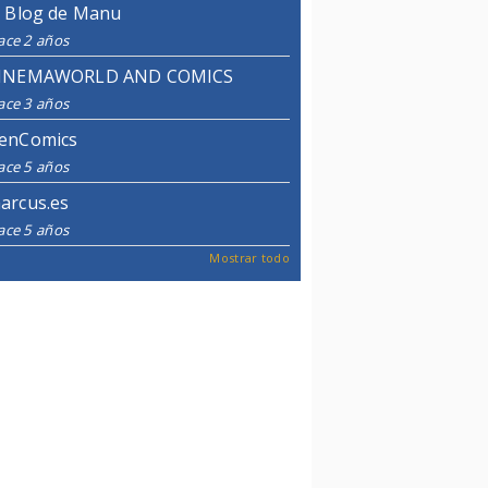
l Blog de Manu
ace 2 años
INEMAWORLD AND COMICS
ace 3 años
enComics
ace 5 años
arcus.es
ace 5 años
Mostrar todo