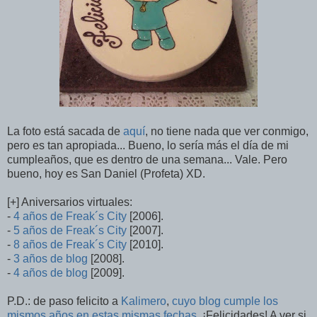
La foto está sacada de
aquí
, no tiene nada que ver conmigo,
pero es tan apropiada... Bueno, lo sería más el día de mi
cumpleaños, que es dentro de una semana... Vale. Pero
bueno, hoy es San Daniel (Profeta) XD.
[+] Aniversarios virtuales:
-
4 años de Freak´s City
[2006].
-
5 años de Freak´s City
[2007].
-
8 años de Freak´s City
[2010].
-
3 años de blog
[2008].
-
4 años de blog
[2009].
P.D.: de paso felicito a
Kalimero
,
cuyo blog cumple los
mismos años en estas mismas fechas
. ¡Felicidades! A ver si