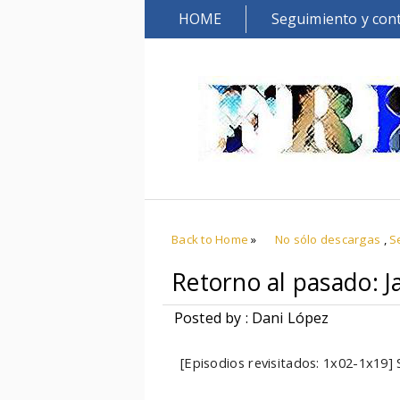
HOME
Seguimiento y con
Back to Home
»
No sólo descargas
,
S
Retorno al pasado: Jac
Posted by : Dani López
[Episodios revisitados: 1x02-1x19] S