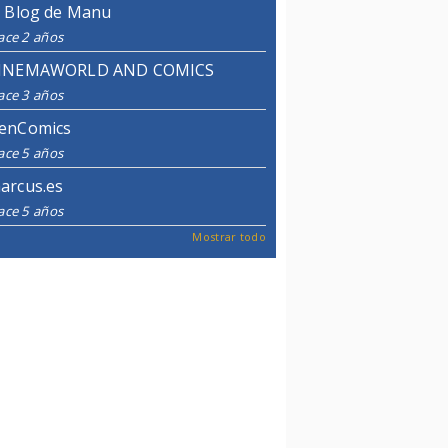
l Blog de Manu
ace 2 años
INEMAWORLD AND COMICS
ace 3 años
enComics
ace 5 años
arcus.es
ace 5 años
Mostrar todo