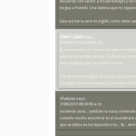
Recuerdo con cariño a los personajes y las
tregua a Friends. Una lástima que no sigui
Esta vez me la veré en ingléh, como debe ser!
Dani López
says:
6/25/2010 12:29:00 p. m.
Sí, es una pena. Yo reconozco que me enganc
cuando se terminó tan así. Ya me dirás, pero
hará, aunque igual de distinta forma.
Y lo de verlo en inglés: of course, es la form
nostálgico fuera completo y como la vi dobl
Shakoso
says:
7/08/2010 08:30:00 a. m.
excelente serie... también la estoy volviendo 
costado mucho encontrar es el soundtrack d
que se utiliza en los episodios no... 8(... a