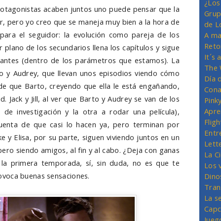
¿Los
protagonistas acaben juntos uno puede pensar que la
Grup
r, pero yo creo que se maneja muy bien a la hora de
de L
para el seguidor: la evolución como pareja de los
A ma
Reto
 plano de los secundarios llena los capítulos y sigue
It´s
santes (dentro de los parámetros que estamos). La
The 
 y Audrey, que llevan unos episodios viendo cómo
Día 
de que Barto, creyendo que ella le está engañando,
Cona
. Jack y Jill, al ver que Barto y Audrey se van de los
Pink
Apre
e investigación y la otra a rodar una película),
Flig
cuenta de que casi lo hacen ya, pero terminan por
Entr
 y Elisa, por su parte, siguen viviendo juntos en un
Lett
ero siendo amigos, al fin y al cabo. ¿Deja con ganas
La C
la primera temporada, sí, sin duda, no es que te
Los 
ovoca buenas sensaciones.
Dino
Tran
La s
Capc
Jueg