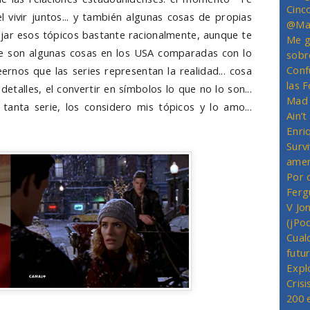
Cinc
el vivir juntos... y también algunas cosas de propias
@Mas
jar esos tópicos bastante racionalmente, aunque te
Me g
ue son algunas cosas en los USA comparadas con lo
sobr
Conf
ernos que las series representan la realidad... cosa
las 
 detalles, el convertir en símbolos lo que no lo son...
Mad 
tanta serie, los considero mis tópicos y lo amo...
Ain’
Enriq
Survi
amer
Por 
Ferg
V Jo
(jPo
Cual
futu
Expl
Crisi
200 