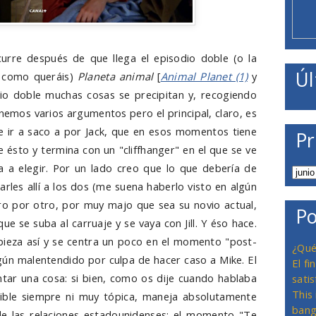
urre después de que llega el episodio doble (o la
Úl
s, como queráis)
Planeta animal
[
Animal Planet (1)
y
dio doble muchas cosas se precipitan y, recogiendo
nemos varios argumentos pero el principal, claro, es
r e ir a saco a por Jack, que en esos momentos tiene
Pr
 ésto y termina con un "cliffhanger" en el que se ve
 a elegir. Por un lado creo que lo que debería de
jarles allí a los dos (me suena haberlo visto en algún
ro por otro, por muy majo que sea su novio actual,
Po
que se suba al carruaje y se vaya con Jill. Y éso hace.
ieza así y se centra un poco en el momento "post-
¿Qué
gún malentendido por culpa de hacer caso a Mike. El
El f
ar una cosa: si bien, como os dije cuando hablaba
satis
This
cible siempre ni muy tópica, maneja absolutamente
bang
de las relaciones estadounidenses: el momento "Te