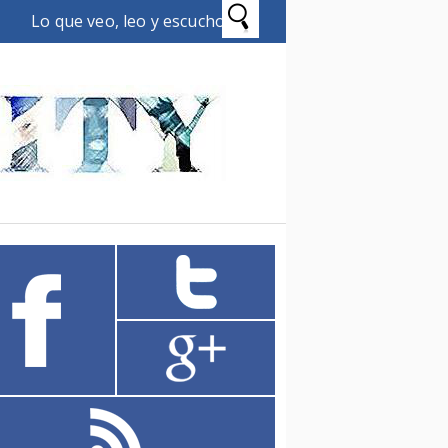
Lo que veo, leo y escucho