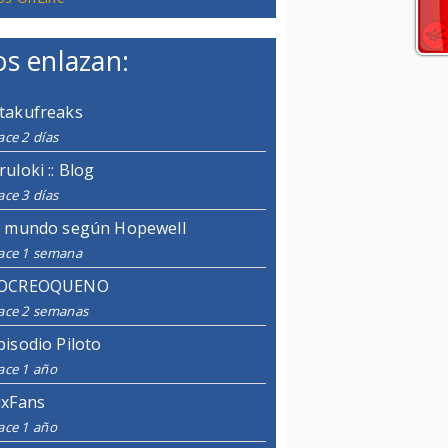
s enlazan:
takufreaks
ce 2 días
ruloki :: Blog
ce 3 días
l mundo según Hopewell
ace 1 semana
OCREOQUENO
ace 2 semanas
pisodio Piloto
ace 1 año
ixFans
ace 1 año