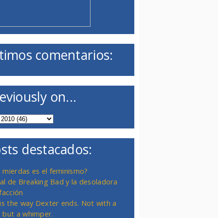
timos comentarios:
eviously on...
sts destacados:
 mierdas es el feminismo?
inal de Breaking Bad y la desoladora
facción
 is the way Dexter ends. Not with a
 but a whimper.