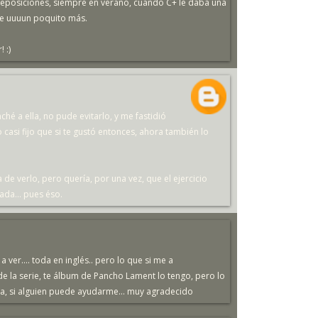
 reposiciones, siempre en verano, cuando C+ le daba una
ese uuuun poquito más.
 :)
hé a ella, no pude evitarlo, y me fastidió
 casi fijo que si te gustó entonces, ahora también lo
a de verlo, pero quería, por una vez, que el ejercicio
ada... pues éso.
a ver.... toda en inglés.. pero lo que si me a
e la serie, te álbum de Pancho Lament lo tengo, pero lo
hora, si alguien puede ayudarme... muy agradecido