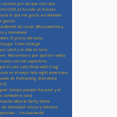
o razones por las que creo que
terChef_es ha sido un fracaso
usta lo que me gusta: escribiendo
e gustos
undiendo las cosas: @borjaventura,
Fox y Homeland
Men: El precio del éxito
t Cougar Town Strange
ue Lynch y la vida en serio
vor: Micronesia o por qué los reality
icanos son tan superiores
qué el Late Late Show with Craig
uson es el mejor late night americano
nadas de Podcasting, Barcelona
d10)
quier tiempo pasado fue peor y el
ro también lo será
otación laboral: Betty White
s de Identidad: retcon y misterio
episodes... You bastards!