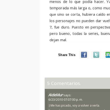
menos de lo que podía hacer. Ya
temporada más larga o, como mucho
que sino se corta, hubiera caído e
los personajes no pueden dar vuel
7, fue duro. Puesto en perspecti
pero bueno, todas la series, buen
dejan mal.
Share This
5 Comentarios.
AideMur
says:
6/23/2010 07:07:00 p. m.
:) Me has picado, voy a volver a verla.