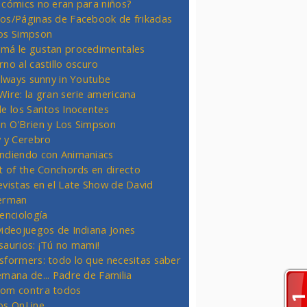
 cómics no eran para niños?
os/Páginas de Facebook de frikadas
os Simpson
má le gustan procedimentales
rno al castillo oscuro
 always sunny in Youtube
Wire: la gran serie americana
de los Santos Inocentes
n O'Brien y Los Simpson
y y Cerebro
ndiendo con Animaniacs
ht of the Conchords en directo
evistas en el Late Show de David
erman
ienciología
videojuegos de Indiana Jones
saurios: ¡Tú no mami!
sformers: todo lo que necesitas saber
emana de... Padre de Familia
om contra todos
os OnLine