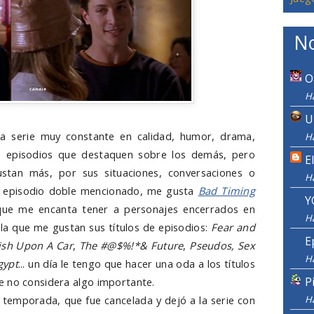
No
O
Ha
U
a serie muy constante en calidad, humor, drama,
Ha
os episodios que destaquen sobre los demás, pero
E
stan más, por sus situaciones, conversaciones o
H
el episodio doble mencionado, me gusta
Bad Timing
Y
que me encanta tener a personajes encerrados en
H
de la que me gustan sus títulos de episodios:
Fear and
E
sh Upon A Car
,
The #@$%!*& Future
,
Pseudos, Sex
H
gypt
... un día le tengo que hacer una oda a los títulos
P
e no considera algo importante.
H
 temporada, que fue cancelada y dejó a la serie con