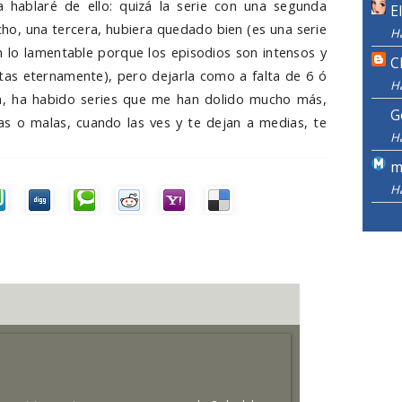
 hablaré de ello: quizá la serie con una segunda
E
, una tercera, hubiera quedado bien (es una serie
H
n lo lamentable porque los episodios son intensos y
C
tas eternamente), pero dejarla como a falta de 6 ó
H
va, ha habido series que me han dolido mucho más,
G
as o malas, cuando las ves y te dejan a medias, te
H
m
H