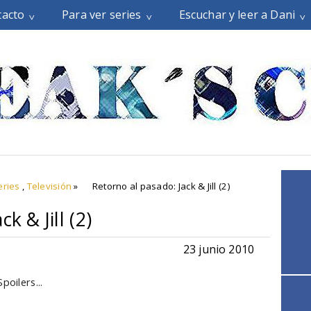
tacto
Para ver series
Escuchar y leer a Dani
eries
,
Televisión
»
Retorno al pasado: Jack & Jill (2)
k & Jill (2)
23 junio 2010
poilers...