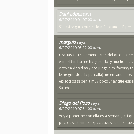
Dani López
says:
6/27/2010 04:07:00 p. m.
Sí, casi seguro que es lo más grande :P pe
marguis
says:
6/27/2010 05:32:00 p. m.
Gracias a tu recomendacion del otro dia he 
A mi el final si me ha gustado, y mucho, qu
visto en dos dias y eso juega a mi favor) y
le he gritado a la pantalla) me encantan los 
episodios saben a muy poco ¿hay que espera
Saludos.
Diego del Pozo
says:
6/27/2010 07:51:00 p. m.
Voy a ponerme con ella esta semana, así qu
poco las altísimas expectativas con las que 