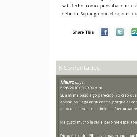
satisfecho como pensaba que est
debería. Supongo que el caso es qu
Share This
5 Comentarios.
Mauro
says:
6/26/2010 09:29:00 p. m.
Si, a mi me pasó algo parecido. Yo creo que
episodios juega en su contra, porque es c
autoconclusivos con criminales/perturbados a
Me gustó mucho la serie, pero me esperaba o
Dicho ésto, Idris Elba es lo más grande que 