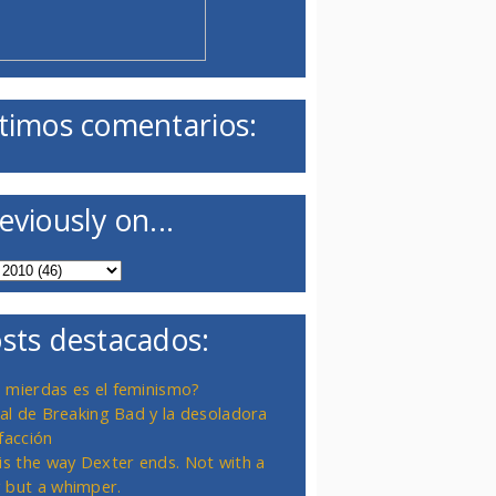
timos comentarios:
eviously on...
sts destacados:
 mierdas es el feminismo?
inal de Breaking Bad y la desoladora
facción
 is the way Dexter ends. Not with a
 but a whimper.