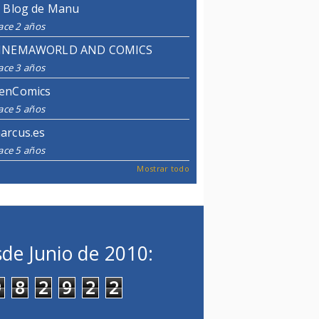
l Blog de Manu
ace 2 años
INEMAWORLD AND COMICS
ace 3 años
enComics
ace 5 años
arcus.es
ace 5 años
Mostrar todo
de Junio de 2010:
9
8
2
9
2
2