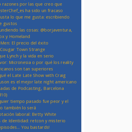
o razones por las que creo que
terChef_es ha sido un fracaso
usta lo que me gusta: escribiendo
e gustos
undiendo las cosas: @borjaventura,
Fox y Homeland
Men: El precio del éxito
t Cougar Town Strange
ue Lynch y la vida en serio
vor: Micronesia o por qué los reality
icanos son tan superiores
qué el Late Late Show with Craig
uson es el mejor late night americano
nadas de Podcasting, Barcelona
d10)
quier tiempo pasado fue peor y el
ro también lo será
otación laboral: Betty White
s de Identidad: retcon y misterio
episodes... You bastards!