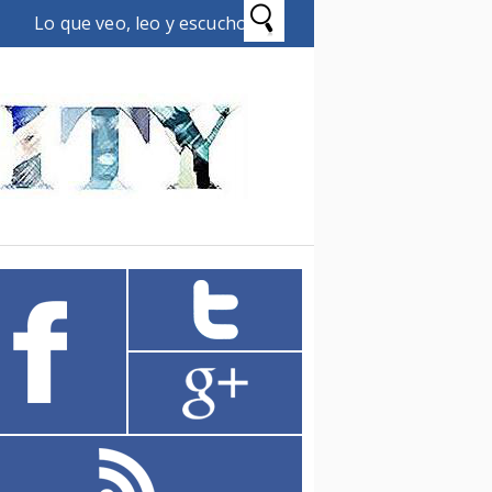
Lo que veo, leo y escucho