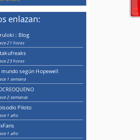
s enlazan:
ruloki :: Blog
ace 21 horas
takufreaks
ace 23 horas
l mundo según Hopewell
ace 1 semana
OCREOQUENO
ace 2 semanas
pisodio Piloto
ace 1 año
ixFans
ace 1 año