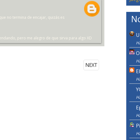
No
 que no termina de encajar, quizás es
U
omendando, pero me alegro de que sirva para algo XD
H
O
H
NEXT
E
H
Y
H
E
H
P
H