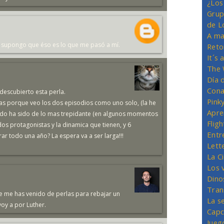
¿Los
Grup
de L
A ma
ro supongo que éso es lo que me pasó a mí.
Reto
It´s
The 
Día 
Cona
descubierto esta perla.
Pink
izas porque veo los dos episodios como uno solo, (la he
Apre
 todo ha sido de lo mas trepidante (en algunos momentos
Flig
dos protagonistas y la dinamica que tienen, y 6
Entr
r todo una año? La espera va a ser larga!!!
Lett
La C
Los 
Dino
Tran
e me has venido de perlas para rebajar un
La s
voy a por Luther.
Capc
Jueg