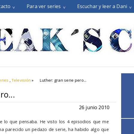
tacto
Para ver series
Escuchar y leer a Dani
eries
,
Televisión
»
Luther: gran serie pero...
ro...
26 junio 2010
e lo que pensaba. He visto los 4 episodios que me
ha parecido un pedazo de serie, ha habido algo que