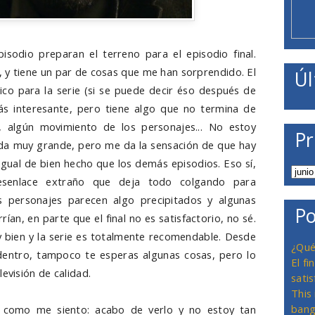
isodio preparan el terreno para el episodio final.
 y tiene un par de cosas que me han sorprendido. El
Úl
ico para la serie (si se puede decir éso después de
ás interesante, pero tiene algo que no termina de
s, algún movimiento de los personajes... No estoy
Pr
da muy grande, pero me da la sensación de que hay
igual de bien hecho que los demás episodios. Eso sí,
esenlace extraño que deja todo colgando para
s personajes parecen algo precipitados y algunas
Po
ían, en parte que el final no es satisfactorio, no sé.
 bien y la serie es totalmente recomendable. Desde
¿Qué
dentro, tampoco te esperas algunas cosas, pero lo
El f
evisión de calidad.
satis
This
bang
í como me siento: acabo de verlo y no estoy tan