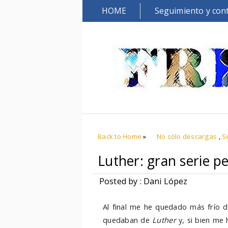
HOME
Seguimiento y con
Back to Home
»
No sólo descargas
,
S
Luther: gran serie pe
Posted by : Dani López
Al final me he quedado más frío d
quedaban de
Luther
y, si bien me 