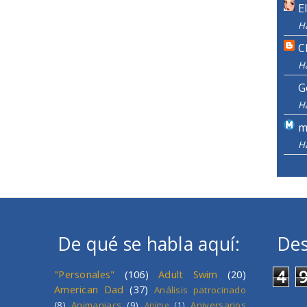
E
H
C
H
G
H
m
H
De qué se habla aquí:
Des
4
"Personales"
(106)
Adult Swim
(20)
American Dad
(37)
Análisis patrocinado
(8)
Animaniacs
(9)
Aniversarios
Anime
(1)