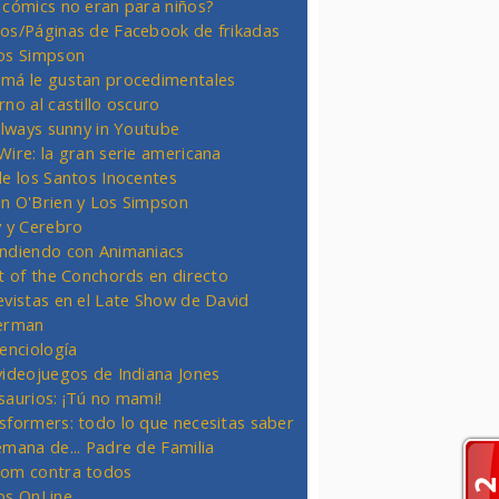
 cómics no eran para niños?
os/Páginas de Facebook de frikadas
os Simpson
má le gustan procedimentales
rno al castillo oscuro
 always sunny in Youtube
Wire: la gran serie americana
de los Santos Inocentes
n O'Brien y Los Simpson
y y Cerebro
ndiendo con Animaniacs
ht of the Conchords en directo
evistas en el Late Show de David
erman
ienciología
videojuegos de Indiana Jones
saurios: ¡Tú no mami!
sformers: todo lo que necesitas saber
emana de... Padre de Familia
om contra todos
os OnLine