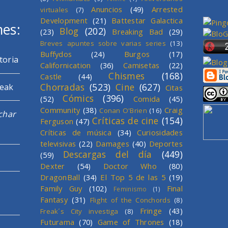
Anuncios
(49)
Arrested
virtuales
(7)
Development
(21)
Battestar Galactica
mes:
Blog
(202)
(23)
Breaking Bad
(29)
Breves apuntes sobre varias series
(13)
Buffydos
(24)
Burgos
(17)
toria
Californication
(36)
Camisetas
(22)
Chismes
(168)
Castle
(44)
Chorradas
(523)
Cine
(627)
reak
Citas
Cómics
(396)
(52)
Comida
(45)
Community
(38)
Craig
Conan O'Brien
(16)
char
Críticas de cine
(154)
Ferguson
(47)
Críticas de música
(34)
Curiosidades
televisivas
(22)
Damages
(40)
Deportes
Descargas del día
(449)
(59)
Dexter
(54)
Doctor Who
(80)
DragonBall
(34)
El Top 5 de las 5
(19)
Family Guy
(102)
Final
Feminismo
(1)
Fantasy
(31)
Flight of the Conchords
(8)
Fringe
(43)
Freak´s City investiga
(8)
Futurama
(70)
Game of Thrones
(18)