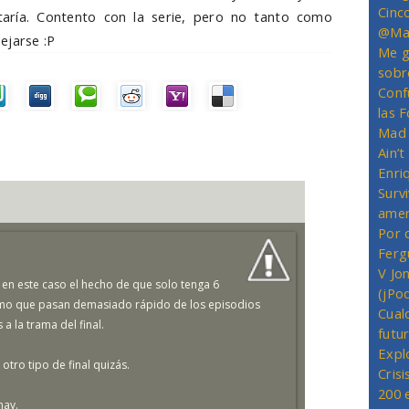
Cinc
aría. Contento con la serie, pero no tanto como
@Mas
ejarse :P
Me g
sobr
Conf
las 
Mad 
Ain’
Enriq
Survi
amer
Por 
Ferg
V Jo
 en este caso el hecho de que solo tenga 6
(jPo
omo que pasan demasiado rápido de los episodios
Cual
 la trama del final.
futu
Expl
tro tipo de final quizás.
Crisi
200 
hay.