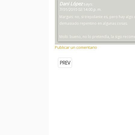
Dani López
says:
7/01/2010 02:14:00 p. m.
Marguis: no, si trepidante es, pero hay algo
demasiado repentino en algunas cosas.
Molti: bueno, no lo pretendía, la sigo rec
Publicar un comentario
PREV