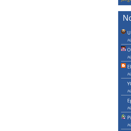
No
U
Ha
O
Ha
E
H
Y
H
E
H
P
H