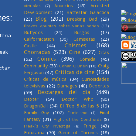
Anuncios
(49)
Arrested
virtuales
(7)
Development
(21)
Battestar Galactica
mes:
Blog
(202)
(23)
Breaking Bad
(29)
Breves apuntes sobre varias series
(13)
Buffydos
(24)
Burgos
(17)
toria
Californication
(36)
Camisetas
(22)
Chismes
(168)
Castle
(44)
Chorradas
(523)
Cine
(627)
reak
Citas
Cómics
(396)
(52)
Comida
(45)
Community
(38)
Craig
Conan O'Brien
(16)
char
Críticas de cine
(154)
Ferguson
(47)
Críticas de música
(34)
Curiosidades
televisivas
(22)
Damages
(40)
Deportes
Descargas del día
(449)
(59)
Dexter
(54)
Doctor Who
(80)
DragonBall
(34)
El Top 5 de las 5
(19)
Family Guy
(102)
Final
Feminismo
(1)
Fantasy
(31)
Flight of the Conchords
(8)
Fringe
(43)
Freak´s City investiga
(8)
Futurama
(70)
Game of Thrones
(18)