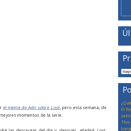
Úl
Pr
Po
¿Qué
ir
el meme de Adri sobre
Lost
, pero esta semana, de
El f
 mejores momentos de la serie.
satis
This
bang
dré las descargas del día y, después, añadiré
Lost
,