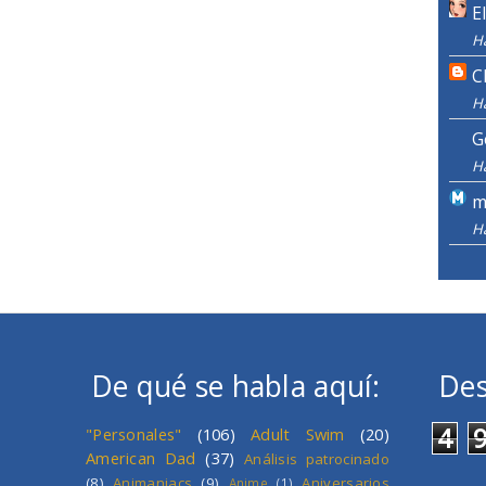
E
H
C
H
G
H
m
H
De qué se habla aquí:
Des
4
"Personales"
(106)
Adult Swim
(20)
American Dad
(37)
Análisis patrocinado
(8)
Animaniacs
(9)
Aniversarios
Anime
(1)