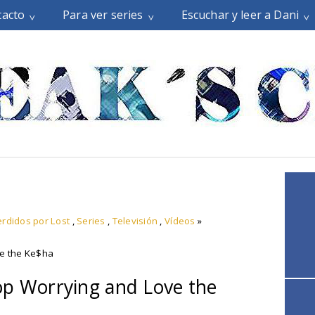
tacto
Para ver series
Escuchar y leer a Dani
rdidos por Lost
,
Series
,
Televisión
,
Vídeos
»
ve the Ke$ha
op Worrying and Love the