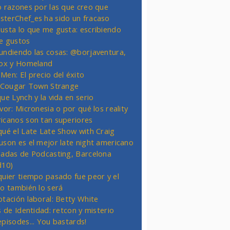
o razones por las que creo que
terChef_es ha sido un fracaso
usta lo que me gusta: escribiendo
e gustos
undiendo las cosas: @borjaventura,
Fox y Homeland
Men: El precio del éxito
t Cougar Town Strange
ue Lynch y la vida en serio
vor: Micronesia o por qué los reality
icanos son tan superiores
qué el Late Late Show with Craig
uson es el mejor late night americano
nadas de Podcasting, Barcelona
d10)
quier tiempo pasado fue peor y el
ro también lo será
otación laboral: Betty White
s de Identidad: retcon y misterio
episodes... You bastards!