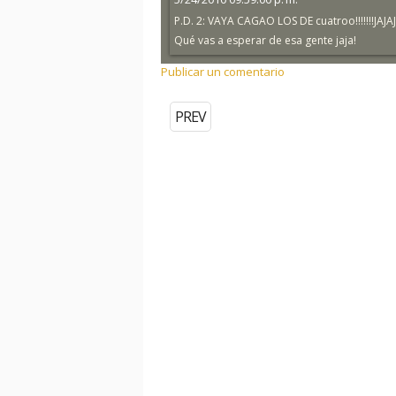
P.D. 2: VAYA CAGAO LOS DE cuatroo!!!!!!!JAJAJA
Qué vas a esperar de esa gente jaja!
Publicar un comentario
PREV