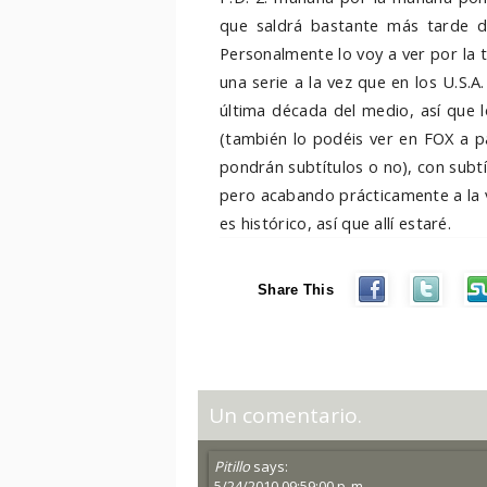
que saldrá bastante más tarde d
Personalmente lo voy a ver por la 
una serie a la vez que en los U.S.A
última década del medio, así que l
(también lo podéis ver en FOX a par
pondrán subtítulos o no), con subtí
pero acabando prácticamente a la 
es histórico, así que allí estaré.
Share This
Un comentario.
Pitillo
says:
5/24/2010 09:59:00 p. m.