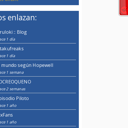
s enlazan:
ruloki :: Blog
ce 1 día
takufreaks
ce 1 día
l mundo según Hopewell
ace 1 semana
OCREOQUENO
ace 2 semanas
pisodio Piloto
ace 1 año
ixFans
ace 1 año