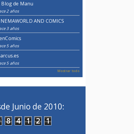
l Blog de Manu
ace 2 años
INEMAWORLD AND COMICS
ace 3 años
enComics
ace 5 años
arcus.es
ace 5 años
Mostrar todo
de Junio de 2010:
9
8
4
1
2
1