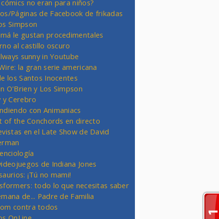
 cómics no eran para niños?
os/Páginas de Facebook de frikadas
os Simpson
má le gustan procedimentales
rno al castillo oscuro
 always sunny in Youtube
Wire: la gran serie americana
de los Santos Inocentes
n O'Brien y Los Simpson
y y Cerebro
ndiendo con Animaniacs
ht of the Conchords en directo
evistas en el Late Show de David
erman
ienciología
videojuegos de Indiana Jones
saurios: ¡Tú no mami!
sformers: todo lo que necesitas saber
emana de... Padre de Familia
om contra todos
os OnLine