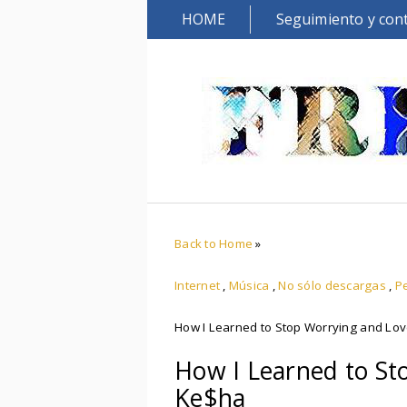
HOME
Seguimiento y con
Back to Home
»
Internet
,
Música
,
No sólo descargas
,
Pe
How I Learned to Stop Worrying and Lo
How I Learned to St
Ke$ha