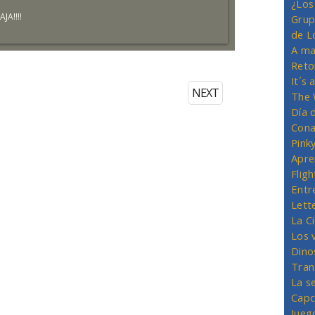
¿Los
JA!!!!
Grup
de L
A ma
Reto
It´s
NEXT
The 
Día 
Cona
Pink
Apre
Flig
Entr
Lett
La C
Los 
Dino
Tran
La s
Capc
Jueg