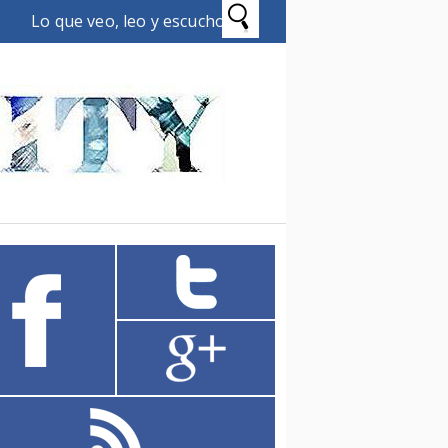
Lo que veo, leo y escucho