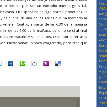
Cinc
e lo normal por ser un episodio muy largo y tal.
@Mas
televisión. En España no es algo normal poder seguir
Me g
. y es el final de una de las series que ha marcado la
sobr
o veré en Cuatro, a partir de las 6:30 de la mañana
Conf
las 
tir de las 6:00 de la mañana, pero no sé si al final
Mad 
tulos en español y sin anuncios, creo, por el retraso,
Ain’
vez. Puede sonar un poco exagerado, pero creo que
Enriq
Survi
amer
Por 
Ferg
V Jo
(jPo
Cual
futu
Expl
Crisi
200 