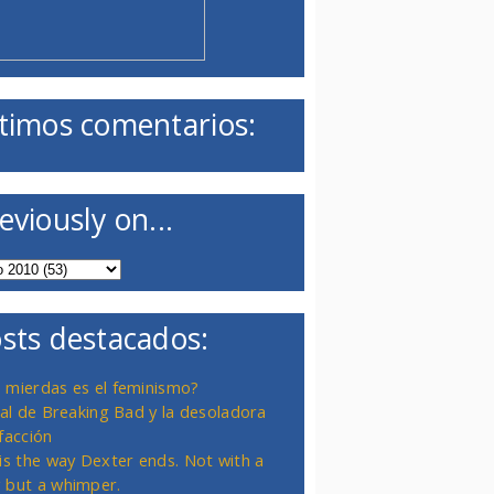
timos comentarios:
eviously on...
sts destacados:
 mierdas es el feminismo?
inal de Breaking Bad y la desoladora
facción
 is the way Dexter ends. Not with a
 but a whimper.