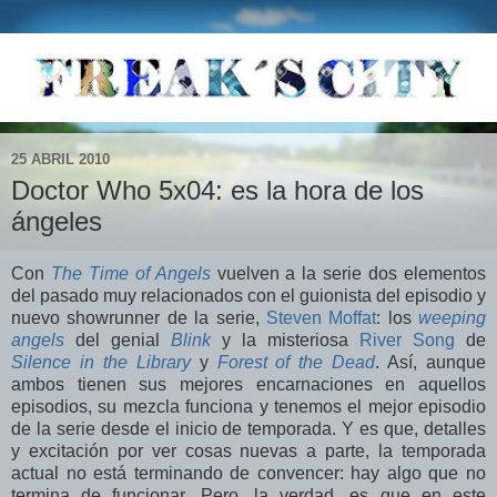
25 ABRIL 2010
Doctor Who 5x04: es la hora de los
ángeles
Con
The Time of Angels
vuelven a la serie dos elementos
del pasado muy relacionados con el guionista del episodio y
nuevo showrunner de la serie,
Steven Moffat
: los
weeping
angels
del genial
Blink
y la misteriosa
River Song
de
Silence in the Library
y
Forest of the Dead
. Así, aunque
ambos tienen sus mejores encarnaciones en aquellos
episodios, su mezcla funciona y tenemos el mejor episodio
de la serie desde el inicio de temporada. Y es que, detalles
y excitación por ver cosas nuevas a parte, la temporada
actual no está terminando de convencer: hay algo que no
termina de funcionar. Pero, la verdad, es que en este