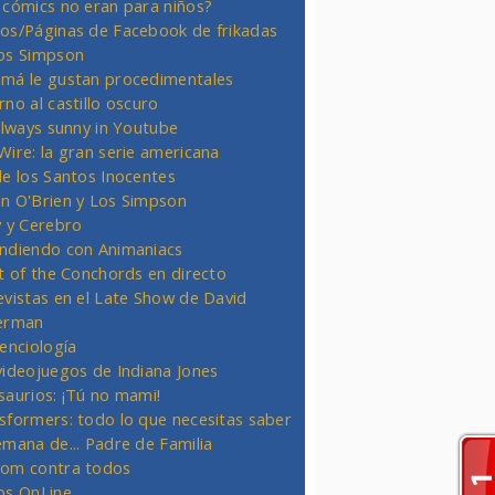
 cómics no eran para niños?
os/Páginas de Facebook de frikadas
os Simpson
má le gustan procedimentales
rno al castillo oscuro
 always sunny in Youtube
Wire: la gran serie americana
de los Santos Inocentes
n O'Brien y Los Simpson
y y Cerebro
ndiendo con Animaniacs
ht of the Conchords en directo
evistas en el Late Show de David
erman
ienciología
videojuegos de Indiana Jones
saurios: ¡Tú no mami!
sformers: todo lo que necesitas saber
emana de... Padre de Familia
om contra todos
os OnLine