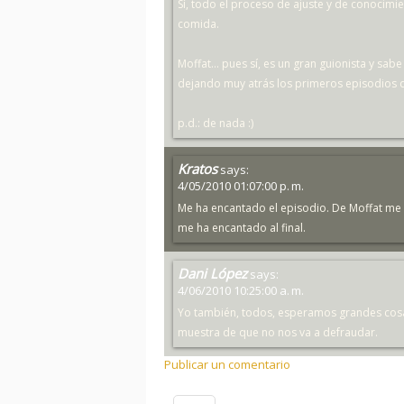
Sí, todo el proceso de ajuste y de conocimi
comida.
Moffat... pues sí, es un gran guionista y sa
dejando muy atrás los primeros episodios 
p.d.: de nada :)
Kratos
says:
4/05/2010 01:07:00 p. m.
Me ha encantado el episodio. De Moffat me
me ha encantado al final.
Dani López
says:
4/06/2010 10:25:00 a. m.
Yo también, todos, esperamos grandes cosas
muestra de que no nos va a defraudar.
Publicar un comentario