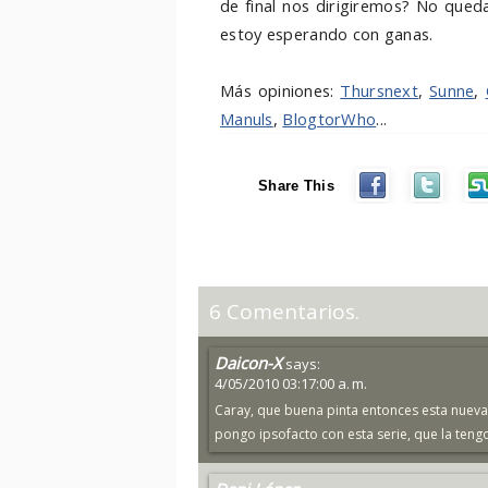
de final nos dirigiremos? No que
estoy esperando con ganas.
Más opiniones:
Thursnext
,
Sunne
,
Manuls
,
BlogtorWho
...
Share This
6 Comentarios.
Daicon-X
says:
4/05/2010 03:17:00 a. m.
Caray, que buena pinta entonces esta nueva
pongo ipsofacto con esta serie, que la te