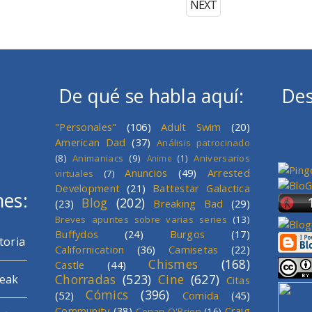
NEXT
De qué se habla aquí:
Des
"Personales"
(106)
Adult Swim
(20)
American Dad
(37)
Análisis patrocinado
(8)
Animaniacs
(9)
Aniversarios
Anime
(1)
Anuncios
(49)
Arrested
virtuales
(7)
Development
(21)
Battestar Galactica
mes:
Blog
(202)
(23)
Breaking Bad
(29)
Breves apuntes sobre varias series
(13)
Buffydos
(24)
Burgos
(17)
toria
Californication
(36)
Camisetas
(22)
Chismes
(168)
Castle
(44)
Chorradas
(523)
Cine
(627)
reak
Citas
Cómics
(396)
(52)
Comida
(45)
Community
(38)
Craig
Conan O'Brien
(16)