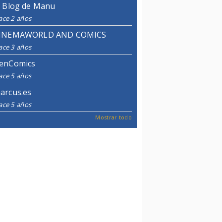
l Blog de Manu
ace 2 años
INEMAWORLD AND COMICS
ace 3 años
enComics
ace 5 años
arcus.es
ace 5 años
Mostrar todo