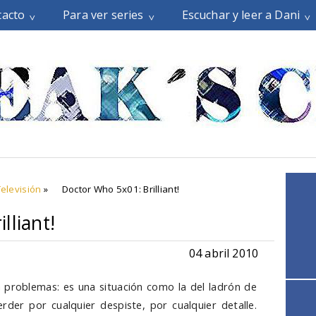
tacto
Para ver series
Escuchar y leer a Dani
Televisión
»
Doctor Who 5x01: Brilliant!
lliant!
04 abril 2010
ía problemas: es una situación como la del ladrón de
der por cualquier despiste, por cualquier detalle.