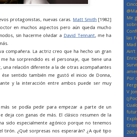
Cinc
@Mas
Me g
uevos protagonistas, nuevas caras.
Matt Smith
[1982]
sobr
octor en muchos aspectos pero aún queda mucho
Conf
modos, sin hacerme olvidar a
David Tennant
, me ha
las 
más.
Mad 
va compañera. La actriz creo que ha hecho un gran
Ain’
Enriq
 me ha sorprendido es el personaje, que tiene una
Survi
r, una relación diferente a la de otras acompañantes
amer
 ése sentido también me gustó el inicio de Donna,
Por 
ante y la interacción entre ambos puede ser muy
Ferg
V Jo
(jPo
Cual
co más se podía pedir para empezar a parte de un
futu
 que deja con ganas de más. El clásico resumen de la
Expl
, ha sido especialmente agónico porque no tenemos
Crisi
el tirón. ¿Qué sorpresas nos esperarán? ¿A qué tipo
200 