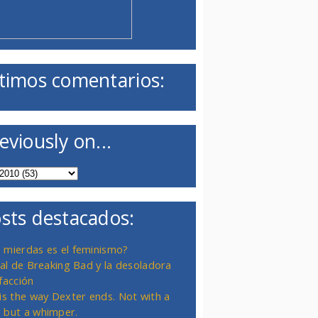
timos comentarios:
eviously on...
sts destacados:
 mierdas es el feminismo?
inal de Breaking Bad y la desoladora
facción
 is the way Dexter ends. Not with a
 but a whimper.