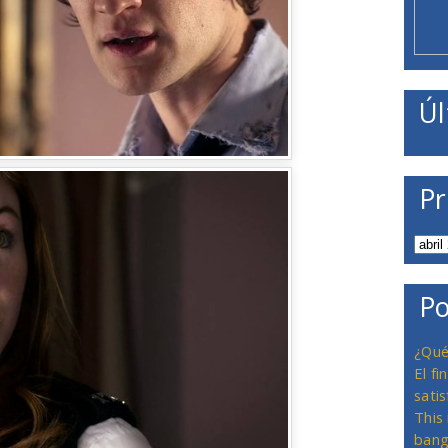
Úl
Pr
Po
¿Qué
El f
satis
This
bang