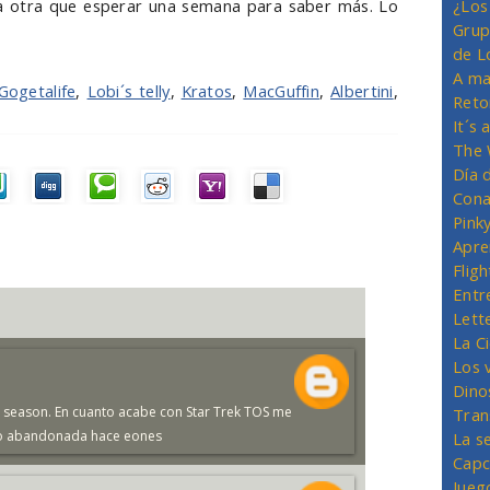
da otra que esperar una semana para saber más. Lo
¿Los
Grup
de L
A ma
Gogetalife
,
Lobi´s telly
,
Kratos
,
MacGuffin
,
Albertini
,
Reto
It´s
The 
Día 
Cona
Pink
Apre
Flig
Entr
Lett
La C
Los 
Dino
 season. En cuanto acabe con Star Trek TOS me
Tran
ngo abandonada hace eones
La s
Capc
Jueg