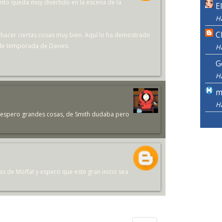
ento queda muy divertido en la escena de la
E
H
C
be hacer ciertas cosas muy bien. Aquí lo ha demostrado
de temporada de Davies.
H
G
H
m
H
 espero grandes cosas, de Smith dudaba pero
 de Moffat y espero que este gran inicio sea