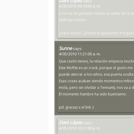
Dani López
says:
4/05/2010 09:10:00 a. m.
A mí me ha gustado mucho la vuelta de la se
disfrutar mucho.
¿Hace eones? ¿Dónde te quedaste? Porque 
Sunne
says:
4/05/2010 11:21:00 a. m.
Que razón tienes, la relación empieza mucho
Este Moffat es un crack, porque el guión m
puede aterrar a los niños, esa puerta oculta e
Esas cosas acaban siendo momentos míticos
mola, pero sin olvidar a Tennant), nos va a 
El momento hambre ha sido buenisimo.
pd: gracias x el link :)
Dani López
says:
4/05/2010 12:21:00 p. m.