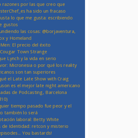
o razones por las que creo que
terChef_es ha sido un fracaso
usta lo que me gusta: escribiendo
e gustos
undiendo las cosas: @borjaventura,
Fox y Homeland
Men: El precio del éxito
t Cougar Town Strange
ue Lynch y la vida en serio
vor: Micronesia o por qué los reality
icanos son tan superiores
qué el Late Late Show with Craig
uson es el mejor late night americano
nadas de Podcasting, Barcelona
d10)
quier tiempo pasado fue peor y el
ro también lo será
otación laboral: Betty White
s de Identidad: retcon y misterio
episodes... You bastards!