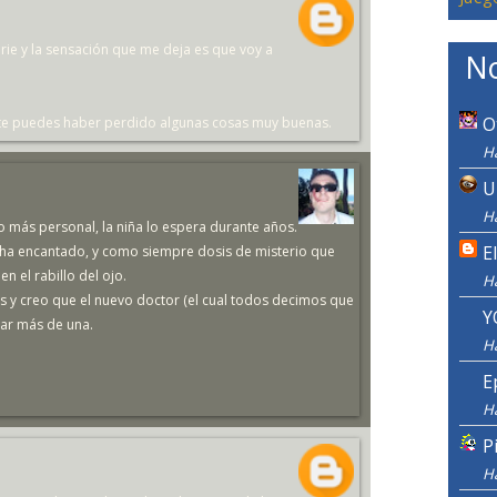
rie y la sensación que me deja es que voy a
No
O
te puedes haber perdido algunas cosas muy buenas.
Ha
U
Ha
 más personal, la niña lo espera durante años.
E
e ha encantado, y como siempre dosis de misterio que
n el rabillo del ojo.
H
 y creo que el nuevo doctor (el cual todos decimos que
Y
dar más de una.
H
E
H
P
H