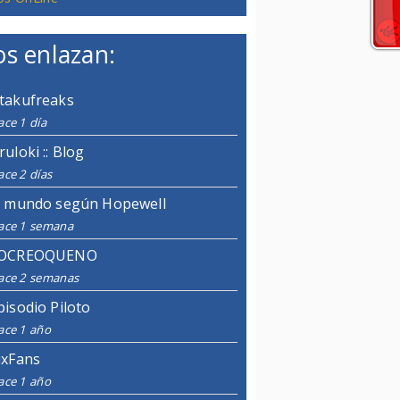
s enlazan:
takufreaks
ce 1 día
ruloki :: Blog
ce 2 días
l mundo según Hopewell
ace 1 semana
OCREOQUENO
ace 2 semanas
pisodio Piloto
ace 1 año
ixFans
ace 1 año