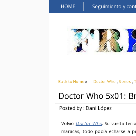
HOME
Seguimiento y con
Back to Home
»
Doctor Who
,
Series
,
Doctor Who 5x01: Bri
Posted by : Dani López
Volvió
Doctor Who
. Su vuelta ten
maracas, todo podía echarse a per