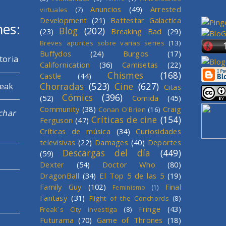
Anuncios
(49)
Arrested
virtuales
(7)
Development
(21)
Battestar Galactica
mes:
Blog
(202)
(23)
Breaking Bad
(29)
Breves apuntes sobre varias series
(13)
Buffydos
(24)
Burgos
(17)
toria
Californication
(36)
Camisetas
(22)
Chismes
(168)
Castle
(44)
Chorradas
(523)
Cine
(627)
reak
Citas
Cómics
(396)
(52)
Comida
(45)
Community
(38)
Craig
Conan O'Brien
(16)
char
Críticas de cine
(154)
Ferguson
(47)
Críticas de música
(34)
Curiosidades
televisivas
(22)
Damages
(40)
Deportes
Descargas del día
(449)
(59)
Dexter
(54)
Doctor Who
(80)
DragonBall
(34)
El Top 5 de las 5
(19)
Family Guy
(102)
Final
Feminismo
(1)
Fantasy
(31)
Flight of the Conchords
(8)
Fringe
(43)
Freak´s City investiga
(8)
Futurama
(70)
Game of Thrones
(18)