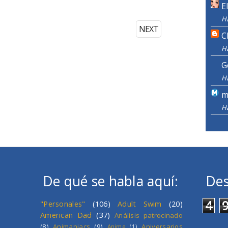
E
H
NEXT
C
H
G
H
m
H
De qué se habla aquí:
Des
4
"Personales"
(106)
Adult Swim
(20)
American Dad
(37)
Análisis patrocinado
(8)
Animaniacs
(9)
Aniversarios
Anime
(1)