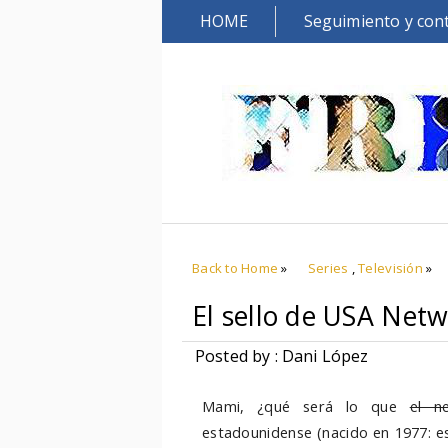
HOME
Seguimiento y con
Back to Home
»
Series
,
Televisión
»
El sello de USA Net
Posted by : Dani López
Mami, ¿qué será lo que
el n
estadounidense (nacido en 1977: es