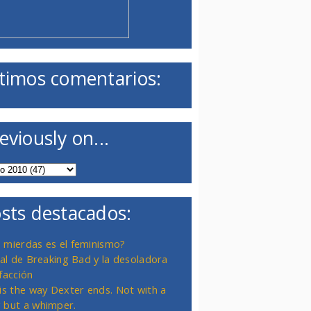
timos comentarios:
eviously on...
sts destacados:
 mierdas es el feminismo?
inal de Breaking Bad y la desoladora
facción
 is the way Dexter ends. Not with a
 but a whimper.