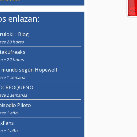
s enlazan:
ruloki :: Blog
ace 20 horas
takufreaks
ace 22 horas
l mundo según Hopewell
ace 1 semana
OCREOQUENO
ace 2 semanas
pisodio Piloto
ace 1 año
ixFans
ace 1 año