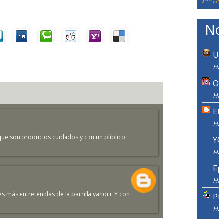
No
U
H
O
H
E
H
que son productos cuidados y con un público
Y
H
E
H
es más entretenidas de la parrilla yanqui. Y con
P
H