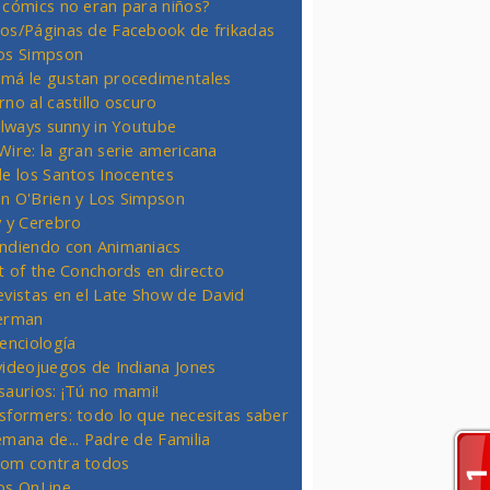
 cómics no eran para niños?
os/Páginas de Facebook de frikadas
os Simpson
má le gustan procedimentales
rno al castillo oscuro
 always sunny in Youtube
Wire: la gran serie americana
de los Santos Inocentes
n O'Brien y Los Simpson
y y Cerebro
ndiendo con Animaniacs
ht of the Conchords en directo
evistas en el Late Show de David
erman
ienciología
videojuegos de Indiana Jones
saurios: ¡Tú no mami!
sformers: todo lo que necesitas saber
emana de... Padre de Familia
om contra todos
os OnLine