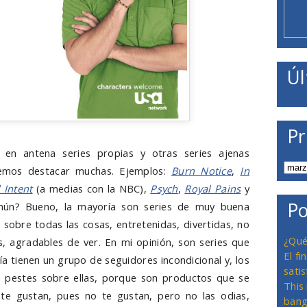
Úl
Pr
en antena series propias y otras series ajenas
demos destacar muchas. Ejemplos:
Burn Notice
,
In
 Intent
(a medias con la NBC),
Psych
,
Royal Pains
y
Po
mún? Bueno, la mayoría son series de muy buena
, sobre todas las cosas, entretenidas, divertidas, no
¿Qué
s, agradables de ver. En mi opinión, son series que
El f
a tienen un grupo de seguidores incondicional y, los
satis
 pestes sobre ellas, porque son productos que se
This
 te gustan, pues no te gustan, pero no las odias,
bang