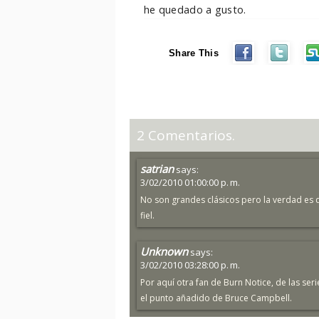
he quedado a gusto.
Share This
2 Comentarios.
satrian
says:
3/02/2010 01:00:00 p. m.
No son grandes clásicos pero la verdad es 
fiel.
Unknown
says:
3/02/2010 03:28:00 p. m.
Por aquí otra fan de Burn Notice, de las seri
el punto añadido de Bruce Campbell.