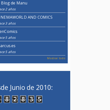
l Blog de Manu
ace 2 años
INEMAWORLD AND COMICS
ace 3 años
enComics
ace 5 años
arcus.es
ace 5 años
Mostrar todo
de Junio de 2010:
9
8
2
8
3
5