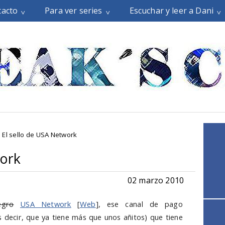
tacto
Para ver series
Escuchar y leer a Dani
El sello de USA Network
work
02 marzo 2010
egro
USA Network
[
Web
], ese canal de pago
 decir, que ya tiene más que unos añitos) que tiene