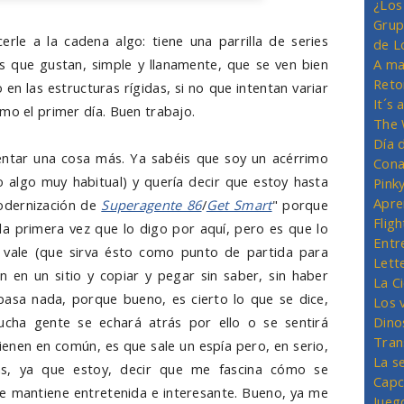
¿Los
Grup
erle a la cadena algo: tiene una parrilla de series
de L
as que gustan, simple y llanamente, que se ven bien
A ma
Reto
en las estructuras rígidas, si no que intentan variar
It´s
mo el primer día. Buen trabajo.
The 
Día 
entar una cosa más. Ya sabéis que soy un acérrimo
Cona
algo muy habitual) y quería decir que estoy hasta
Pink
Apre
modernización de
Superagente 86
/
Get Smart
" porque
Flig
primera vez que lo digo por aquí, pero es que lo
Entr
 vale (que sirva ésto como punto de partida para
Lett
n en un sitio y copiar y pegar sin saber, sin haber
La C
 pasa nada, porque bueno, es cierto lo que se dice,
Los 
cha gente se echará atrás por ello o se sentirá
Dino
Tran
ienen en común, es que sale un espía pero, en serio,
La s
s, ya que estoy, decir que me fascina cómo se
Capc
 se mantiene entretenida e interesante. Bueno, ya me
Jueg