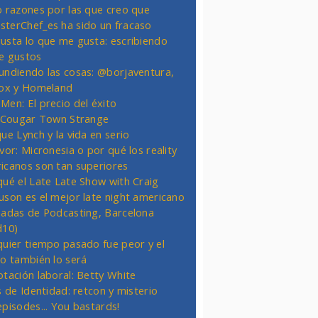
o razones por las que creo que
terChef_es ha sido un fracaso
usta lo que me gusta: escribiendo
e gustos
undiendo las cosas: @borjaventura,
Fox y Homeland
Men: El precio del éxito
t Cougar Town Strange
ue Lynch y la vida en serio
vor: Micronesia o por qué los reality
icanos son tan superiores
qué el Late Late Show with Craig
uson es el mejor late night americano
nadas de Podcasting, Barcelona
d10)
quier tiempo pasado fue peor y el
ro también lo será
otación laboral: Betty White
s de Identidad: retcon y misterio
episodes... You bastards!