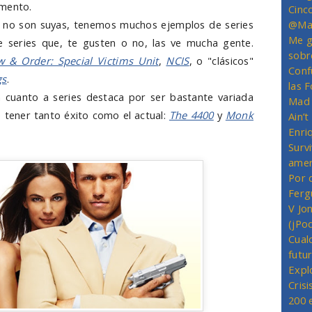
umento.
Cinc
@Mas
e no son suyas, tenemos muchos ejemplos de series
Me g
e series que, te gusten o no, las ve mucha gente.
sobr
w & Order: Special Victims Unit
,
NCIS
, o "clásicos"
Conf
gs
.
las 
 cuanto a series destaca por ser bastante variada
Mad 
 tener tanto éxito como el actual:
The 4400
y
Monk
Ain’
Enriq
Survi
amer
Por 
Ferg
V Jo
(jPo
Cual
futu
Expl
Crisi
200 