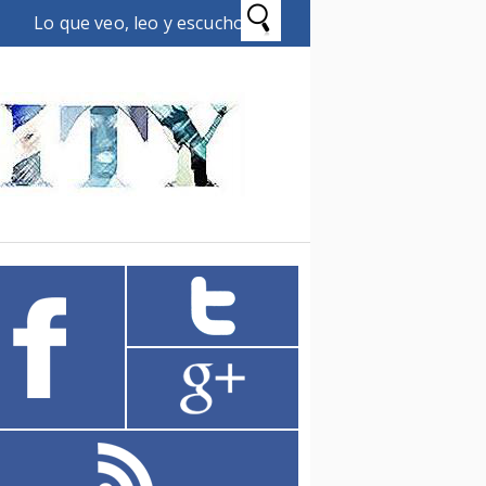
Lo que veo, leo y escucho