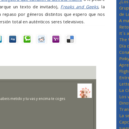
¿Los
rque un texto de invitado),
Freaks and Geeks
, la
Grup
un repaso por géneros distintos que espero que nos
de L
A ma
sión total en auténticos seres televisivos.
Reto
It´s
The 
Día 
Cona
Pink
Apre
Flig
Entr
Lett
La C
Los 
habeis metido y tu vas y encima te coges
Dino
Tran
La s
Capc
Jueg