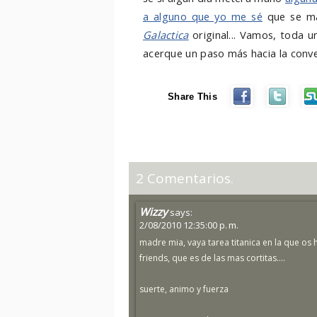
a alguno que yo me sé
que se ma
Galactica
original... Vamos, toda 
acerque un paso más hacia la conver
Share This
2 Comentarios.
Wizzy
says:
2/08/2010 12:35:00 p. m.
madre mia, vaya tarea titanica en la que os 
friends, que es de las mas cortitas....
suerte, animo y fuerza