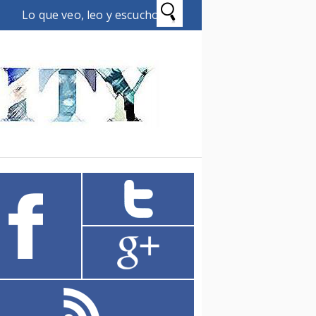
Lo que veo, leo y escucho