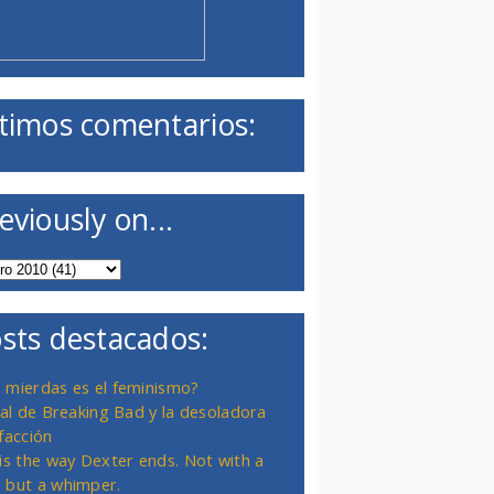
timos comentarios:
eviously on...
sts destacados:
 mierdas es el feminismo?
inal de Breaking Bad y la desoladora
facción
 is the way Dexter ends. Not with a
 but a whimper.