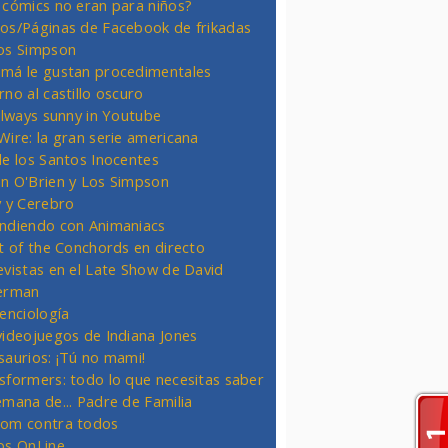
 cómics no eran para niños?
os/Páginas de Facebook de frikadas
os Simpson
má le gustan procedimentales
rno al castillo oscuro
 always sunny in Youtube
Wire: la gran serie americana
de los Santos Inocentes
n O'Brien y Los Simpson
y y Cerebro
ndiendo con Animaniacs
ht of the Conchords en directo
evistas en el Late Show de David
erman
ienciología
videojuegos de Indiana Jones
saurios: ¡Tú no mami!
sformers: todo lo que necesitas saber
emana de... Padre de Familia
om contra todos
os OnLine