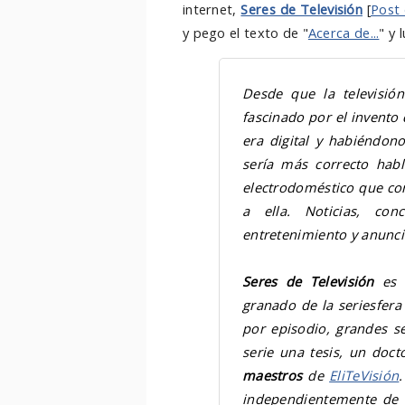
internet,
Seres de Televisión
[
Post 
y pego el texto de "
Acerca de...
" y 
Desde que la televisió
fascinado por el invento 
era digital y habiéndono
sería más correcto habla
electrodoméstico que co
a ella. Noticias, con
entretenimiento y anuncio
Seres de Televisión
es u
granado de la seriesfera
por episodio, grandes s
serie una tesis, un doc
maestros
de
EliTeVisión
independientemente de 