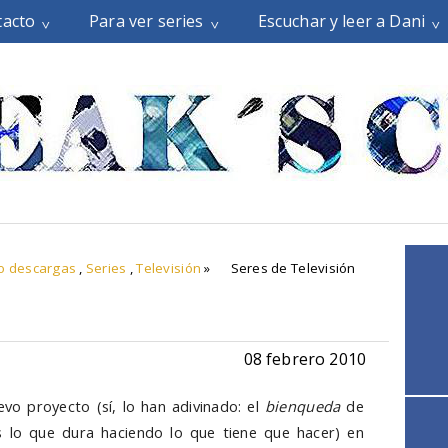
tacto
Para ver series
Escuchar y leer a Dani
o descargas
,
Series
,
Televisión
»
Seres de Televisión
08 febrero 2010
o proyecto (sí, lo han adivinado: el
bienqueda
de
s lo que dura haciendo lo que tiene que hacer) en