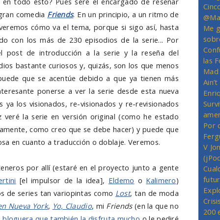
 en todo ésto? Pues seré el encargado de reseñar
Cinc
y gran comedia
Friends
. En un principio, a un ritmo de
@Mas
 veremos cómo va el tema, porque si sigo así, hasta
Me g
sobr
o con los más de 230 episodios de la serie... Por
Conf
l post de introducción a la serie y la reseña del
las 
odios bastante curiosos y, quizás, son los que menos
Mad 
 puede que se acentúe debido a que ya tienen más
Ain’
interesante ponerse a ver la serie desde esta nueva
Enriq
 ya los visionados, re-visionados y re-revisionados
Survi
amer
 veré la serie en versión original (como he estado
Por 
ceramente, como creo que se debe hacer) y puede que
Ferg
osa en cuanto a traducción o doblaje. Veremos.
V Jo
(jPo
eneros por allí (estaré en el proyecto junto a gente
Cual
futu
ertini
[el impulsor de la idea],
Eldemo
o
Kalimero
)
Expl
s de series tan variopintas como
Lost
, tan de moda
Crisi
en Nueva York
,
Yo, Claudio
, mi
Friends
(en la que no
200 
 bloguera que también la disfruta mucho
o le pediré