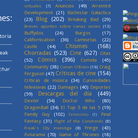
Anuncios
(49)
Arrested
virtuales
(7)
Development
(21)
Battestar Galactica
mes:
Blog
(202)
(23)
Breaking Bad
(29)
Breves apuntes sobre varias series
(13)
Buffydos
(24)
Burgos
(17)
toria
Californication
(36)
Camisetas
(22)
Chismes
(168)
Castle
(44)
Chorradas
(523)
Cine
(627)
reak
Citas
Cómics
(396)
(52)
Comida
(45)
Community
(38)
Craig
Conan O'Brien
(16)
char
Críticas de cine
(154)
Ferguson
(47)
Críticas de música
(34)
Curiosidades
televisivas
(22)
Damages
(40)
Deportes
Descargas del día
(449)
(59)
Dexter
(54)
Doctor Who
(80)
DragonBall
(34)
El Top 5 de las 5
(19)
Family Guy
(102)
Final
Feminismo
(1)
Fantasy
(31)
Flight of the Conchords
(8)
Fringe
(43)
Freak´s City investiga
(8)
Futurama
(70)
Game of Thrones
(18)