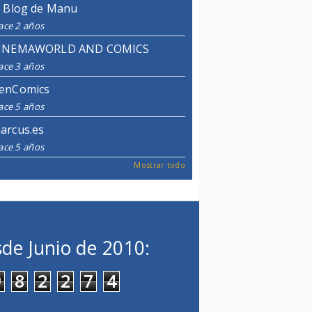
l Blog de Manu
ace 2 años
INEMAWORLD AND COMICS
ace 3 años
enComics
ace 5 años
arcus.es
ace 5 años
Mostrar todo
de Junio de 2010:
9
8
2
2
7
4