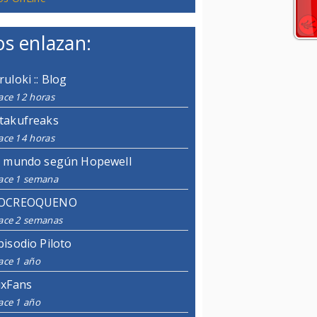
s enlazan:
ruloki :: Blog
ace 12 horas
takufreaks
ace 14 horas
l mundo según Hopewell
ace 1 semana
OCREOQUENO
ace 2 semanas
pisodio Piloto
ace 1 año
ixFans
ace 1 año