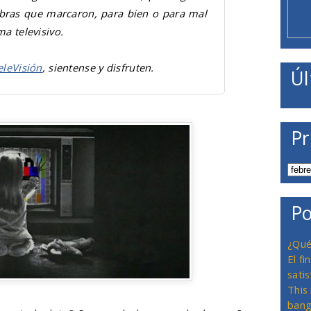
 obras que marcaron, para bien o para mal
a televisivo.
eleVisión
, sientense y disfruten.
Úl
Pr
Po
¿Qué
El f
satis
This
bang