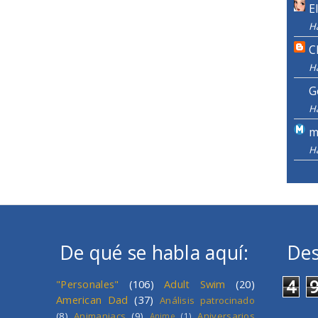
E
H
C
H
G
H
m
H
De qué se habla aquí:
Des
4
"Personales"
(106)
Adult Swim
(20)
American Dad
(37)
Análisis patrocinado
(8)
Animaniacs
(9)
Aniversarios
Anime
(1)