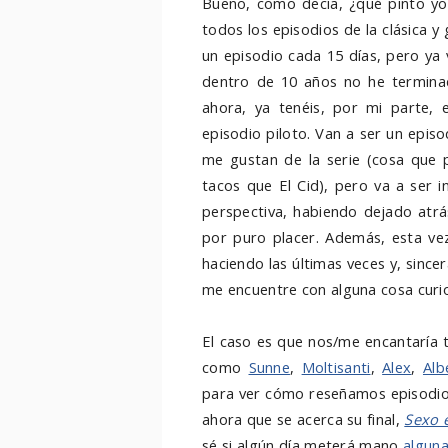
Bueno, como decía, ¿qué pinto yo
todos los episodios de la clásica 
un episodio cada 15 días, pero ya
dentro de 10 años no he terminad
ahora, ya tenéis, por mi parte, e
episodio piloto. Van a ser un epis
me gustan de la serie (cosa que
tacos que El Cid), pero va a ser 
perspectiva, habiendo dejado atrás
por puro placer. Además, esta vez
haciendo las últimas veces y, sin
me encuentre con alguna cosa curi
El caso es que nos/me encantaría t
como
Sunne
,
Moltisanti
,
Alex
,
Alb
para ver cómo reseñamos episodio
ahora que se acerca su final,
Sexo 
sé si algún día meterá mano
alguna