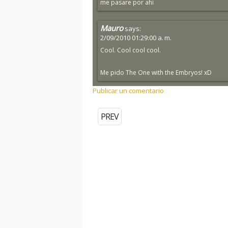
me pasare por ahi
Mauro
says:
2/09/2010 01:29:00 a. m.
Cool. Cool cool cool.
Me pido The One with the Embryos! xD
Publicar un comentario
PREV