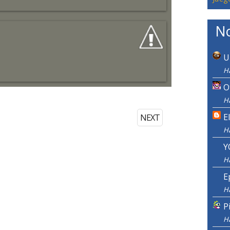
No
U
H
O
H
E
NEXT
H
Y
H
E
H
P
H