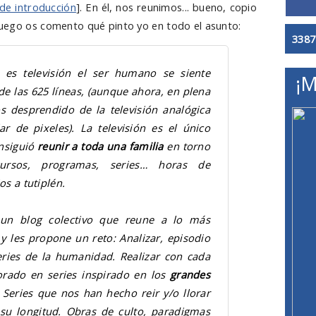
de introducción
]. En él, nos reunimos... bueno, copio
luego os comento qué pinto yo en todo el asunto:
3387
n es televisión el ser humano se siente
¡M
de las 625 líneas, (aunque ahora, en plena
s desprendido de la televisión analógica
r de pixeles). La televisión es el único
nsiguió
reunir a toda una familia
en torno
cursos, programas, series… horas de
s a tutiplén.
n blog colectivo que reune a lo más
 y les propone un reto: Analizar, episodio
eries de la humanidad. Realizar con cada
torado en series inspirado en los
grandes
. Series que nos han hecho reir y/o llorar
su longitud. Obras de culto, paradigmas