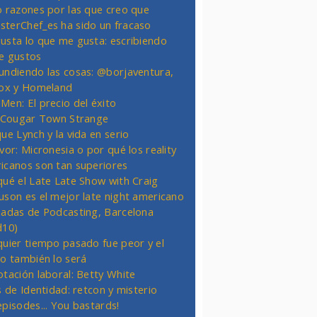
o razones por las que creo que
terChef_es ha sido un fracaso
usta lo que me gusta: escribiendo
e gustos
undiendo las cosas: @borjaventura,
Fox y Homeland
Men: El precio del éxito
t Cougar Town Strange
ue Lynch y la vida en serio
vor: Micronesia o por qué los reality
icanos son tan superiores
qué el Late Late Show with Craig
uson es el mejor late night americano
nadas de Podcasting, Barcelona
d10)
quier tiempo pasado fue peor y el
ro también lo será
otación laboral: Betty White
s de Identidad: retcon y misterio
episodes... You bastards!