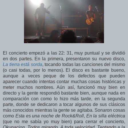
El concierto empezó a las 22: 31, muy puntual y se dividió
en dos partes. En la primera, presentaron su nuevo disco,
La tierra está sorda
, tocando todas las canciones del mismo
(o casi todas, por lo menos). El disco es bastante bueno,
aunque a veces peque de los defectos que pueden
aparecer cuando intentas contar muchas cosas históricas y
meter muchos nombres. Aún así, funcionó muy bien en
directo y la gente respondió bastante bien, aunque nada en
comparación con como lo hizo más tarde, en la segunda
parte, donde se dedicaron a tocar algunos de sus clásicos
más conocidos mientras la gente se agitaba. Sonaron cosas
como
Esta es una noche de Rock&Roll
,
En la silla eléctrica
(que no me sabía yo muy bien) para cerrar el concierto,
Okupacion
,
Todos mirando
,
A toda velocidad
,
Tentando a la