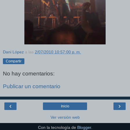
Dani López
a las
2/07/2010 10:57:00 p. m.
Compartir
No hay comentarios:
Publicar un comentario
‹
›
Inicio
Ver versión web
Con la tecnología de
Blogger
.